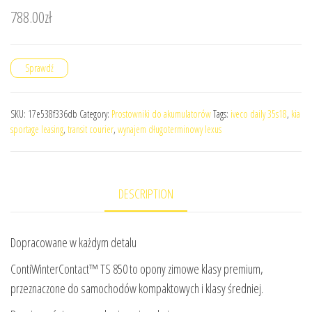
788.00
zł
Sprawdź
SKU:
17e538f336db
Category:
Prostowniki do akumulatorów
Tags:
iveco daily 35s18
,
kia
sportage leasing
,
transit courier
,
wynajem długoterminowy lexus
DESCRIPTION
Dopracowane w każdym detalu
ContiWinterContact™ TS 850 to opony zimowe klasy premium,
przeznaczone do samochodów kompaktowych i klasy średniej.