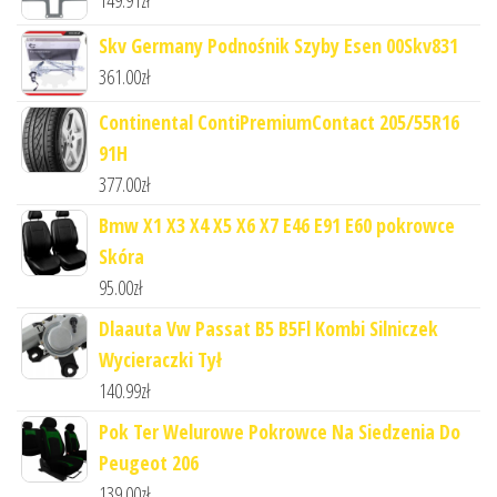
Skv Germany Podnośnik Szyby Esen 00Skv831
361.00
zł
Continental ContiPremiumContact 205/55R16
91H
377.00
zł
Bmw X1 X3 X4 X5 X6 X7 E46 E91 E60 pokrowce
Skóra
95.00
zł
Dlaauta Vw Passat B5 B5Fl Kombi Silniczek
Wycieraczki Tył
140.99
zł
Pok Ter Welurowe Pokrowce Na Siedzenia Do
Peugeot 206
139.00
zł