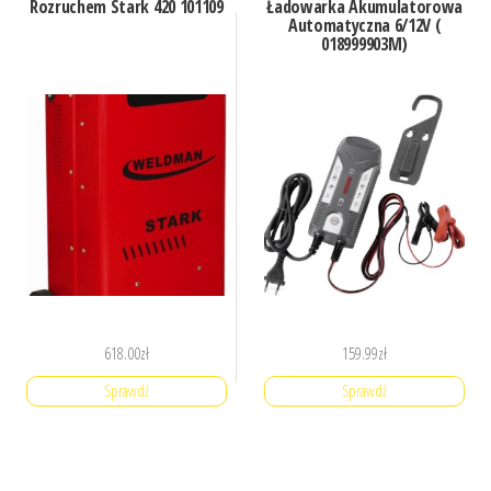
Rozruchem Stark 420 101109
Ładowarka Akumulatorowa
Automatyczna 6/12V (
018999903M)
618.00
zł
159.99
zł
Sprawdź
Sprawdź