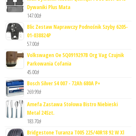
Dywaniki Plus Mata
147.00
zł
Blic Zestaw Naprawczy Podnośnik Szyby 6205-
01-038824P
57.00
zł
Volkswagen Oe 5Q0919297B Org Vag Czujnik
Parkowania Cofania
45.00
zł
Bosch Silver S4 007 - 72Ah 680A P+
269.99
zł
Amefa Zastawa Stołowa Bistro Niebieski
Metal 24Szt.
183.70
zł
Bridgestone Turanza T005 225/40R18 92 W Xl