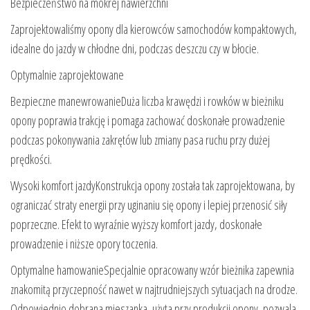
Bezpieczeństwo na mokrej nawierzchni
Zaprojektowaliśmy opony dla kierowców samochodów kompaktowych,
idealne do jazdy w chłodne dni, podczas deszczu czy w błocie.
Optymalnie zaprojektowane
Bezpieczne manewrowanieDuża liczba krawędzi i rowków w bieżniku
opony poprawia trakcję i pomaga zachować doskonałe prowadzenie
podczas pokonywania zakrętów lub zmiany pasa ruchu przy dużej
prędkości.
Wysoki komfort jazdyKonstrukcja opony została tak zaprojektowana, by
ograniczać straty energii przy uginaniu się opony i lepiej przenosić siły
poprzeczne. Efekt to wyraźnie wyższy komfort jazdy, doskonałe
prowadzenie i niższe opory toczenia.
Optymalne hamowanieSpecjalnie opracowany wzór bieżnika zapewnia
znakomitą przyczepność nawet w najtrudniejszych sytuacjach na drodze.
Odpowiednio dobrana mieszanka, użyta przy produkcji opony, pozwala