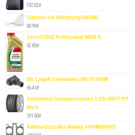
592.82
zł
Clatronic nóż elektryczny EM3062
80.99
zł
Castrol EDGE Professional 0W30 1L
42.89
zł
Blic Czujnik Parkowania 5902 01 0189P
66.41
zł
Continental Contisportcontact 5 225/45R17 91Y
Mo Fr
391.00
zł
Athena Uszczelka Głowicy S410485001015
149.91
zł