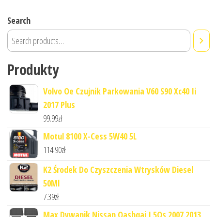
Search
Produkty
Volvo Oe Czujnik Parkowania V60 S90 Xc40 Ii
2017 Plus
99.99
zł
Motul 8100 X-Cess 5W40 5L
114.90
zł
K2 Środek Do Czyszczenia Wtrysków Diesel
50Ml
7.39
zł
Max Dywanik Nissan Qashqai I 5Os 2007 2013