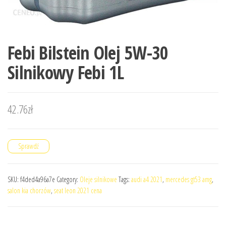
Febi Bilstein Olej 5W-30
Silnikowy Febi 1L
42.76
zł
Sprawdź
SKU:
f4ded4a96a7e
Category:
Oleje silnikowe
Tags:
audi a4 2021
,
mercedes gt53 amg
,
salon kia chorzów
,
seat leon 2021 cena