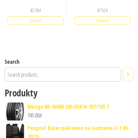
42.50
zł
47.92
zł
Sprawdź
Sprawdź
Search
Produkty
Mirage Mr W600 205/65R16 107/105 T
745.00
zł
Peugeot Boxer pokrowce na siedzenia 2+1 06-
2021r.