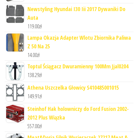
Newstyling Hyundai I30 Iii 2017 Dywaniki Do
Auta
119.00
zł
Lampa Okazja Adapter Wlotu Zbiornika Paliwa
Z 50 Na 25
14.00
zł
Toptul Ściągacz Dwuramienny 100Mm Jjal0204
138.29
zł
Athena Uszczelka Głowicy S410485001015
149.91
zł
Steinhof Hak holowniczy do Ford Fusion 2002-
2012 Plus Wiązka
557.00
zł
Meat&Doria Silnik Wycieraczek 27217 Meat &