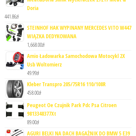
Doria
441.86
zł
STEINHOF HAK WYPINANY MERCEDES VITO W447
WIĄZKA DEDYKOWANA
1,668.00
zł
Amio Ładowarka Samochodowa Motocykl 2X
Usb Woltomierz
49.99
zł
Kleber Transpro 205/75R16 110/108R
458.00
zł
Peugeot Oe Czujnik Park Pdc Psa Citroen
9813348377Xt
89.00
zł
AGURI BELKI NA DACH BAGAŻNIK DO BMW 5 E39