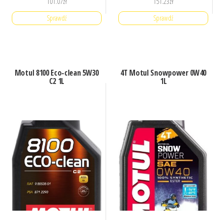
101.07
zł
151.23
zł
Sprawdź
Sprawdź
Motul 8100 Eco-clean 5W30
4T Motul Snowpower 0W40
C2 1L
1L