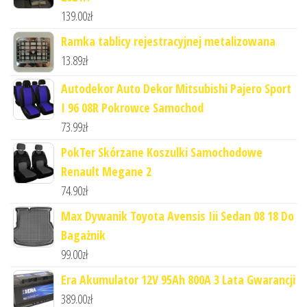
139.00
zł
Ramka tablicy rejestracyjnej metalizowana
13.89
zł
Autodekor Auto Dekor Mitsubishi Pajero Sport
I 96 08R Pokrowce Samochod
73.99
zł
PokTer Skórzane Koszulki Samochodowe
Renault Megane 2
74.90
zł
Max Dywanik Toyota Avensis Iii Sedan 08 18 Do
Bagażnik
99.00
zł
Era Akumulator 12V 95Ah 800A 3 Lata Gwarancji
389.00
zł