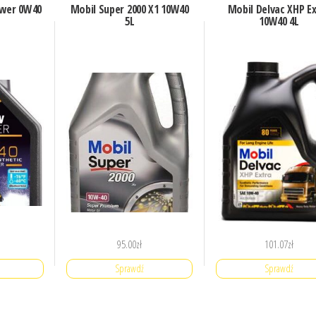
wer 0W40
Mobil Super 2000 X1 10W40
Mobil Delvac XHP E
5L
10W40 4L
95.00
zł
101.07
zł
Sprawdź
Sprawdź