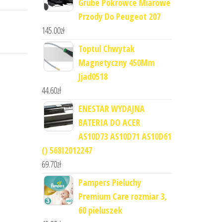
Grube Pokrowce Miarowe
Przody Do Peugeot 207
145.00
zł
Toptul Chwytak
Magnetyczny 450Mm
Jjad0518
44.60
zł
ENESTAR WYDAJNA
BATERIA DO ACER
AS10D73 AS10D71 AS10D61
() 568I2012247
69.70
zł
Pampers Pieluchy
Premium Care rozmiar 3,
60 pieluszek