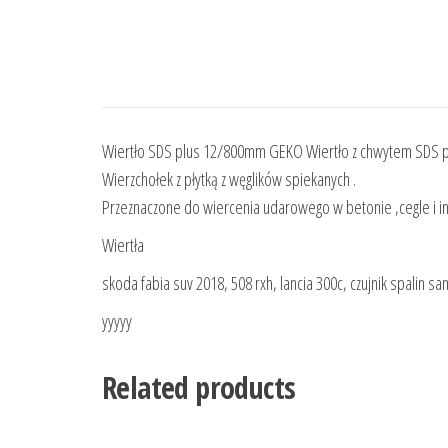
Wiertło SDS plus 12/800mm GEKO Wiertło z chwytem SDS pl
Wierzchołek z płytką z węglików spiekanych .
Przeznaczone do wiercenia udarowego w betonie ,cegle i i
Wiertła
skoda fabia suv 2018, 508 rxh, lancia 300c, czujnik spalin s
yyyyy
Related products