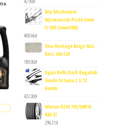
42.90
zł
xtra
Nty Mechanizm
Wycieraczek Przód Emw
Fr 005 Emwfr005
400.66
zł
Viva Heritage Beige Nat.
Rett. 60x120
189.00
zł
Aguri Belki Dach Bagażnik
Skoda Octavia 2 Ii 1Z
Kombi
422.00
zł
Winrun R330 195/50R16
88V Xl
296.21
zł