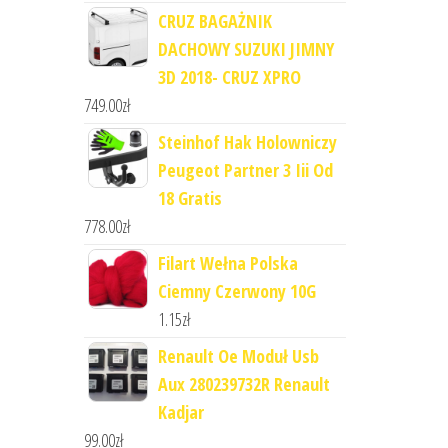
CRUZ BAGAŻNIK
DACHOWY SUZUKI JIMNY
3D 2018- CRUZ XPRO
749.00
zł
Steinhof Hak Holowniczy
Peugeot Partner 3 Iii Od
18 Gratis
778.00
zł
Filart Wełna Polska
Ciemny Czerwony 10G
1.15
zł
Renault Oe Moduł Usb
Aux 280239732R Renault
Kadjar
99.00
zł