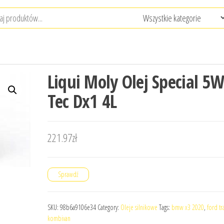
Liqui Moly Olej Special 5
Tec Dx1 4L
221.97
zł
Sprawdź
SKU:
98b6a9106e34
Category:
Oleje silnikowe
Tags:
bmw x3 2020
,
ford tr
kombivan