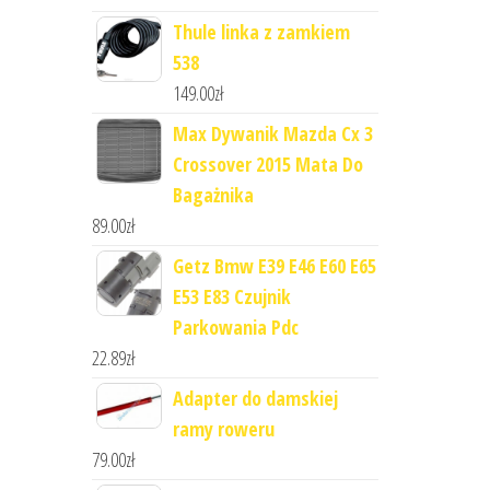
Thule linka z zamkiem
538
149.00
zł
Max Dywanik Mazda Cx 3
Crossover 2015 Mata Do
Bagażnika
89.00
zł
Getz Bmw E39 E46 E60 E65
E53 E83 Czujnik
Parkowania Pdc
22.89
zł
Adapter do damskiej
ramy roweru
79.00
zł