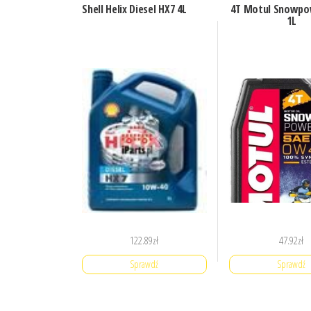
Shell Helix Diesel HX7 4L
4T Motul Snowpo
1L
122.89
zł
47.92
zł
Sprawdź
Sprawdź