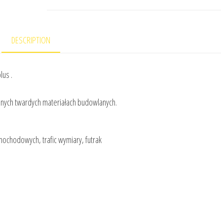
DESCRIPTION
us .
nnych twardych materiałach budowlanych.
amochodowych, trafic wymiary, futrak