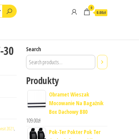
0
0.00zł
W-30
Search
Produkty
Obramet Wieszak
Mocowanie Na Bagażnik
Box Dachowy B80
109.00
zł
ansit 2021
,
Pok-Ter Pokter Pok Ter