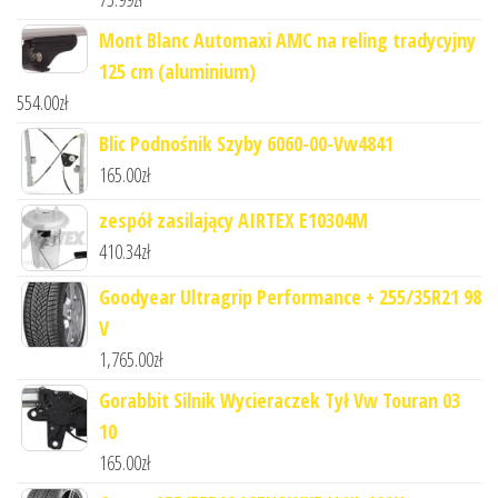
Mont Blanc Automaxi AMC na reling tradycyjny
125 cm (aluminium)
554.00
zł
Blic Podnośnik Szyby 6060-00-Vw4841
165.00
zł
zespół zasilający AIRTEX E10304M
410.34
zł
Goodyear Ultragrip Performance + 255/35R21 98
V
1,765.00
zł
Gorabbit Silnik Wycieraczek Tył Vw Touran 03
10
165.00
zł