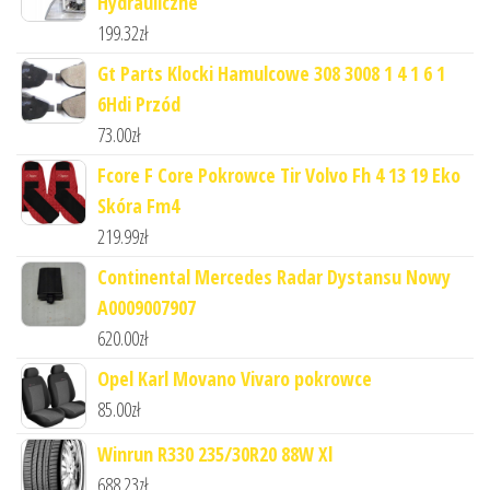
Hydrauliczne
199.32
zł
Gt Parts Klocki Hamulcowe 308 3008 1 4 1 6 1
6Hdi Przód
73.00
zł
Fcore F Core Pokrowce Tir Volvo Fh 4 13 19 Eko
Skóra Fm4
219.99
zł
Continental Mercedes Radar Dystansu Nowy
A0009007907
620.00
zł
Opel Karl Movano Vivaro pokrowce
85.00
zł
Winrun R330 235/30R20 88W Xl
688.23
zł