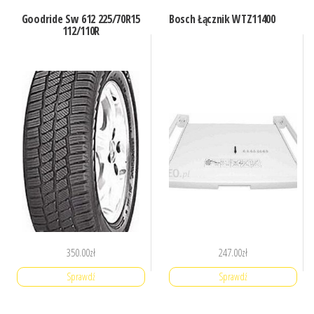
Goodride Sw 612 225/70R15
Bosch Łącznik WTZ11400
112/110R
350.00
zł
247.00
zł
Sprawdź
Sprawdź