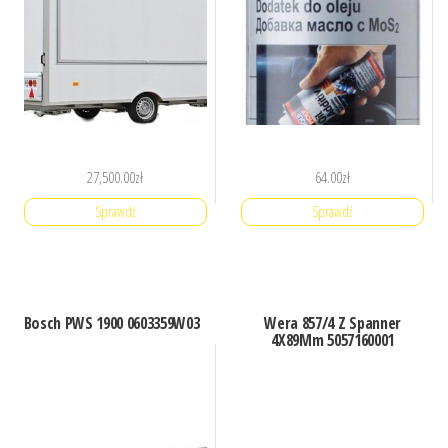
27,500.00
zł
64.00
zł
Sprawdź
Sprawdź
Bosch PWS 1900 0603359W03
Wera 857/4 Z Spanner
4X89Mm 5057160001