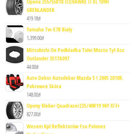
Opona 255/55R18 ICEHAWKE II XL 109H
GRENLANDER
419.18
zł
Yamaha Tw-E7B Biały
1,399.00
zł
Mitsubishi Oe Podkładka Tulei Mostu Tył Asx
Outlander 3517A097
44.00
zł
Auto Dekor Autodekor Mazda 5 I 2005 2010R.
Pokrowce Skóra
148.00
zł
Opony Kleber Quadraxer235/40R19 96Y Xl Fr
827.00
zł
Wesem Kpl Reflektorów Fso Polonez