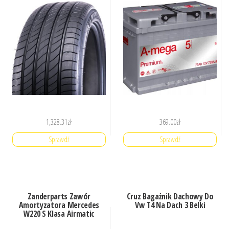
1,328.31
zł
369.00
zł
Sprawdź
Sprawdź
Zanderparts Zawór
Cruz Bagażnik Dachowy Do
Amortyzatora Mercedes
Vw T4 Na Dach 3 Belki
W220 S Klasa Airmatic