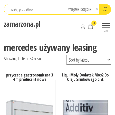
Przejdź
do
treści
zamarzona.pl
0
Menu
mercedes używany leasing
Showing 1–16 of 84 results
przyczepa gastronomiczna 3
Liqui Moly Dodatek Mos2 Do
4 m producent nowa
Oleju Silnikowego 0,3L