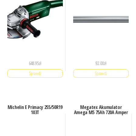
648.95
zł
92.00
zł
Sprawdź
Sprawdź
Michelin E Primacy 255/50R19
Megatex Akumulator
103T
Amega M5 75Ah 720A Amper