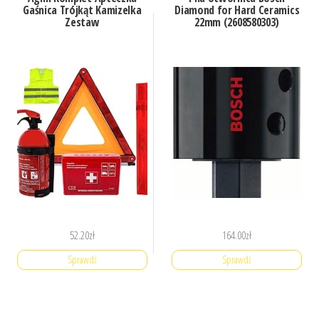
Gaśnica Trójkąt Kamizelka
Diamond for Hard Ceramics
Zestaw
22mm (2608580303)
52.20
zł
164.00
zł
Sprawdź
Sprawdź