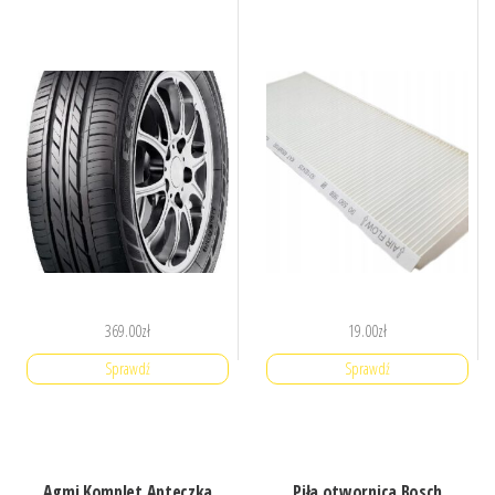
369.00
zł
19.00
zł
Sprawdź
Sprawdź
Agmi Komplet Apteczka
Piła otwornica Bosch