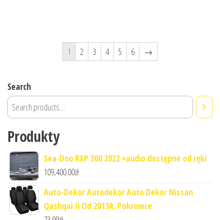
1
2
3
4
5
6
→
Search
Produkty
Sea-Doo RXP 300 2022 +audio dostępne od ręki
109,400.00
zł
Auto-Dekor Autodekor Auto Dekor Nissan
Qashqai Ii Od 2013R. Pokrowce
73.99
zł