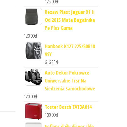
125.00
zł
Rezaw Plast Jaguar Xf Ii
Od 2015 Mata Bagażnika
Pe Plus Guma
120.00
zł
Hankook K127 225/50R18
99Y
616.23
zł
Auto Dekor Pokrowce
Uniwersalne Trsr Na
Siedzenia Samochodowe
120.00
zł
Toster Bosch TAT3A014
109.00
zł
Soflens daily disposable