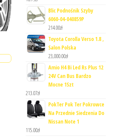
Blic Podnośnik Szyby
6060-04-040859P
214.00
zł
Toyota Corolla Verso 1.8 ,
Salon Polska
23,000.00
zł
Amio H4 Bi Led Rs Plus 12
24V Can Bus Bardzo
Mocne 1Szt
213.07
zł
PokTer Pok Ter Pokrowce
Na Przednie Siedzenia Do
Nissan Note 1
115.00
zł