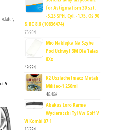
for Astigmatism 30 szt.
-5.25 SPH, Cyl. -1.75, Oś 90
lkulator,
& BC 8.6 (10836474)
76.90
zł
Mio Naklejka Na Szybe
Pod Uchwyt 3M Dla Talas
8Xx
49.99
zł
K2 Uszlachetniacz Metali
ct 5
Militec-1 250ml
46.46
zł
Abakus Loro Ramie
Wycieraczki Tyl Vw Golf V
Vi Kombi 07 1
16.79
zł