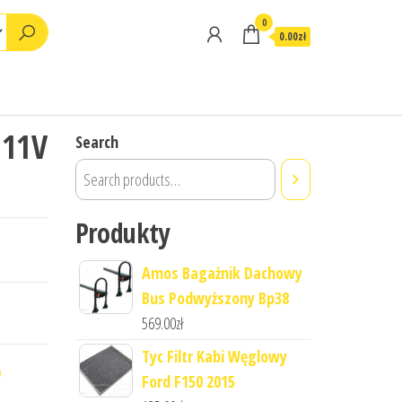
0
0.00zł
111V
Search
Produkty
Amos Bagażnik Dachowy
Bus Podwyższony Bp38
569.00
zł
Tyc Filtr Kabi Węglowy
a
Ford F150 2015