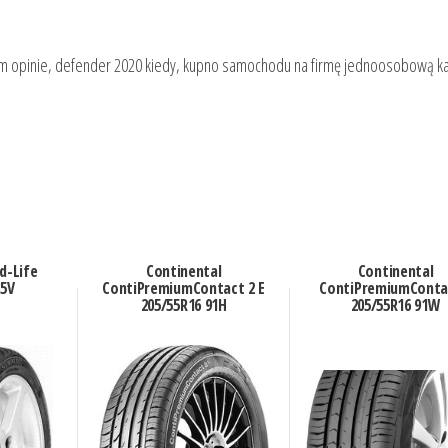
63 km opinie, defender 2020 kiedy, kupno samochodu na firmę jednoosobową ka
d-Life
Continental
Continental
85V
ContiPremiumContact 2 E
ContiPremiumConta
205/55R16 91H
205/55R16 91W