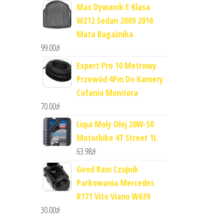
Max Dywanik E Klasa
W212 Sedan 2009 2016
Mata Bagażnika
99.00
zł
Expert Pro 10 Metrowy
Przewód 4Pin Do Kamery
Cofania Monitora
70.00
zł
Liqui Moly Olej 20W-50
Motorbike 4T Street 1L
63.98
zł
Good Rain Czujnik
Parkowania Mercedes
R171 Vito Viano W639
30.00
zł