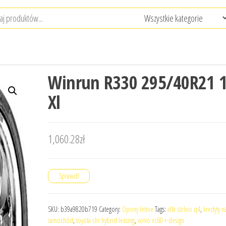
Winrun R330 295/40R21 
Xl
1,060.28
zł
Sprawdź
SKU:
b39a9820b719
Category:
Opony letnie
Tags:
alfa stelvio q4
,
kredyty n
samochód
,
toyota chr hybrid leasing
,
volvo xc60 r-design