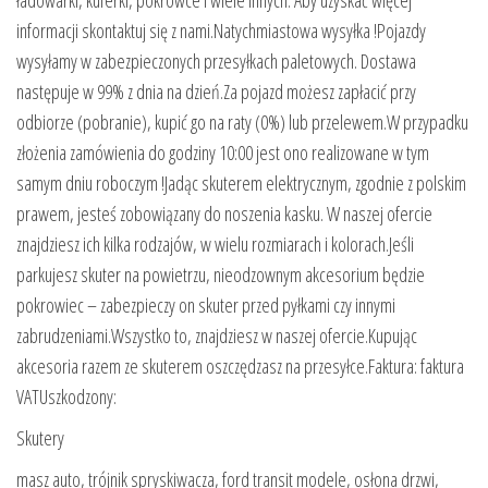
informacji skontaktuj się z nami.Natychmiastowa wysyłka !Pojazdy
wysyłamy w zabezpieczonych przesyłkach paletowych. Dostawa
następuje w 99% z dnia na dzień.Za pojazd możesz zapłacić przy
odbiorze (pobranie), kupić go na raty (0%) lub przelewem.W przypadku
złożenia zamówienia do godziny 10:00 jest ono realizowane w tym
samym dniu roboczym !Jadąc skuterem elektrycznym, zgodnie z polskim
prawem, jesteś zobowiązany do noszenia kasku. W naszej ofercie
znajdziesz ich kilka rodzajów, w wielu rozmiarach i kolorach.Jeśli
parkujesz skuter na powietrzu, nieodzownym akcesorium będzie
pokrowiec – zabezpieczy on skuter przed pyłkami czy innymi
zabrudzeniami.Wszystko to, znajdziesz w naszej ofercie.Kupując
akcesoria razem ze skuterem oszczędzasz na przesyłce.Faktura: faktura
VATUszkodzony:
Skutery
masz auto, trójnik spryskiwacza, ford transit modele, osłona drzwi,