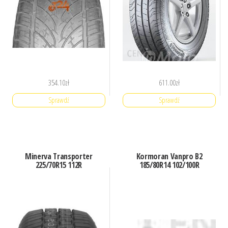
354.10
zł
611.00
zł
Sprawdź
Sprawdź
Minerva Transporter
Kormoran Vanpro B2
225/70R15 112R
185/80R14 102/100R