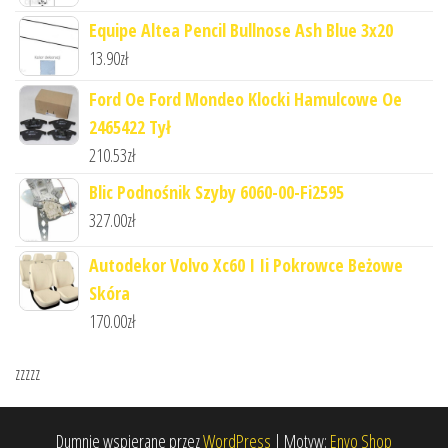
Equipe Altea Pencil Bullnose Ash Blue 3x20
13.90
zł
Ford Oe Ford Mondeo Klocki Hamulcowe Oe
2465422 Tył
210.53
zł
Blic Podnośnik Szyby 6060-00-Fi2595
327.00
zł
Autodekor Volvo Xc60 I Ii Pokrowce Beżowe
Skóra
170.00
zł
zzzzz
Dumnie wspierane przez
WordPress
|
Motyw:
Envo Shop