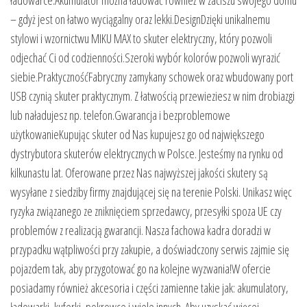
– gdyż jest on łatwo wyciągalny oraz lekki.DesignDzięki unikalnemu
stylowi i wzornictwu MIKU MAX to skuter elektryczny, który pozwoli
odjechać Ci od codzienności.Szeroki wybór kolorów pozwoli wyrazić
siebie.PraktycznośćFabryczny zamykany schowek oraz wbudowany port
USB czynią skuter praktycznym. Z łatwością przewieziesz w nim drobiazgi
lub naładujesz np. telefon.Gwarancja i bezproblemowe
użytkowanieKupując skuter od Nas kupujesz go od największego
dystrybutora skuterów elektrycznych w Polsce. Jesteśmy na rynku od
kilkunastu lat. Oferowane przez Nas najwyższej jakości skutery są
wysyłane z siedziby firmy znajdującej się na terenie Polski. Unikasz więc
ryzyka związanego ze zniknięciem sprzedawcy, przesyłki spoza UE czy
problemów z realizacją gwarancji. Nasza fachowa kadra doradzi w
przypadku wątpliwości przy zakupie, a doświadczony serwis zajmie się
pojazdem tak, aby przygotować go na kolejne wyzwania!W ofercie
posiadamy również akcesoria i części zamienne takie jak: akumulatory,
ładowarki, kuferki, pokrowce i wiele innych. Aby uzyskać więcej