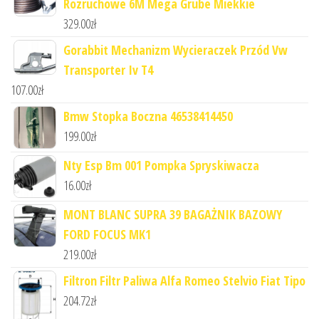
Rozruchowe 6M Mega Grube Miekkie
329.00
zł
Gorabbit Mechanizm Wycieraczek Przód Vw
Transporter Iv T4
107.00
zł
Bmw Stopka Boczna 46538414450
199.00
zł
Nty Esp Bm 001 Pompka Spryskiwacza
16.00
zł
MONT BLANC SUPRA 39 BAGAŻNIK BAZOWY
FORD FOCUS MK1
219.00
zł
Filtron Filtr Paliwa Alfa Romeo Stelvio Fiat Tipo
204.72
zł