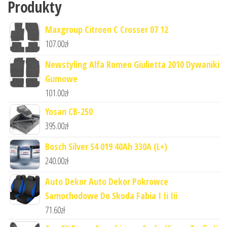
Produkty
Maxgroup Citroen C Crosser 07 12
107.00
zł
Newstyling Alfa Romeo Giulietta 2010 Dywaniki
Gumowe
101.00
zł
Yosan CB-250
395.00
zł
Bosch Silver S4 019 40Ah 330A (L+)
240.00
zł
Auto Dekor Auto Dekor Pokrowce
Samochodowe Do Skoda Fabia I Ii Iii
71.60
zł