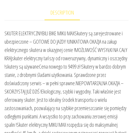
DESCRIPTION
SKUTER ELEKTRYCZNYBILI BIKE MIKU MAXSkutery są zarejestrowane i
ubezpieczone – GOTOWE DO JAZDY !UNIKATOWA OKAZJA na zakup
elektrycznego skutera w okazyjnej cenie !MOŻLIWOŚĆ WYSYŁKI NA CAŁY
KRAJskuter elektryczny tańszy od roweruzrywny, dynamiczny i oszczędny
!skutery są używaneCena nowego to 9499 zł !Skutery w bardzo dobrym
stanie, z drobnymi śladami użytkowania. Sprawdzone przez
doświadczony serwis – w pełni sprawne.NIEPOWTARZALNA OKAZJA –
SKORZYSTAJ JUŻ DZIŚ !Ekologiczny, szybki i wygodny. Taki właśnie jest
oferowany skuter. Jest to idealny środek transportu o wielu
zastosowaniach, pozwalający na szybkie przemieszczanie się pomiędzy
odległymi punktami. A wszystko to przy zachowaniu zerowej emisji
spalin !Skuter elektryczny MIKU MAX rozpędza się do maksymalnej
prędkości 45 km/h, a dzięki zastosowanym najnowszej generacji baterii