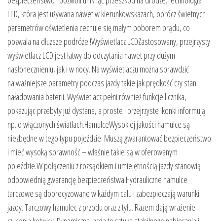
LED, która jest używana nawet w kierunkowskazach, oprócz świetnych
parametrów oświetlenia cechuje się małym poborem prądu, co
pozwala na dłuższe podróże !Wyświetlacz LCDZastosowany, przejrzysty
wyświetlacz LCD jest łatwy do odczytania nawet przy dużym
nasłonecznieniu, jak i w nocy. Na wyświetlaczu można sprawdzić
najważniejsze parametry podczas jazdy takie jak prędkość czy stan
naładowania baterii. Wyświetlacz pełni również funkcje licznika,
pokazując przebyty już dystans, a proste i przejrzyste ikonki informują
np. o włączonych światłach.HamulceWysokiej jakości hamulce są
niezbędne w tego typu pojeździe. Muszą gwarantować bezpieczeństwo
i mieć wysoką sprawność – właśnie takie są w oferowanym
pojeździe.W połączeniu z rozsądkiem i umiejętnością jazdy stanowią
odpowiednią gwarancję bezpieczeństwa.Hydrauliczne hamulce
tarczowe są doprecyzowane w każdym calu i zabezpieczają warunki
jazdy. Tarczowy hamulec z przodu oraz z tyłu. Razem dają wrażenie
rzucenia kotwicy. Dynamiczna jazda to sztuka stabilnego nabierania i