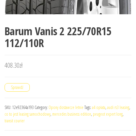
Barum Vanis 2 225/70R15
112/110R
408.30
zł
Sprawdź
SKU:
12e92364a193
Category:
Opony dostawcze letnie
Tags:
a4 opłata
,
audi rs3 leasing
,
co to jest leasing samochodowy
,
mercedes business edition
,
peugeot expert long
,
transit courier