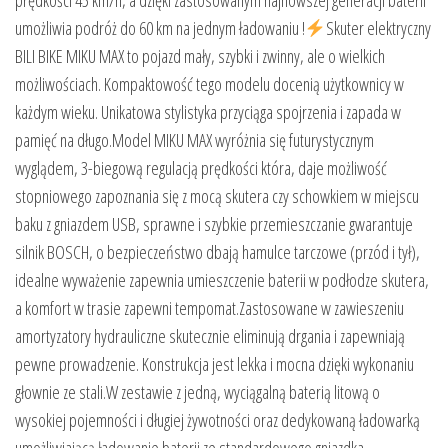
umożliwia podróż do 60 km na jednym ładowaniu !
Skuter elektryczny
BILI BIKE MIKU MAX to pojazd mały, szybki i zwinny, ale o wielkich
możliwościach. Kompaktowość tego modelu docenią użytkownicy w
każdym wieku. Unikatowa stylistyka przyciąga spojrzenia i zapada w
pamięć na długo.Model MIKU MAX wyróżnia się futurystycznym
wyglądem, 3-biegową regulacją prędkości która, daje możliwość
stopniowego zapoznania się z mocą skutera czy schowkiem w miejscu
baku z gniazdem USB, sprawne i szybkie przemieszczanie gwarantuje
silnik BOSCH, o bezpieczeństwo dbają hamulce tarczowe (przód i tył),
idealne wyważenie zapewnia umieszczenie baterii w podłodze skutera,
a komfort w trasie zapewni tempomat.Zastosowane w zawieszeniu
amortyzatory hydrauliczne skutecznie eliminują drgania i zapewniają
pewne prowadzenie. Konstrukcja jest lekka i mocna dzięki wykonaniu
głownie ze stali.W zestawie z jedną, wyciągalną baterią litową o
wysokiej pojemności i długiej żywotności oraz dedykowaną ładowarką
umożliwiającą ładowanie baterii ze standardowego gniazdka