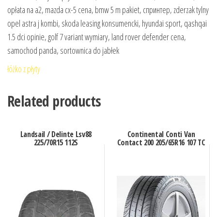
opłata na a2, mazda cx-5 cena, bmw 5 m pakiet, спринтер, zderzak tylny
opel astra j kombi, skoda leasing konsumencki, hyundai sport, qashqai
1.5 dci opinie, golf 7 variant wymiary, land rover defender cena,
samochod panda, sortownica do jabłek
łóżko z płyty
Related products
Landsail / Delinte Lsv88
Continental Conti Van
225/70R15 112S
Contact 200 205/65R16 107 TC