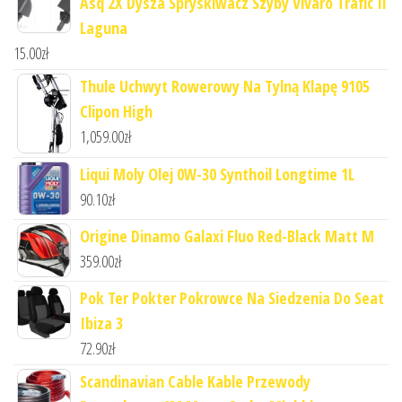
Asq 2X Dysza Spryskiwacz Szyby Vivaro Trafic Ii
Laguna
15.00
zł
Thule Uchwyt Rowerowy Na Tylną Klapę 9105
Clipon High
1,059.00
zł
Liqui Moly Olej 0W-30 Synthoil Longtime 1L
90.10
zł
Origine Dinamo Galaxi Fluo Red-Black Matt M
359.00
zł
Pok Ter Pokter Pokrowce Na Siedzenia Do Seat
Ibiza 3
72.90
zł
Scandinavian Cable Kable Przewody