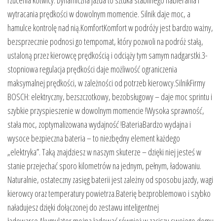
wytracania prędkości w dowolnym momencie. Silnik daje moc, a
hamulce kontrolę nad nią.KomfortKomfort w podróży jest bardzo ważny,
bezsprzecznie podnosi go tempomat, który pozwoli na podróż stałą,
ustaloną przez kierowcę prędkością i odciąży tym samym nadgarstki.3-
stopniowa regulacja prędkości daje możliwość ograniczenia
maksymalnej prędkości, w zależności od potrzeb kierowcy.SilnikFirmy
BOSCH: elektryczny, bezszczotkowy, bezobsługowy – daje moc sprintu i
szybkie przyspieszenie w dowolnym momencie !Wysoka sprawność,
stała moc, zoptymalizowana wydajność !BateriaBardzo wydajna i
wysoce bezpieczna bateria – to niezbędny element każdego
„elektryka”. Taką znajdziesz w naszym skuterze – dzięki niej jesteś w
stanie przejechać sporo kilometrów na jednym, pełnym, ładowaniu.
Naturalnie, ostateczny zasięg baterii jest zależny od sposobu jazdy, wagi
kierowcy oraz temperatury powietrza.Baterię bezproblemowo i szybko
naładujesz dzięki dołączonej do zestawu inteligentnej
ładowarce.Akumulator można ładować również w zaciszu swojego domu