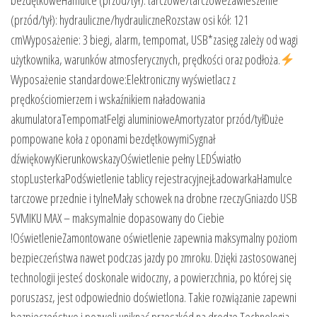
(przód/tył): hydrauliczne/hydrauliczneRozstaw osi kół: 121
cmWyposażenie: 3 biegi, alarm, tempomat, USB*zasięg zależy od wagi
użytkownika, warunków atmosferycznych, prędkości oraz podłoża.
Wyposażenie standardowe:Elektroniczny wyświetlacz z
prędkościomierzem i wskaźnikiem naładowania
akumulatoraTempomatFelgi aluminioweAmortyzator przód/tyłDuże
pompowane koła z oponami bezdętkowymiSygnał
dźwiękowyKierunkowskazyOświetlenie pełny LEDŚwiatło
stopLusterkaPodświetlenie tablicy rejestracyjnejŁadowarkaHamulce
tarczowe przednie i tylneMały schowek na drobne rzeczyGniazdo USB
5VMIKU MAX – maksymalnie dopasowany do Ciebie
!OświetlenieZamontowane oświetlenie zapewnia maksymalny poziom
bezpieczeństwa nawet podczas jazdy po zmroku. Dzięki zastosowanej
technologii jesteś doskonale widoczny, a powierzchnia, po której się
poruszasz, jest odpowiednio doświetlona. Takie rozwiązanie zapewni
bezpieczeństwo i pozwoli uniknąć przeszkód na drodze.Technologia