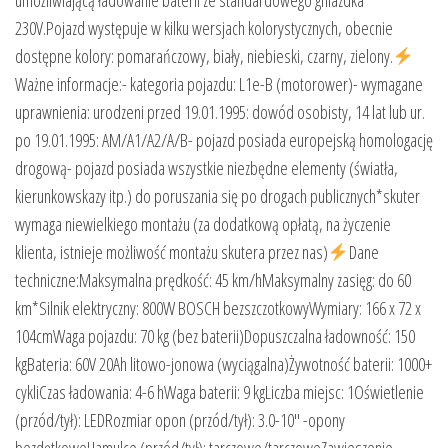
230V.Pojazd występuje w kilku wersjach kolorystycznych, obecnie
dostępne kolory: pomarańczowy, biały, niebieski, czarny, zielony.
Ważne informacje:- kategoria pojazdu: L1e-B (motorower)- wymagane
uprawnienia: urodzeni przed 19.01.1995: dowód osobisty, 14 lat lub ur.
po 19.01.1995: AM/A1/A2/A/B- pojazd posiada europejską homologację
drogową- pojazd posiada wszystkie niezbędne elementy (światła,
kierunkowskazy itp.) do poruszania się po drogach publicznych*skuter
wymaga niewielkiego montażu (za dodatkową opłatą, na życzenie
klienta, istnieje możliwość montażu skutera przez nas)
Dane
techniczne:Maksymalna prędkość: 45 km/hMaksymalny zasięg: do 60
km*Silnik elektryczny: 800W BOSCH bezszczotkowyWymiary: 166 x 72 x
104cmWaga pojazdu: 70 kg (bez baterii)Dopuszczalna ładowność: 150
kgBateria: 60V 20Ah litowo-jonowa (wyciągalna)Żywotność baterii: 1000+
cykliCzas ładowania: 4-6 hWaga baterii: 9 kgLiczba miejsc: 1Oświetlenie
(przód/tył): LEDRozmiar opon (przód/tył): 3.0-10″ -opony
bezdętkoweHamulce (przód/tył): tarczowe/tarczoweZawieszenie