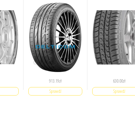
913.19
zł
630.00
zł
Sprawdź
Sprawdź