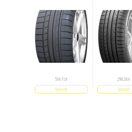
536.11
zł
298.29
zł
Sprawdź
Sprawdź