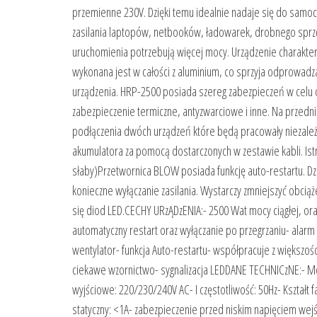
przemienne 230V. Dzięki temu idealnie nadaje się do sam
zasilania laptopów, netbooków, ładowarek, drobnego sprzęt
uruchomienia potrzebują więcej mocy. Urządzenie charakte
wykonana jest w całości z aluminium, co sprzyja odprowadz
urządzenia. HRP-2500 posiada szereg zabezpieczeń w celu 
zabezpieczenie termiczne, antyzwarciowe i inne. Na przedni
podłączenia dwóch urządzeń które będą pracowały niezale
akumulatora za pomocą dostarczonych w zestawie kabli. Is
słaby)Przetwornica BLOW posiada funkcję auto-restartu. Dzięk
konieczne wyłączanie zasilania. Wystarczy zmniejszyć obcią
się diod LED.CECHY URzĄDzENIA:- 2500 Wat mocy ciągłej, or
automatyczny restart oraz wyłączanie po przegrzaniu- ala
wentylator- funkcja Auto-restartu- współpracuje z większo
ciekawe wzornictwo- sygnalizacja LEDDANE TECHNICzNE:- M
wyjściowe: 220/230/240V AC- I częstotliwość: 50Hz- Kształt 
statyczny: <1A- zabezpieczenie przed niskim napięciem wejśc