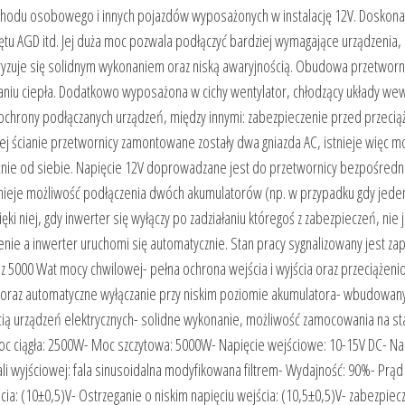
ochodu osobowego i innych pojazdów wyposażonych w instalację 12V. Doskona
u AGD itd. Jej duża moc pozwala podłączyć bardziej wymagające urządzenia,
ryzuje się solidnym wykonaniem oraz niską awaryjnością. Obudowa przetworn
aniu ciepła. Dodatkowo wyposażona w cichy wentylator, chłodzący układy we
ochrony podłączanych urządzeń, między innymi: zabezpieczenie przed przeci
ej ścianie przetwornicy zamontowane zostały dwa gniazda AC, istnieje więc m
żnie od siebie. Napięcie 12V doprowadzane jest do przetwornicy bezpośredn
tnieje możliwość podłączenia dwóch akumulatorów (np. w przypadku gdy jeden
i niej, gdy inwerter się wyłączy po zadziałaniu któregoś z zabezpieczeń, nie 
żenie a inwerter uruchomi się automatycznie. Stan pracy sygnalizowany jest z
az 5000 Wat mocy chwilowej- pełna ochrona wejścia i wyjścia oraz przeciążen
rm oraz automatyczne wyłączanie przy niskim poziomie akumulatora- wbudowan
ścią urządzeń elektrycznych- solidne wykonanie, możliwość zamocowania na st
oc ciągła: 2500W- Moc szczytowa: 5000W- Napięcie wejściowe: 10-15V DC- Na
fali wyjściowej: fala sinusoidalna modyfikowana filtrem- Wydajność: 90%- Prąd
ia: (10±0,5)V- Ostrzeganie o niskim napięciu wejścia: (10,5±0,5)V- zabezpiec