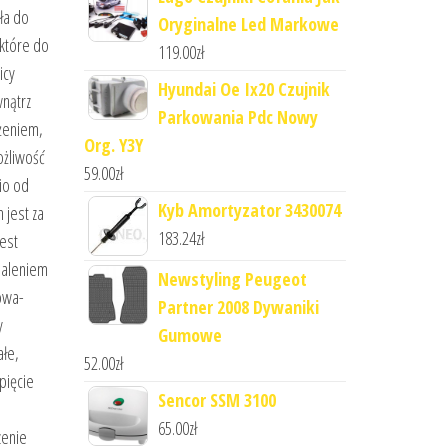
ła do
Oryginalne Led Markowe
 które do
119.00
zł
icy
Hyundai Oe Ix20 Czujnik
wnątrz
Parkowania Pdc Nowy
ążeniem,
Org. Y3Y
ożliwość
59.00
zł
io od
Kyb Amortyzator 3430074
 jest za
183.24
zł
jest
apaleniem
Newstyling Peugeot
iowa-
Partner 2008 Dywaniki
y
Gumowe
ałe,
52.00
zł
pięcie
Sencor SSM 3100
65.00
zł
zenie