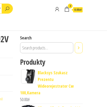
0
0.00zł
92V
Search
Produkty
Blacksys Szukasz
Prezentu
Wideorejestrator Cw
100,Kamera
50.00
zł
m8