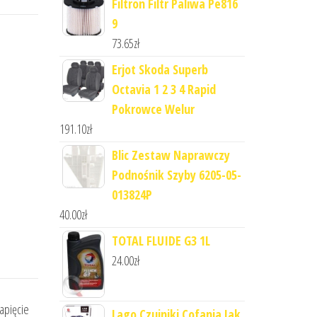
Filtron Filtr Paliwa Pe816
9
73.65
zł
Erjot Skoda Superb
Octavia 1 2 3 4 Rapid
Pokrowce Welur
191.10
zł
Blic Zestaw Naprawczy
Podnośnik Szyby 6205-05-
013824P
40.00
zł
TOTAL FLUIDE G3 1L
24.00
zł
apięcie
Lago Czujniki Cofania Jak