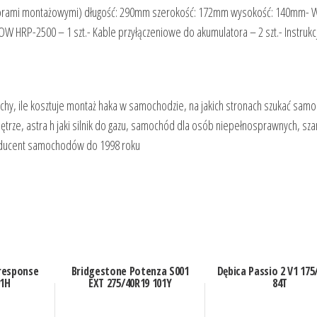
tworami montażowymi) długość: 290mm szerokość: 172mm wysokość: 140mm- 
HRP-2500 – 1 szt.- Kable przyłączeniowe do akumulatora – 2 szt.- Instrukc
chy, ile kosztuje montaż haka w samochodzie, na jakich stronach szukać sa
ętrze, astra h jaki silnik do gazu, samochód dla osób niepełnosprawnych, sz
roducent samochodów do 1998 roku
response
Bridgestone Potenza S001
Dębica Passio 2 V1 175
91H
EXT 275/40R19 101Y
84T