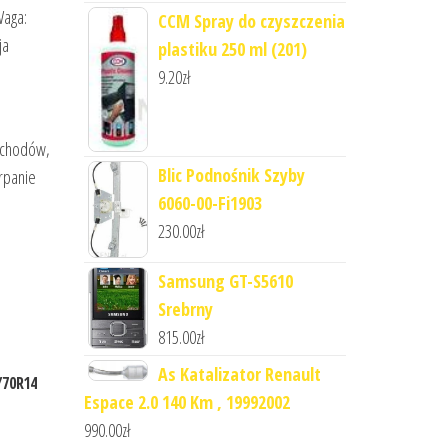
Waga:
CCM Spray do czyszczenia
ja
plastiku 250 ml (201)
9.20
zł
mochodów,
Blic Podnośnik Szyby
arpanie
6060-00-Fi1903
230.00
zł
Samsung GT-S5610
Srebrny
815.00
zł
As Katalizator Renault
/70R14
Espace 2.0 140 Km , 19992002
990.00
zł