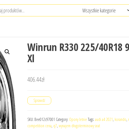
Winrun R330 225/40R18 
Xl
406.44
zł
Sprawdź
SKU:
8ee012c97001
Category:
Opony letnie
Tags:
audi a4 2021
,
korando
,
competition cena
,
q7
,
wynajem długoterminowy seat