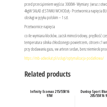
przed przeciążeniem wyjścia: 3000W- Wymiary: (wraz z o
4kgW SKŁAD zESTAWU WCHODzĄ:- Przetwornica napięcia BLOW 
obsługi w języku polskim – 1 szt.
Przetwornice napięcia
co ile wymiana klocków, zacisk mimośrodowy, prędkość cze
temperatura silnika chłodzonego powietrzem, citroen c1 wn
przy dodawaniu gazu, vw arteon sedan, benz niemiecki p
https://mb-adwokat.pl/uslugi/optymalizacja-podatkowa/
Related products
Infinity Ecomax 215/55R16
Dunlop Sport Blu
97W
205/55R16 