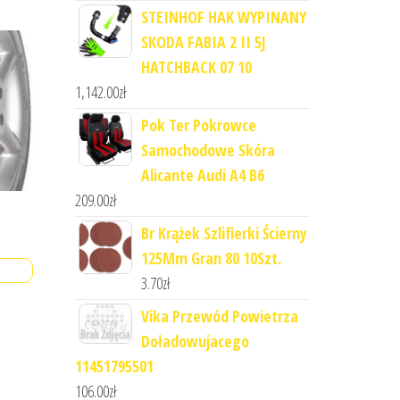
STEINHOF HAK WYPINANY
SKODA FABIA 2 II 5J
HATCHBACK 07 10
1,142.00
zł
Pok Ter Pokrowce
Samochodowe Skóra
Alicante Audi A4 B6
209.00
zł
Br Krążek Szlifierki Ścierny
125Mm Gran 80 10Szt.
3.70
zł
Vika Przewód Powietrza
Doładowujacego
11451795501
106.00
zł