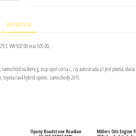
DESCRIPTION
9.3, VW 502 00 oraz 505.00,
, samochód na literę g, insp opel corsa c, czy autostrada a1 jest płatna, dacia
ra h, toyota rav4 hybrid opinie, samochody 2015
Opony Roadstone Roadian
Millers Oils Engine F