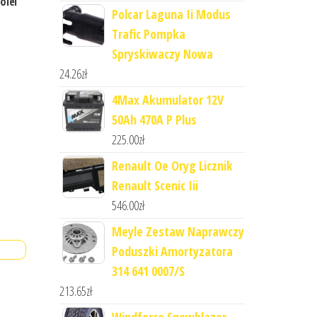
olei
Polcar Laguna Ii Modus
Trafic Pompka
Spryskiwaczy Nowa
24.26
zł
4Max Akumulator 12V
50Ah 470A P Plus
225.00
zł
Renault Oe Oryg Licznik
Renault Scenic Iii
546.00
zł
Meyle Zestaw Naprawczy
Poduszki Amortyzatora
314 641 0007/S
213.65
zł