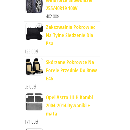
Windforce Snowblazer
255/40R19 100V
402.00
zł
Zakszwalnia Pokrowiec
Na Tylne Siedzenie Dla
Psa
125.00
zł
Skórzane Pokrowce Na
Fotele Przednie Do Bmw
E46
95.00
zł
Opel Astra III H Kombi
2004-2014 Dywaniki +
mata
171.00
zł