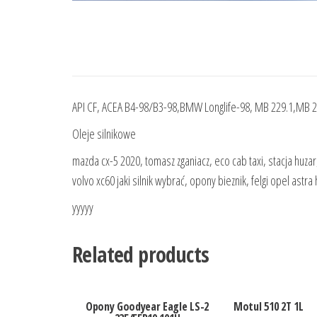
API CF, ACEA B4-98/B3-98,BMW Longlife-98, MB 229.1,MB 22
Oleje silnikowe
mazda cx-5 2020, tomasz zganiacz, eco cab taxi, stacja huzar
volvo xc60 jaki silnik wybrać, opony bieznik, felgi opel ast
yyyyy
Related products
Opony Goodyear Eagle LS-2
Motul 510 2T 1L