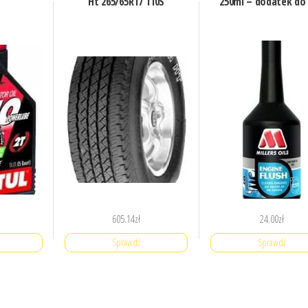
Ht 265/65R17 110S
250ml – dodatek do 
605.14
zł
24.00
zł
Sprawdź
Sprawdź