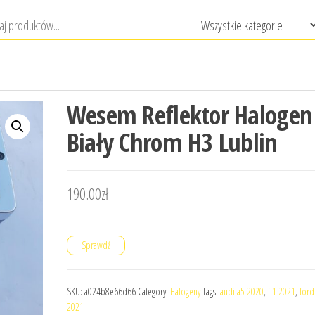
Wesem Reflektor Halogen
Biały Chrom H3 Lublin
190.00
zł
Sprawdź
SKU:
a024b8e66d66
Category:
Halogeny
Tags:
audi a5 2020
,
f 1 2021
,
ford 
2021