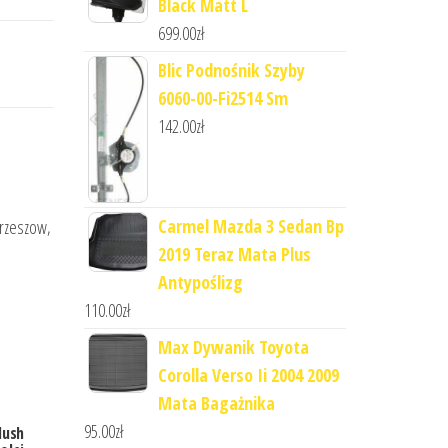
Black Matt L
699.00
zł
Blic Podnośnik Szyby
6060-00-Fi2514 Sm
142.00
zł
Carmel Mazda 3 Sedan Bp
 rzeszow,
2019 Teraz Mata Plus
Antypoślizg
110.00
zł
Max Dywanik Toyota
Corolla Verso Ii 2004 2009
Mata Bagażnika
95.00
zł
lush