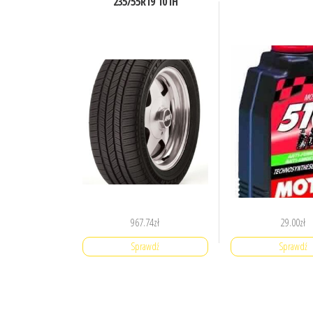
235/55R19 101H
967.74
zł
29.00
zł
Sprawdź
Sprawdź