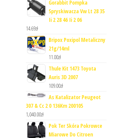
Gorabbit Pompka
Spryskiwacza Vw Lt 28 35
Ii 2 28 46 Ii 2 06
14.69
zł
Bripox Poxipol Metaliczny
21g/14ml
11.00
zł
Thule Kit 1473 Toyota
Auris 3D 2007
109.00
zł
As Katalizator Peugeot
307 & Cc 2 0 136Km 200105
1,040.00
zł
Pok Ter Skóra Pokrowce
Miarowe Do Citroen