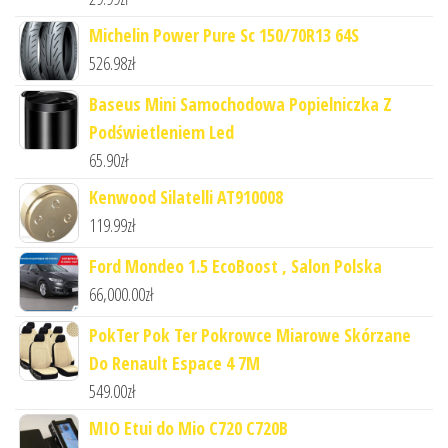
Michelin Power Pure Sc 150/70R13 64S
526.98
zł
Baseus Mini Samochodowa Popielniczka Z
Podświetleniem Led
65.90
zł
Kenwood Silatelli AT910008
119.99
zł
Ford Mondeo 1.5 EcoBoost , Salon Polska
66,000.00
zł
PokTer Pok Ter Pokrowce Miarowe Skórzane
Do Renault Espace 4 7M
549.00
zł
MIO Etui do Mio C720 C720B