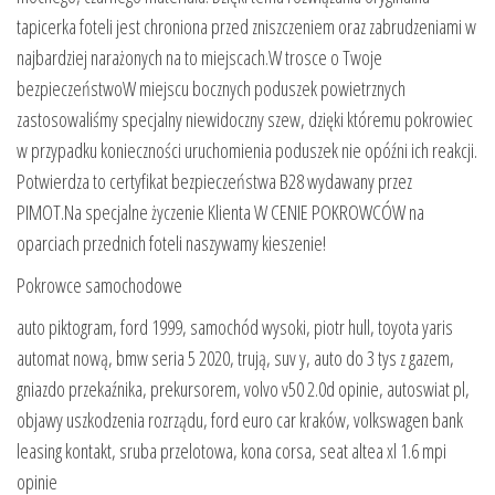
tapicerka foteli jest chroniona przed zniszczeniem oraz zabrudzeniami w
najbardziej narażonych na to miejscach.W trosce o Twoje
bezpieczeństwoW miejscu bocznych poduszek powietrznych
zastosowaliśmy specjalny niewidoczny szew, dzięki któremu pokrowiec
w przypadku konieczności uruchomienia poduszek nie opóźni ich reakcji.
Potwierdza to certyfikat bezpieczeństwa B28 wydawany przez
PIMOT.Na specjalne życzenie Klienta W CENIE POKROWCÓW na
oparciach przednich foteli naszywamy kieszenie!
Pokrowce samochodowe
auto piktogram, ford 1999, samochód wysoki, piotr hull, toyota yaris
automat nową, bmw seria 5 2020, trują, suv y, auto do 3 tys z gazem,
gniazdo przekaźnika, prekursorem, volvo v50 2.0d opinie, autoswiat pl,
objawy uszkodzenia rozrządu, ford euro car kraków, volkswagen bank
leasing kontakt, sruba przelotowa, kona corsa, seat altea xl 1.6 mpi
opinie