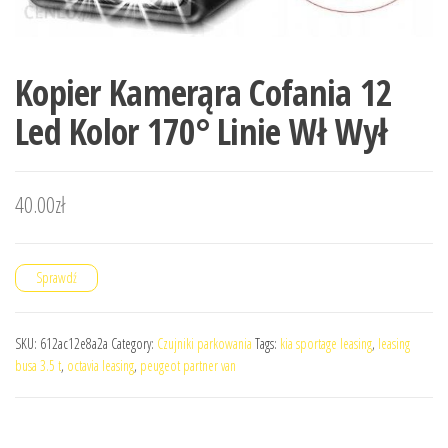
Kopier Kamerąra Cofania 12
Led Kolor 170° Linie Wł Wył
40.00
zł
Sprawdź
SKU:
612ac12e8a2a
Category:
Czujniki parkowania
Tags:
kia sportage leasing
,
leasing
busa 3.5 t
,
octavia leasing
,
peugeot partner van