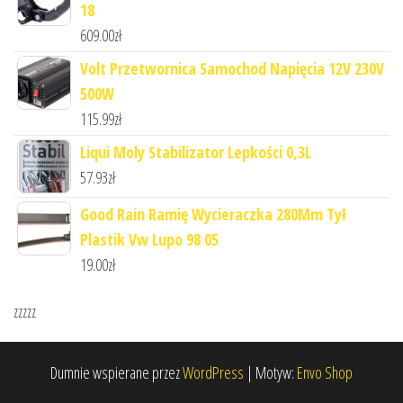
18
609.00
zł
Volt Przetwornica Samochod Napięcia 12V 230V
500W
115.99
zł
Liqui Moly Stabilizator Lepkości 0,3L
57.93
zł
Good Rain Ramię Wycieraczka 280Mm Tył
Plastik Vw Lupo 98 05
19.00
zł
zzzzz
Dumnie wspierane przez
WordPress
|
Motyw:
Envo Shop