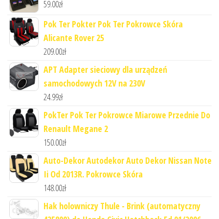
59.00
zł
Pok Ter Pokter Pok Ter Pokrowce Skóra
Alicante Rover 25
209.00
zł
APT Adapter sieciowy dla urządzeń
samochodowych 12V na 230V
24.99
zł
PokTer Pok Ter Pokrowce Miarowe Przednie Do
Renault Megane 2
150.00
zł
Auto-Dekor Autodekor Auto Dekor Nissan Note
Ii Od 2013R. Pokrowce Skóra
148.00
zł
Hak holowniczy Thule - Brink (automatyczny