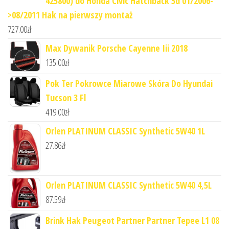
425800) do Honda Civic Hatchback 5d 01/2006-
>08/2011 Hak na pierwszy montaż
727.00
zł
Max Dywanik Porsche Cayenne Iii 2018
135.00
zł
Pok Ter Pokrowce Miarowe Skóra Do Hyundai
Tucson 3 Fl
419.00
zł
Orlen PLATINUM CLASSIC Synthetic 5W40 1L
27.86
zł
Orlen PLATINUM CLASSIC Synthetic 5W40 4,5L
87.59
zł
Brink Hak Peugeot Partner Partner Tepee L1 08