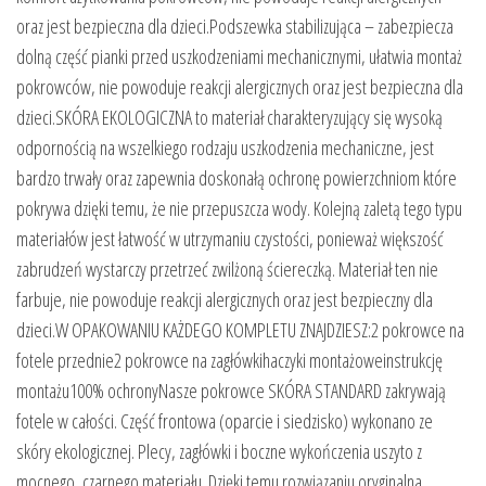
oraz jest bezpieczna dla dzieci.Podszewka stabilizująca – zabezpiecza
dolną część pianki przed uszkodzeniami mechanicznymi, ułatwia montaż
pokrowców, nie powoduje reakcji alergicznych oraz jest bezpieczna dla
dzieci.SKÓRA EKOLOGICZNA to materiał charakteryzujący się wysoką
odpornością na wszelkiego rodzaju uszkodzenia mechaniczne, jest
bardzo trwały oraz zapewnia doskonałą ochronę powierzchniom które
pokrywa dzięki temu, że nie przepuszcza wody. Kolejną zaletą tego typu
materiałów jest łatwość w utrzymaniu czystości, ponieważ większość
zabrudzeń wystarczy przetrzeć zwilżoną ściereczką. Materiał ten nie
farbuje, nie powoduje reakcji alergicznych oraz jest bezpieczny dla
dzieci.W OPAKOWANIU KAŻDEGO KOMPLETU ZNAJDZIESZ:2 pokrowce na
fotele przednie2 pokrowce na zagłówkihaczyki montażoweinstrukcję
montażu100% ochronyNasze pokrowce SKÓRA STANDARD zakrywają
fotele w całości. Część frontowa (oparcie i siedzisko) wykonano ze
skóry ekologicznej. Plecy, zagłówki i boczne wykończenia uszyto z
mocnego, czarnego materiału. Dzięki temu rozwiązaniu oryginalna