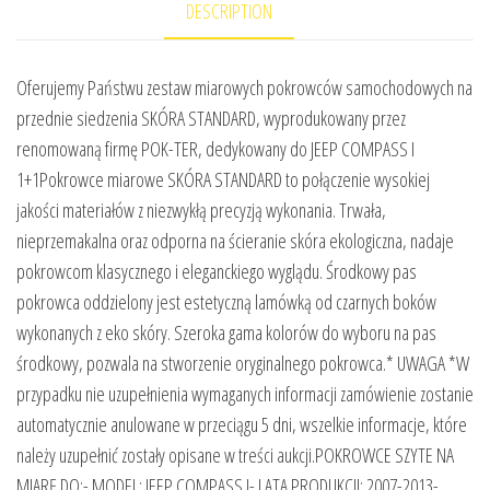
DESCRIPTION
Oferujemy Państwu zestaw miarowych pokrowców samochodowych na
przednie siedzenia SKÓRA STANDARD, wyprodukowany przez
renomowaną firmę POK-TER, dedykowany do JEEP COMPASS I
1+1Pokrowce miarowe SKÓRA STANDARD to połączenie wysokiej
jakości materiałów z niezwykłą precyzją wykonania. Trwała,
nieprzemakalna oraz odporna na ścieranie skóra ekologiczna, nadaje
pokrowcom klasycznego i eleganckiego wyglądu. Środkowy pas
pokrowca oddzielony jest estetyczną lamówką od czarnych boków
wykonanych z eko skóry. Szeroka gama kolorów do wyboru na pas
środkowy, pozwala na stworzenie oryginalnego pokrowca.* UWAGA *W
przypadku nie uzupełnienia wymaganych informacji zamówienie zostanie
automatycznie anulowane w przeciągu 5 dni, wszelkie informacje, które
należy uzupełnić zostały opisane w treści aukcji.POKROWCE SZYTE NA
MIARĘ DO:- MODEL: JEEP COMPASS I- LATA PRODUKCJI: 2007-2013-