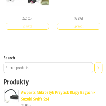
282.00
zł
98.99
zł
Sprawdź
Sprawdź
Search
Produkty
Awparts Mikrostyk Przycisk Klapy Bagażnik
Suzuki Swift Sx4
29.99
zł