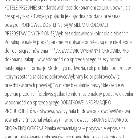
FOTELE PRZEDNIE: standardowePrzed dokonaniem zakupu upewnij się,
czy specyfikacja Twojego pojazdu jest zgodna z podaną przez nas
powyżej!POKROWCE DOSTĘPNE SĄ W SIEDMIU KOLORACH
PRZEDSTAWIONYCH PONIŻEJWybierz odpowiedni kolor dla siebie***
Po zakupie należy podać parametry opisane poniżej, są one niezbędne
do realizacji zamówienia ***JAK ZAMÓWIĆ WYBRANY POKROWIEC ?Po
dokonaniu zakupu w wiadomości do sprzedającego należy podać
następujące informacje:Model, typ nadwozia, rok produkcji pojazdu, w
którym zostaną założone pokrowceWybrany kolor pokrowców (z
przedstawionych powyżej)Czy mamy bezpłatnie naszyć kieszenie w
oparciu przednich foteli?wszystkie te informacje należy podać w okienku
wiadomości do sprzedającego.DODATKOWE INFORMACJE O
PRODUKCIE:Trójwarstwowa, wytrzymała budowa pokrowcówWarstwa
zewnętrzna (materiał właściwy) – w pokrowcach SKÓRA STANDARD to
SKÓRA EKOLOGICZNA.Pianka wzmacniająca – pozytywnie wpływa na
komfort użytkowania pokrowców, nie powoduje reakcji alergicznych