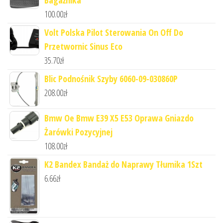
100.00
zł
Volt Polska Pilot Sterowania On Off Do
Przetwornic Sinus Eco
35.70
zł
Blic Podnośnik Szyby 6060-09-030860P
208.00
zł
Bmw Oe Bmw E39 X5 E53 Oprawa Gniazdo
Żarówki Pozycyjnej
108.00
zł
K2 Bandex Bandaż do Naprawy Tłumika 1Szt
6.66
zł