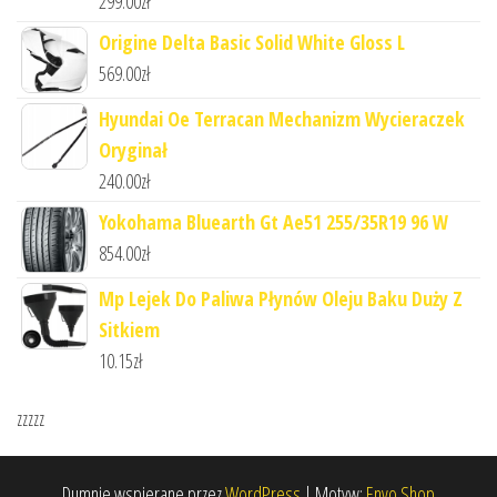
299.00
zł
Origine Delta Basic Solid White Gloss L
569.00
zł
Hyundai Oe Terracan Mechanizm Wycieraczek
Oryginał
240.00
zł
Yokohama Bluearth Gt Ae51 255/35R19 96 W
854.00
zł
Mp Lejek Do Paliwa Płynów Oleju Baku Duży Z
Sitkiem
10.15
zł
zzzzz
Dumnie wspierane przez
WordPress
|
Motyw:
Envo Shop