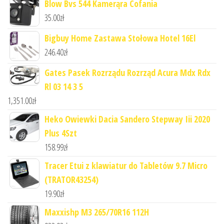
Blow Bvs 544 Kamerąra Cofania
35.00
zł
Bigbuy Home Zastawa Stołowa Hotel 16El
246.40
zł
Gates Pasek Rozrządu Rozrząd Acura Mdx Rdx
Rl 03 14 3 5
1,351.00
zł
Heko Owiewki Dacia Sandero Stepway Iii 2020
Plus 4Szt
158.99
zł
Tracer Etui z klawiatur do Tabletów 9.7 Micro
(TRATOR43254)
19.90
zł
Maxxishp M3 265/70R16 112H