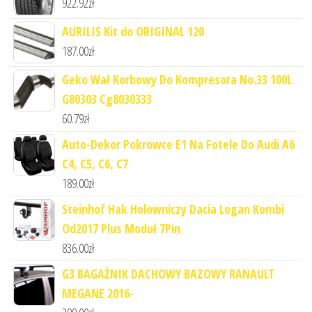
922.92
zł
AURILIS Kit do ORIGINAL 120
187.00
zł
Geko Wał Korbowy Do Kompresora No.33 100L
G80303 Cg8030333
60.79
zł
Auto-Dekor Pokrowce E1 Na Fotele Do Audi A6
C4, C5, C6, C7
189.00
zł
Steinhof Hak Holowniczy Dacia Logan Kombi
Od2017 Plus Moduł 7Pin
836.00
zł
G3 BAGAŻNIK DACHOWY BAZOWY RANAULT
MEGANE 2016-