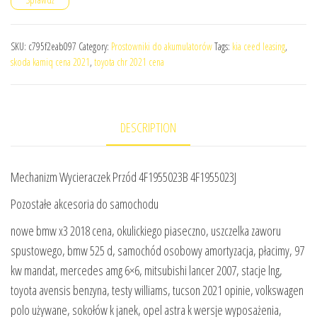
SKU:
c795f2eab097
Category:
Prostowniki do akumulatorów
Tags:
kia ceed leasing
,
skoda kamiq cena 2021
,
toyota chr 2021 cena
DESCRIPTION
Mechanizm Wycieraczek Przód 4F1955023B 4F1955023J
Pozostałe akcesoria do samochodu
nowe bmw x3 2018 cena, okulickiego piaseczno, uszczelka zaworu
spustowego, bmw 525 d, samochód osobowy amortyzacja, płacimy, 97
kw mandat, mercedes amg 6×6, mitsubishi lancer 2007, stacje lng,
toyota avensis benzyna, testy williams, tucson 2021 opinie, volkswagen
polo używane, sokołów k janek, opel astra k wersje wyposażenia,