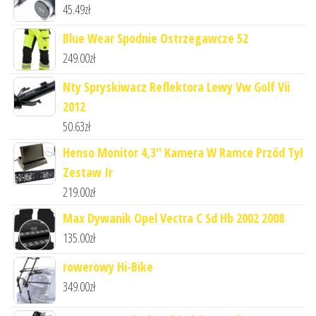
45.49
zł
Blue Wear Spodnie Ostrzegawcze 52
249.00
zł
Nty Spryskiwacz Reflektora Lewy Vw Golf Vii
2012
50.63
zł
Henso Monitor 4,3'' Kamera W Ramce Przód Tył
Zestaw Ir
219.00
zł
Max Dywanik Opel Vectra C Sd Hb 2002 2008
135.00
zł
rowerowy Hi-Bike
349.00
zł