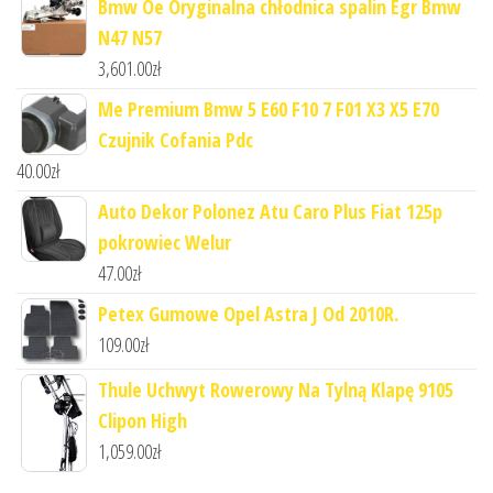
Bmw Oe Oryginalna chłodnica spalin Egr Bmw
N47 N57
3,601.00
zł
Me Premium Bmw 5 E60 F10 7 F01 X3 X5 E70
Czujnik Cofania Pdc
40.00
zł
Auto Dekor Polonez Atu Caro Plus Fiat 125p
pokrowiec Welur
47.00
zł
Petex Gumowe Opel Astra J Od 2010R.
109.00
zł
Thule Uchwyt Rowerowy Na Tylną Klapę 9105
Clipon High
1,059.00
zł