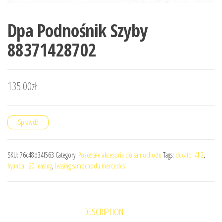
Dpa Podnośnik Szyby
88371428702
135.00
zł
Sprawdź
SKU:
76c48d34f563
Category:
Pozostałe akcesoria do samochodu
Tags:
ducato l4h2
,
hyundai i20 leasing
,
leasing samochodu mercedes
DESCRIPTION