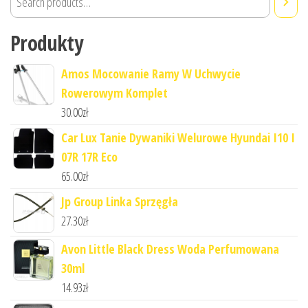
Produkty
Amos Mocowanie Ramy W Uchwycie
Rowerowym Komplet
30.00
zł
Car Lux Tanie Dywaniki Welurowe Hyundai I10 I
07R 17R Eco
65.00
zł
Jp Group Linka Sprzęgła
27.30
zł
Avon Little Black Dress Woda Perfumowana
30ml
14.93
zł