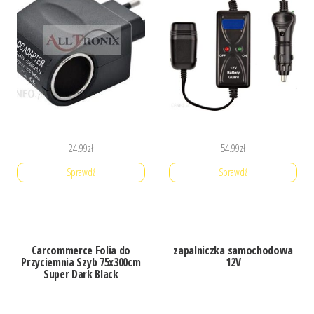
24.99
zł
54.99
zł
Sprawdź
Sprawdź
Carcommerce Folia do
zapalniczka samochodowa
Przyciemnia Szyb 75x300cm
12V
Super Dark Black