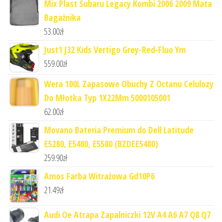
Mix Plast Subaru Legacy Kombi 2006 2009 Mata
Bagażnika
53.00
zł
Just1 J32 Kids Vertigo Grey-Red-Fluo Ym
559.00
zł
Wera 100L Zapasowe Obuchy Z Octanu Celulozy
Do Młotka Typ 1X22Mm 5000105001
62.00
zł
Movano Bateria Premium do Dell Latitude
E5280, E5480, E5580 (BZDEE5480)
259.90
zł
Amos Farba Witrażowa Gd10P6
21.49
zł
Audi Oe Atrapa Zapalniczki 12V A4 A6 A7 Q8 Q7