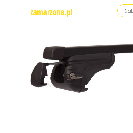
Przejdź
zamarzona.pl
do
treści