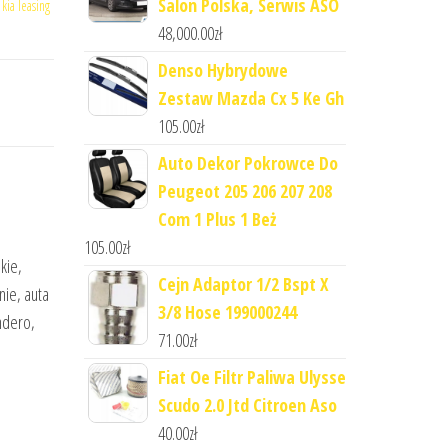
Salon Polska, Serwis ASO
,
kia leasing
48,000.00
zł
Denso Hybrydowe
Zestaw Mazda Cx 5 Ke Gh
105.00
zł
Auto Dekor Pokrowce Do
Peugeot 205 206 207 208
Com 1 Plus 1 Beż
105.00
zł
kie,
Cejn Adaptor 1/2 Bspt X
nie, auta
3/8 Hose 199000244
ndero,
71.00
zł
Fiat Oe Filtr Paliwa Ulysse
Scudo 2.0 Jtd Citroen Aso
40.00
zł