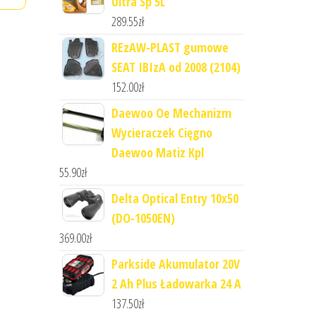
Ultra Sp 5L
289.55
zł
REzAW-PLAST gumowe
SEAT IBIzA od 2008 (2104)
152.00
zł
Daewoo Oe Mechanizm
Wycieraczek Cięgno
Daewoo Matiz Kpl
55.90
zł
Delta Optical Entry 10x50
(DO-1050EN)
369.00
zł
Parkside Akumulator 20V
2 Ah Plus Ładowarka 24 A
137.50
zł