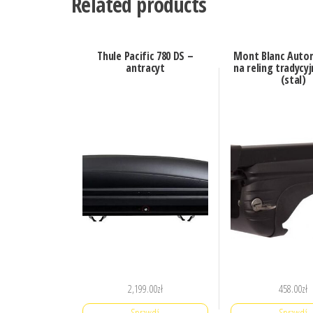
Related products
Thule Pacific 780 DS –
Mont Blanc Auto
antracyt
na reling tradycy
(stal)
2,199.00
zł
458.00
zł
Sprawdź
Sprawdź