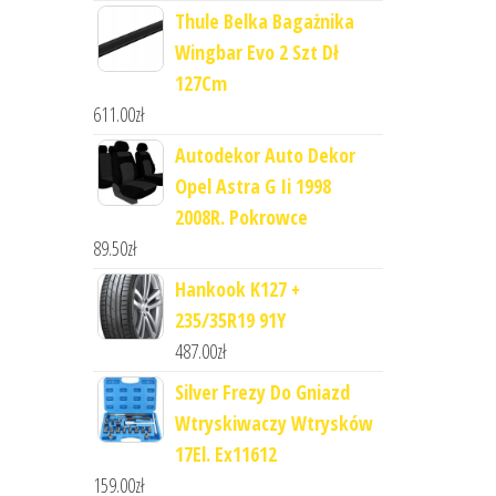
Thule Belka Bagażnika
Wingbar Evo 2 Szt Dł
127Cm
611.00
zł
Autodekor Auto Dekor
Opel Astra G Ii 1998
2008R. Pokrowce
89.50
zł
Hankook K127 +
235/35R19 91Y
487.00
zł
Silver Frezy Do Gniazd
Wtryskiwaczy Wtrysków
17El. Ex11612
159.00
zł