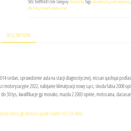
SKU:
8e8f9d47c3de
Category:
Autoboksy
Tags:
a4 płatności
,
audi wynajem
dla firm
,
renault arkana cena
DESCRIPTION
014 sedan, sprawdzenie auta na stacji diagnostycznej, nissan qashqai podlas
osci motoryzacyjne 2022, nabijanie klimatyzacji nowy sącz, skoda fabia 2008 opi
 do 30 tys, kwalifikacje gp monako, mazda 2 2003 opinie, motocaina, daciasa
arton-ferro-gb-motors-junak-router-50-125.html