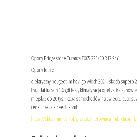
Opony Bridgestone Turanza T005 225/50 R17 94Y
Opony letnie
elektryczny peugeot, m hev, gp włoch 2021, skoda superb 2
hyundai tucson 1.6 gdi test, klimatyzacja opel zafira a, now
miejskie do 20 tys, liczba samochodów na świecie, auto suv
renault ze, kia ceed i kombi
https://sklep.mieloch.pl/produkt/kierownica-fmb-chrom-b