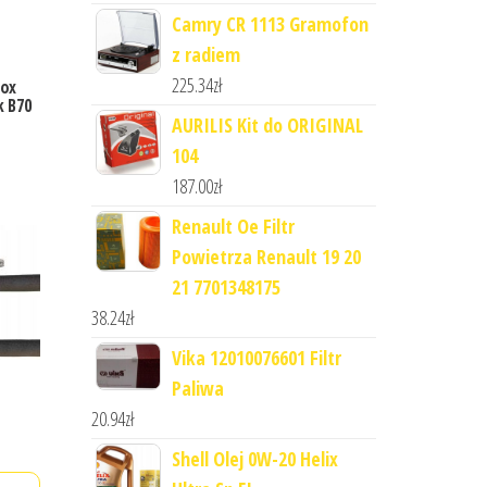
Camry CR 1113 Gramofon
z radiem
225.34
zł
Box
 B70
AURILIS Kit do ORIGINAL
104
187.00
zł
Renault Oe Filtr
Powietrza Renault 19 20
21 7701348175
38.24
zł
Vika 12010076601 Filtr
Paliwa
20.94
zł
Shell Olej 0W-20 Helix