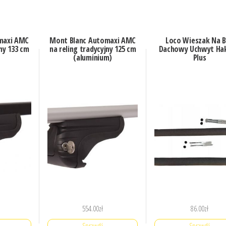
maxi AMC
Mont Blanc Automaxi AMC
Loco Wieszak Na 
jny 133 cm
na reling tradycyjny 125 cm
Dachowy Uchwyt Hak
(aluminium)
Plus
554.00
zł
86.00
zł
Sprawdź
Sprawdź