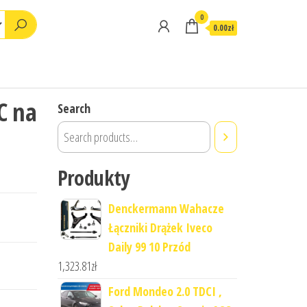
0
0.00zł
C na
Search
Produkty
Denckermann Wahacze
Łączniki Drążek Iveco
Daily 99 10 Przód
1,323.81
zł
Ford Mondeo 2.0 TDCI ,