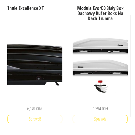
Thule Excellence XT
Modula Evo400 Biały Box
Dachowy Kufer Boks Na
Dach Trumna
6,149.00
zł
1,394.00
zł
Sprawdź
Sprawdź