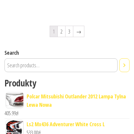
1
2
3
→
Search
Produkty
Polcar Mitsubishi Outlander 2012 Lampa Tylna
Lewa Nowa
405.99
zł
Ls2 Mx436 Adventurer White Cross L
533.00
zł