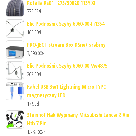
Rotalla Rs01+ 275/50R20 113Y Xl
779.03
zł
Blic Podnośnik Szyby 6060-00-Fi1354
166.00
zł
PRO-JECT Stream Box DSnet srebrny
3,590.00
zł
Blic Podnośnik Szyby 6060-00-Vw4875
262.00
zł
Kabel USB 3w1 Lightning Micro TYPC
magnetyczny LED
17.99
zł
Steinhof Hak Wypinany Mitsubishi Lancer 8 Viii
Htb 7 Pin
1,282.00
zł