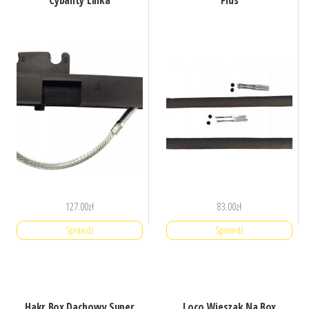
Cybanty Linka
Plus
127.00
zł
83.00
zł
Sprawdź
Sprawdź
Hakr Box Dachowy Super
Loco Wieszak Na Box