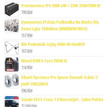
Przetwornica IPS-5000 24V / 230V 2500/5000 W
799.00
zł
Dywanomat.Pl Duża Podkładka Na Biurko Dla
Dzieci Łąka 120X60cm (MWBW0018612)
157.99
zł
Blic Podnośnik Szyby 6060-00-Vw4839
167.00
zł
Motul 8100 X-Cess 5W40 5L
114.90
zł
Eibach Dystanse Pro Spacer Renault Scãnic Ii
Jm01 S90220010
396.00
zł
Suzuki SX4 S-Cross 1.0 BoosterJet , Salon Polska
72,000.00
zł