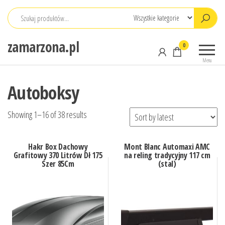
Przejdź
do
treści
zamarzona.pl
0
Menu
Autoboksy
Showing 1–16 of 38 results
Hakr Box Dachowy
Mont Blanc Automaxi AMC
Grafitowy 370 Litrów Dł 175
na reling tradycyjny 117 cm
Szer 85Cm
(stal)