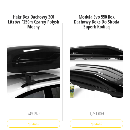
Hakr Box Dachowy 300
Modula Evo 550 Box
Litrów 125Cm Czarny Połysk
Dachowy Boks Do Skoda
Mocny
Superb Kodiaq
749.99
zł
1,781.00
zł
Sprawdź
Sprawdź