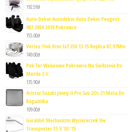
192.59
zł
Auto-Dekor Autodekor Auto Dekor Peugeot
407 2004 2010 Pokrowce
155.00
zł
Vertex Tłok Ktm Sxf 350 13 15 Replica 87,97Mm
749.00
zł
Pok Ter Welurowe Pokrowce Na Siedzenia Do
Mazda 2 Ii
135.90
zł
Aristar Suzuki Jimny Ii Pro Suv 2Os 21 Mata Do
Bagażnika
109.00
zł
Gorabbit Mechanizm Wycieraczek Vw
Transporter T5 V '03 '15