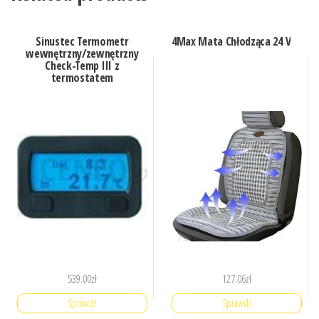
Sinustec Termometr
4Max Mata Chłodząca 24 V
wewnętrzny/zewnętrzny
Check-Temp III z
termostatem
539.00
zł
127.06
zł
Sprawdź
Sprawdź