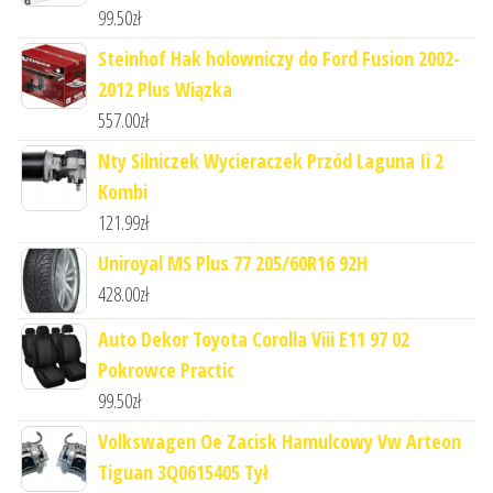
99.50
zł
Steinhof Hak holowniczy do Ford Fusion 2002-
2012 Plus Wiązka
557.00
zł
Nty Silniczek Wycieraczek Przód Laguna Ii 2
Kombi
121.99
zł
Uniroyal MS Plus 77 205/60R16 92H
428.00
zł
Auto Dekor Toyota Corolla Viii E11 97 02
Pokrowce Practic
99.50
zł
Volkswagen Oe Zacisk Hamulcowy Vw Arteon
Tiguan 3Q0615405 Tył