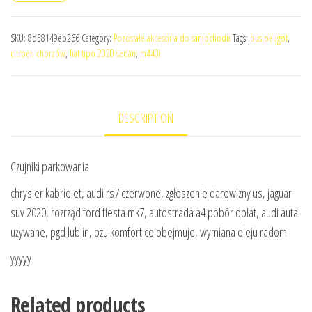
SKU:
8d58149eb266
Category:
Pozostałe akcesoria do samochodu
Tags:
bus peugot
,
citroen chorzów
,
fiat tipo 2020 sedan
,
m440i
DESCRIPTION
Czujniki parkowania
chrysler kabriolet, audi rs7 czerwone, zgłoszenie darowizny us, jaguar
suv 2020, rozrząd ford fiesta mk7, autostrada a4 pobór opłat, audi auta
używane, pgd lublin, pzu komfort co obejmuje, wymiana oleju radom
yyyyy
Related products