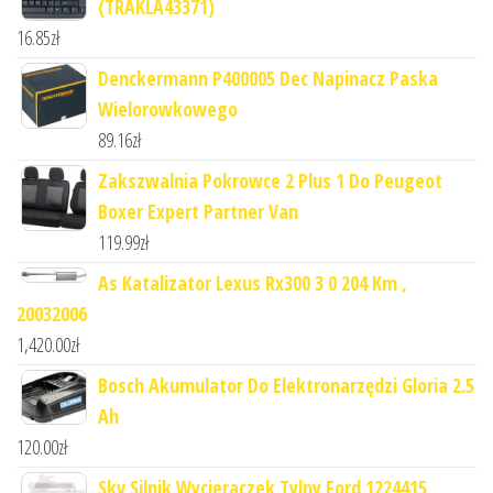
(TRAKLA43371)
16.85
zł
Denckermann P400005 Dec Napinacz Paska
Wielorowkowego
89.16
zł
Zakszwalnia Pokrowce 2 Plus 1 Do Peugeot
Boxer Expert Partner Van
119.99
zł
As Katalizator Lexus Rx300 3 0 204 Km ,
20032006
1,420.00
zł
Bosch Akumulator Do Elektronarzędzi Gloria 2.5
Ah
120.00
zł
Skv Silnik Wycieraczek Tylny Ford 1224415