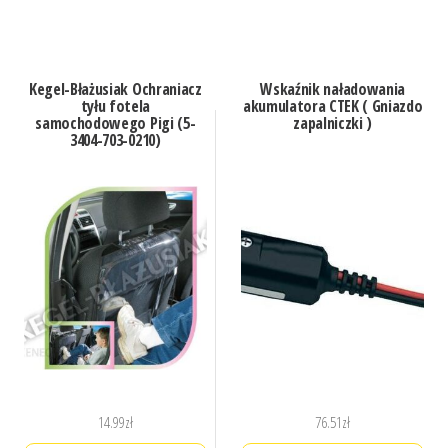
Kegel-Błażusiak Ochraniacz
Wskaźnik naładowania
tyłu fotela
akumulatora CTEK ( Gniazdo
samochodowego Pigi (5-
zapalniczki )
3404-703-0210)
14.99
zł
76.51
zł