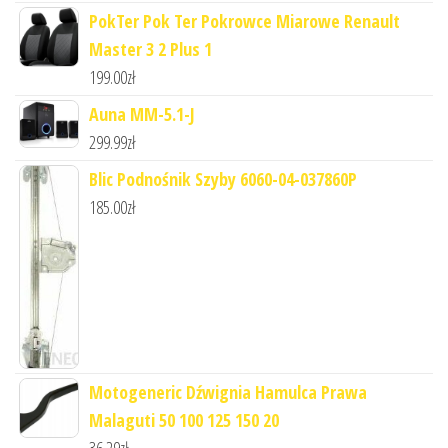
PokTer Pok Ter Pokrowce Miarowe Renault
Master 3 2 Plus 1
199.00
zł
Auna MM-5.1-J
299.99
zł
Blic Podnośnik Szyby 6060-04-037860P
185.00
zł
Motogeneric Dźwignia Hamulca Prawa
Malaguti 50 100 125 150 20