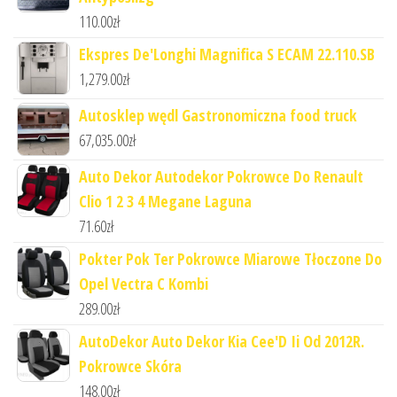
110.00
zł
Ekspres De'Longhi Magnifica S ECAM 22.110.SB
1,279.00
zł
Autosklep wędl Gastronomiczna food truck
67,035.00
zł
Auto Dekor Autodekor Pokrowce Do Renault
Clio 1 2 3 4 Megane Laguna
71.60
zł
Pokter Pok Ter Pokrowce Miarowe Tłoczone Do
Opel Vectra C Kombi
289.00
zł
AutoDekor Auto Dekor Kia Cee'D Ii Od 2012R.
Pokrowce Skóra
148.00
zł