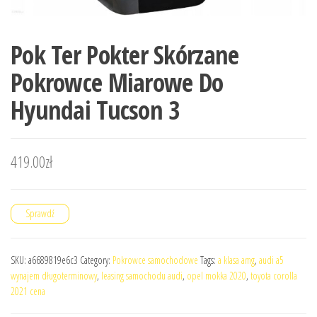
Pok Ter Pokter Skórzane
Pokrowce Miarowe Do
Hyundai Tucson 3
419.00
zł
Sprawdź
SKU:
a6689819e6c3
Category:
Pokrowce samochodowe
Tags:
a klasa amg
,
audi a5
wynajem długoterminowy
,
leasing samochodu audi
,
opel mokka 2020
,
toyota corolla
2021 cena