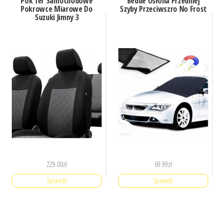
Pok Ter Samochodowe
Bedde Osłona Przedniej
Pokrowce Miarowe Do
Szyby Przeciwszro No Frost
Suzuki Jimny 3
229.00
zł
69.99
zł
Sprawdź
Sprawdź