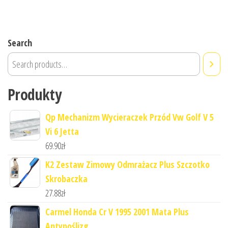
Search
Produkty
Qp Mechanizm Wycieraczek Przód Vw Golf V 5
Vi 6 Jetta
69.90
zł
K2 Zestaw Zimowy Odmrażacz Plus Szczotko
Skrobaczka
27.88
zł
Carmel Honda Cr V 1995 2001 Mata Plus
Antypoślizg