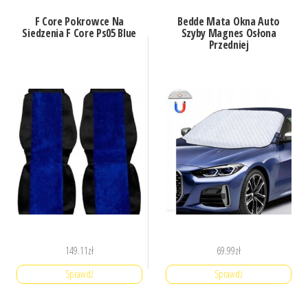
F Core Pokrowce Na
Bedde Mata Okna Auto
Siedzenia F Core Ps05 Blue
Szyby Magnes Osłona
Przedniej
149.11
zł
69.99
zł
Sprawdź
Sprawdź