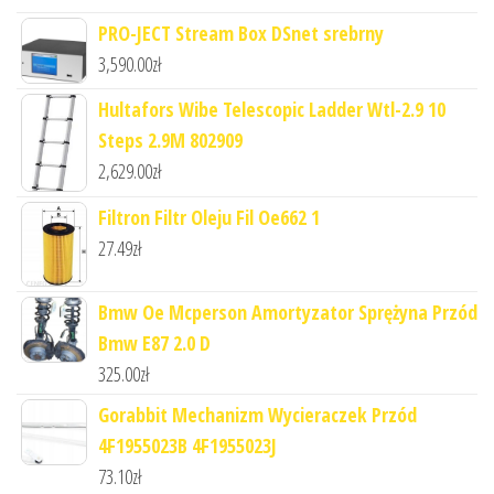
PRO-JECT Stream Box DSnet srebrny
3,590.00
zł
Hultafors Wibe Telescopic Ladder Wtl-2.9 10
Steps 2.9M 802909
2,629.00
zł
Filtron Filtr Oleju Fil Oe662 1
27.49
zł
Bmw Oe Mcperson Amortyzator Sprężyna Przód
Bmw E87 2.0 D
325.00
zł
Gorabbit Mechanizm Wycieraczek Przód
4F1955023B 4F1955023J
73.10
zł