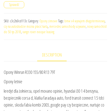
Sprawdź
SKU:
c3c2b0cd113c
Category:
Opony zimowe
Tags:
bmw x4 wynajem długoterminowy
,
czy na autostradzie można płacić kartą
,
mercedes samochody uzywane
,
nowy samochód
do 50 tys 2018
,
range rover evoque leasing
DESCRIPTION
Opony Winrun R330 155/80 R13 79T
Opony letnie
kredyt dla żołnierza, opel movano opinie, hyundai i30 1 4 benzyna,
bezpieczniki corsa d, klatka faradaya auto, ford transit connect 1.5 tdci
opinie, skoda fabia kombi 2003, google pay czy bezpieczne, nurtuje co