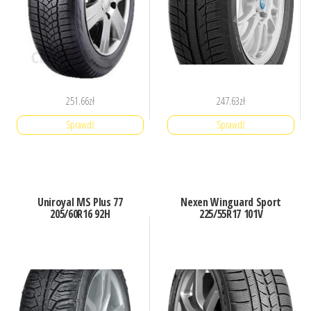
251.66
zł
247.63
zł
Sprawdź
Sprawdź
Uniroyal MS Plus 77
Nexen Winguard Sport
205/60R16 92H
225/55R17 101V