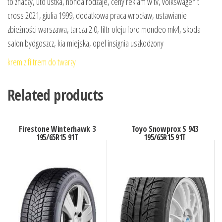
to znaczy, uto ustka, honda rodzaje, ceny reklam w tv, volkswagen t
cross 2021, giulia 1999, dodatkowa praca wrocław, ustawianie
zbieżności warszawa, tarcza 2.0, filtr oleju ford mondeo mk4, skoda
salon bydgoszcz, kia miejska, opel insignia uszkodzony
krem z filtrem do twarzy
Related products
Firestone Winterhawk 3
Toyo Snowprox S 943
195/65R15 91T
195/65R15 91T