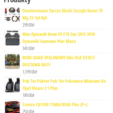
Denckermann Tarcze Klocki Szczęki Rover 75
Mg Zt Tył Kpl
299.00
zł
Max Dywanik Bmw X5 F15 Suv 2013 2018
Dywaniki Gumowe Plus Mata
343.00
zł
MINI QUAD SPALINOWY 50cc DLA DZIECI
DOSTAWA RATY
1,599.00
zł
Pok Ter Pokter Pok Ter Pokrowce Miarowe Do
Opel Vivaro 2 1 Plus
189.00
zł
Centra Cb1100 110Ah/850A Plus (P+)
750.00
zł