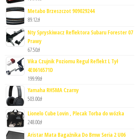
Metabo Brzeszczot 909029244
89.12
zł
Nty Spryskiwacz Reflektora Subaru Forester 07
Prawy
67.50
zł
Vika Czujnik Poziomu Regul Reflekt L Tył
4E0616571D
199.99
zł
Yamaha RH5MA Czarny
503.00
zł
Lionelo Cube Lovin , Plecak Torba do wózka
248.00
zł
Aristar Mata Bagażnika Do Bmw Seria 2 U06