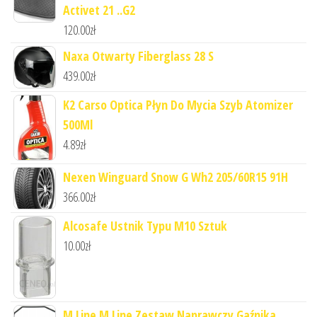
Activet 21 ..G2
120.00
zł
Naxa Otwarty Fiberglass 28 S
439.00
zł
K2 Carso Optica Płyn Do Mycia Szyb Atomizer
500Ml
4.89
zł
Nexen Winguard Snow G Wh2 205/60R15 91H
366.00
zł
Alcosafe Ustnik Typu M10 Sztuk
10.00
zł
M.Line M Line Zestaw Naprawczy Gaźnika