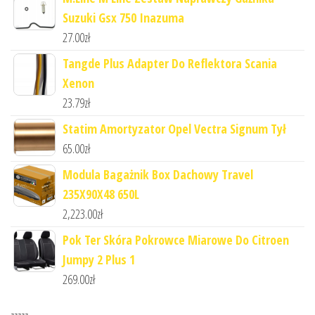
Suzuki Gsx 750 Inazuma
27.00
zł
Tangde Plus Adapter Do Reflektora Scania
Xenon
23.79
zł
Statim Amortyzator Opel Vectra Signum Tył
65.00
zł
Modula Bagażnik Box Dachowy Travel
235X90X48 650L
2,223.00
zł
Pok Ter Skóra Pokrowce Miarowe Do Citroen
Jumpy 2 Plus 1
269.00
zł