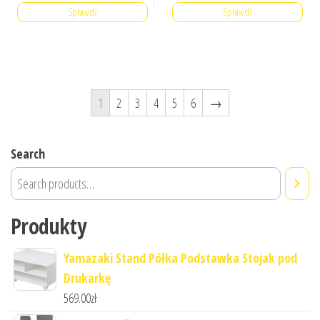
Sprawdź
Sprawdź
1
2
3
4
5
6
→
Search
Produkty
Yamazaki Stand Półka Podstawka Stojak pod
Drukarkę
569.00
zł