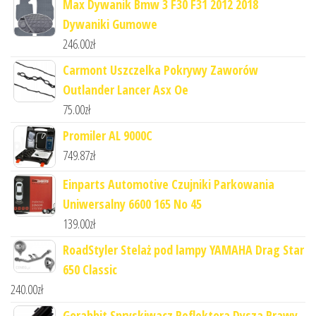
Max Dywanik Bmw 3 F30 F31 2012 2018
Dywaniki Gumowe
246.00
zł
Carmont Uszczelka Pokrywy Zaworów
Outlander Lancer Asx Oe
75.00
zł
Promiler AL 9000C
749.87
zł
Einparts Automotive Czujniki Parkowania
Uniwersalny 6600 165 No 45
139.00
zł
RoadStyler Stelaż pod lampy YAMAHA Drag Star
650 Classic
240.00
zł
Gorabbit Spryskiwacz Reflektora Dysza Prawy