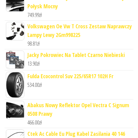
Połysk Mocny
749.99
zł
Volkswagen Oe Vw T Cross Zestaw Naprawczy
Lampy Lewy 2Gm998225
98.81
zł
Jacky Pokrowiec Na Tablet Czarno Niebieski
13.90
zł
Fulda Ecocontrol Suv 225/65R17 102H Fr
534.00
zł
Abakus Nowy Reflektor Opel Vectra C Signum
0508 Prawy
466.00
zł
Ctek Ac Cable Eu Plug Kabel Zasilania 40 146