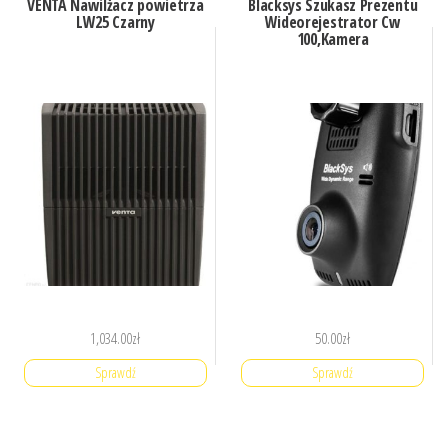
VENTA Nawilżacz powietrza
Blacksys Szukasz Prezentu
LW25 Czarny
Wideorejestrator Cw
100,Kamera
1,034.00
zł
50.00
zł
Sprawdź
Sprawdź