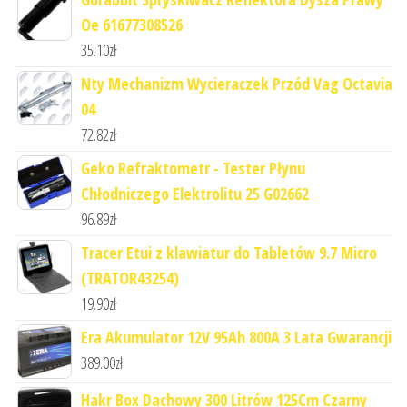
Oe 61677308526
35.10
zł
Nty Mechanizm Wycieraczek Przód Vag Octavia
04
72.82
zł
Geko Refraktometr - Tester Płynu
Chłodniczego Elektrolitu 25 G02662
96.89
zł
Tracer Etui z klawiatur do Tabletów 9.7 Micro
(TRATOR43254)
19.90
zł
Era Akumulator 12V 95Ah 800A 3 Lata Gwarancji
389.00
zł
Hakr Box Dachowy 300 Litrów 125Cm Czarny