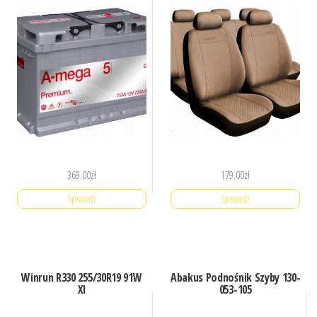
369.00
zł
179.00
zł
Sprawdź
Sprawdź
Winrun R330 255/30R19 91W
Abakus Podnośnik Szyby 130-
Xl
053-105