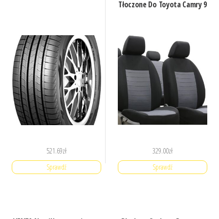
Tłoczone Do Toyota Camry 9
521.69
zł
329.00
zł
Sprawdź
Sprawdź