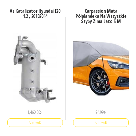
As Katalizator Hyundai I20
Carpassion Mata
1.2 , 20102014
Półplandeka Na Wszystkie
Szyby Zima Lato S M
1,460.00
zł
94.99
zł
Sprawdź
Sprawdź