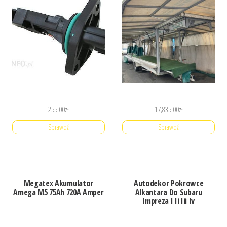
255.00
zł
17,835.00
zł
Sprawdź
Sprawdź
Megatex Akumulator
Autodekor Pokrowce
Amega M5 75Ah 720A Amper
Alkantara Do Subaru
Impreza I Ii Iii Iv