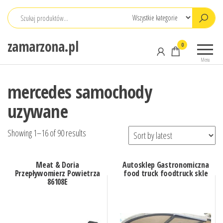
Przejdź
do
treści
zamarzona.pl
0
Menu
mercedes samochody
uzywane
Showing 1–16 of 90 results
Meat & Doria
Autosklep Gastronomiczna
Przepływomierz Powietrza
food truck foodtruck skle
86108E