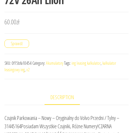
72V 26Ah Liion
60.00
zł
Sprawdź
SKU:
0f15bfa10454
Category:
Akumulatory
Tags:
ing leasing kalkulator
,
kalkulator
leasingowy ing
,
x2
DESCRIPTION
Czujnik Parkowania – Nowy – Oryginalny do Volvo Przedni / Tylny –
31445164Posiadam Wszystkie Czujniki, Różne Numery!CZARNA