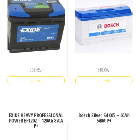
306.65
zł
518.00
zł
Sprawdź
Sprawdź
EXIDE HEAVY PROFESSIONAL
Bosch Silver S4 005 – 60Ah
POWER EF1202 – 120Ah 870A
540A P+
P+