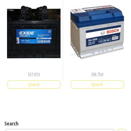
537.07
zł
298.75
zł
Sprawdź
Sprawdź
Search