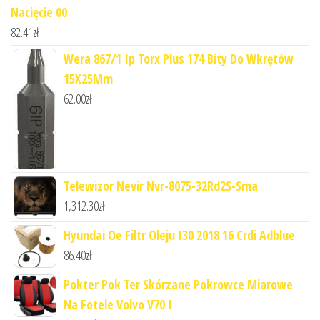
Nacięcie 00
82.41
zł
Wera 867/1 Ip Torx Plus 174 Bity Do Wkrętów
15X25Mm
62.00
zł
Telewizor Nevir Nvr-8075-32Rd2S-Sma
1,312.30
zł
Hyundai Oe Filtr Oleju I30 2018 16 Crdi Adblue
86.40
zł
Pokter Pok Ter Skórzane Pokrowce Miarowe
Na Fotele Volvo V70 I