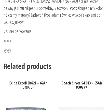
USZCZELKA GRATIS ! MOŻLIWOŚĆ ZAMIANY NA BIAŁĄ!Jeśli nie jesteś
pewny jaki czujnik jest Ci potrzebny, Zadzwoń ! Potrzebujesz inny kolor
niż czarny matowy? Zadzwoń !Posiadam również wtyczki z kablami do
tych czujników!
Czujniki parkowania
xxxxx
yyyyy
Related products
Exide Excell Eb621 – 62Ah
Bosch Silver S4 013 – 95Ah
540A L+
800A P+