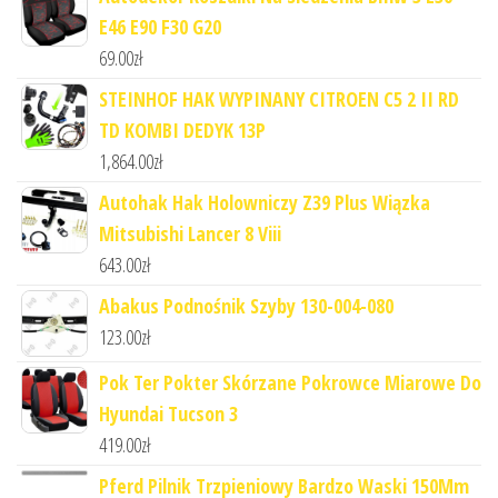
E46 E90 F30 G20
69.00
zł
STEINHOF HAK WYPINANY CITROEN C5 2 II RD
TD KOMBI DEDYK 13P
1,864.00
zł
Autohak Hak Holowniczy Z39 Plus Wiązka
Mitsubishi Lancer 8 Viii
643.00
zł
Abakus Podnośnik Szyby 130-004-080
123.00
zł
Pok Ter Pokter Skórzane Pokrowce Miarowe Do
Hyundai Tucson 3
419.00
zł
Pferd Pilnik Trzpieniowy Bardzo Waski 150Mm