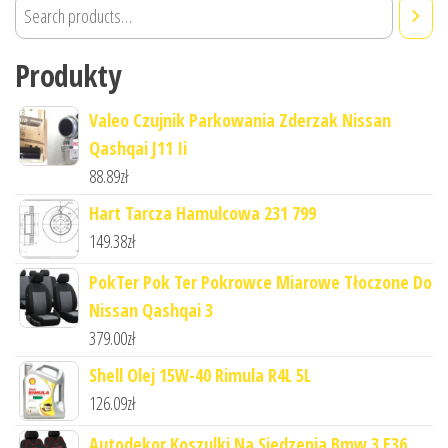
Produkty
Valeo Czujnik Parkowania Zderzak Nissan
Qashqai J11 Ii
88.89
zł
Hart Tarcza Hamulcowa 231 799
149.38
zł
PokTer Pok Ter Pokrowce Miarowe Tłoczone Do
Nissan Qashqai 3
379.00
zł
Shell Olej 15W-40 Rimula R4L 5L
126.09
zł
Autodekor Koszulki Na Siedzenia Bmw 3 E36