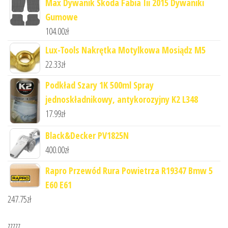
Max Dywanik Skoda Fabia Iii 2015 Dywaniki
Gumowe
104.00
zł
Lux-Tools Nakrętka Motylkowa Mosiądz M5
22.33
zł
Podkład Szary 1K 500ml Spray
jednoskładnikowy, antykorozyjny K2 L348
17.99
zł
Black&Decker PV1825N
400.00
zł
Rapro Przewód Rura Powietrza R19347 Bmw 5
E60 E61
247.75
zł
zzzzz