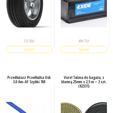
312.00
zł
494.73
zł
Sprawdź
Sprawdź
Przedłużacz Przedłużka Usb
Vorel Taśma do bagażu, z
3.0 Am-Af Szybki 1M
klamrą 25mm x 2,5 m – 2 szt.
(82331)