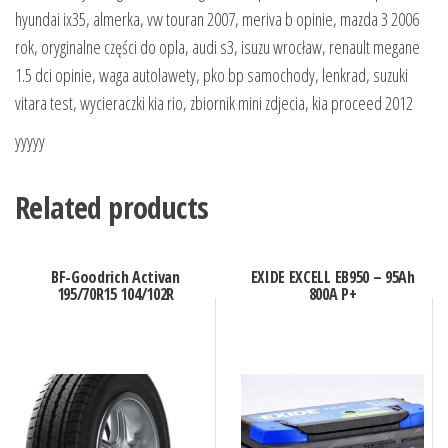
hyundai ix35, almerka, vw touran 2007, meriva b opinie, mazda 3 2006
rok, oryginalne części do opla, audi s3, isuzu wrocław, renault megane
1.5 dci opinie, waga autolawety, pko bp samochody, lenkrad, suzuki
vitara test, wycieraczki kia rio, zbiornik mini zdjecia, kia proceed 2012
yyyyy
Related products
BF-Goodrich Activan
EXIDE EXCELL EB950 – 95Ah
195/70R15 104/102R
800A P+