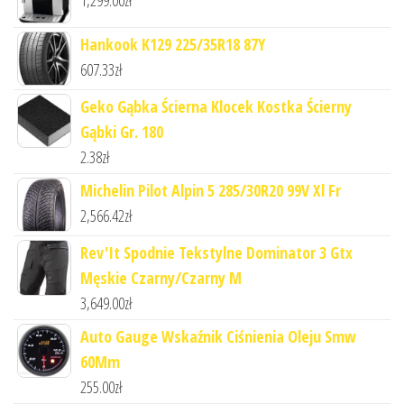
1,299.00
zł
Hankook K129 225/35R18 87Y
607.33
zł
Geko Gąbka Ścierna Klocek Kostka Ścierny
Gąbki Gr. 180
2.38
zł
Michelin Pilot Alpin 5 285/30R20 99V Xl Fr
2,566.42
zł
Rev'It Spodnie Tekstylne Dominator 3 Gtx
Męskie Czarny/Czarny M
3,649.00
zł
Auto Gauge Wskaźnik Ciśnienia Oleju Smw
60Mm
255.00
zł