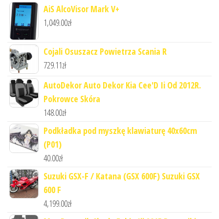
AiS AlcoVisor Mark V+
1,049.00
zł
Cojali Osuszacz Powietrza Scania R
729.11
zł
AutoDekor Auto Dekor Kia Cee'D Ii Od 2012R.
Pokrowce Skóra
148.00
zł
Podkładka pod myszkę klawiaturę 40x60cm
(P01)
40.00
zł
Suzuki GSX-F / Katana (GSX 600F) Suzuki GSX
600 F
4,199.00
zł