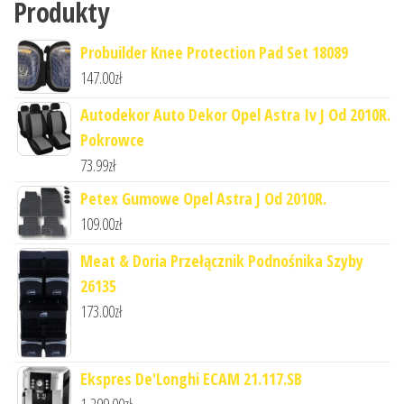
Produkty
Probuilder Knee Protection Pad Set 18089
147.00
zł
Autodekor Auto Dekor Opel Astra Iv J Od 2010R.
Pokrowce
73.99
zł
Petex Gumowe Opel Astra J Od 2010R.
109.00
zł
Meat & Doria Przełącznik Podnośnika Szyby
26135
173.00
zł
Ekspres De'Longhi ECAM 21.117.SB