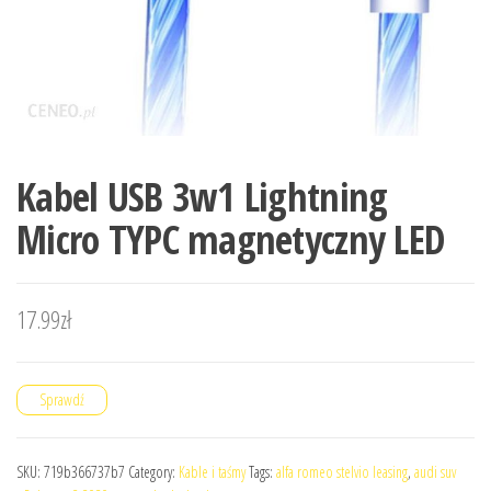
Kabel USB 3w1 Lightning
Micro TYPC magnetyczny LED
17.99
zł
Sprawdź
SKU:
719b366737b7
Category:
Kable i taśmy
Tags:
alfa romeo stelvio leasing
,
audi suv