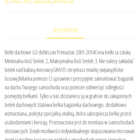
q5
,
bmw x3 2020
,
enyaq skoda
,
land rover suv
DESCRIPTION
Belki dachowe G3 doNissan Primastar 2001-2014Cena belki za sztukę.
Minimalna ilość belek: 2, Maksymalna ilość belek: 3. Nie należy zakładać
belek nad kabiną kierowcyGRATIS otrzymasz miarkę zwijaną(Kolor
losowy)Miarka pomoże Ci sprawnie i precyzyjnie zamontować bagażnik
na dachu Twojego samochodu oraz pomoże odmierzyć odległości
pomiędzy belkami. Tylko u nas dostaniesz ją w gratisie do zakupionych
belek dachowych.Stalowa belka bagażnika dachowego, dodatkowo
wzmacniana, pokryta specjalną otuliną, która zabezpiecza belkę przed
uszkodzeniami i korozją. Przeznaczona jest do montażu w samochodach
dostawczych. Dzięki możliwości indywidualnego dopasowania mocowań
montaż możliwy jest we wszystkich samochodach wyposażonych w