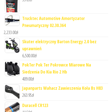
Trucktec Automotive Amortyzator
Pneumatyczny 02.30.364
2,233.00
zł
Skuter elektryczny Barton Energy 2.0 bez
uprawnień
6,500.00
zł
PokTer Pok Ter Pokrowce Miarowe Na
Siedzenia Do Kia Rio 2 Hb
409.00
zł
Japanparts Wahacz Zawieszenia Koła Bs H83
263.95
zł
Duracell CR123