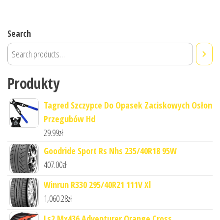
Search
Produkty
Tagred Szczypce Do Opasek Zaciskowych Osłon
Przegubów Hd
29.99
zł
Goodride Sport Rs Nhs 235/40R18 95W
407.00
zł
Winrun R330 295/40R21 111V Xl
1,060.28
zł
Ls2 Mx436 Adventurer Orange Cross