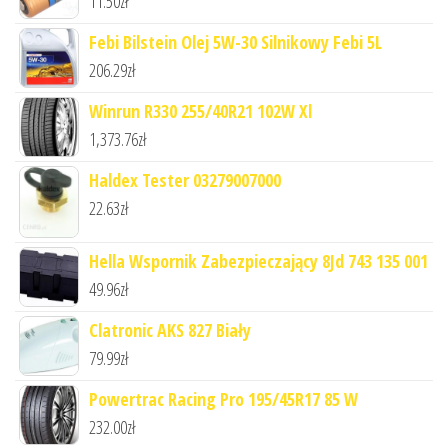
11.50
zł
Febi Bilstein Olej 5W-30 Silnikowy Febi 5L
206.29
zł
Winrun R330 255/40R21 102W Xl
1,373.76
zł
Haldex Tester 03279007000
22.63
zł
Hella Wspornik Zabezpieczający 8Jd 743 135 001
49.96
zł
Clatronic AKS 827 Biały
79.99
zł
Powertrac Racing Pro 195/45R17 85 W
232.00
zł