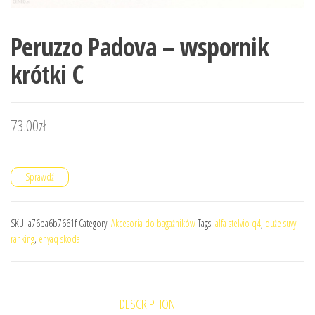
Peruzzo Padova – wspornik
krótki C
73.00
zł
Sprawdź
SKU:
a76ba6b7661f
Category:
Akcesoria do bagażników
Tags:
alfa stelvio q4
,
duże suvy
ranking
,
enyaq skoda
DESCRIPTION