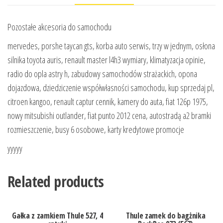
Pozostałe akcesoria do samochodu
mervedes, porshe taycan gts, korba auto serwis, trzy w jednym, osłona
silnika toyota auris, renault master l4h3 wymiary, klimatyzacja opinie,
radio do opla astry h, zabudowy samochodów strażackich, opona
dojazdowa, dziedziczenie współwłasności samochodu, kup sprzedaj pl,
citroen kangoo, renault captur cennik, kamery do auta, fiat 126p 1975,
nowy mitsubishi outlander, fiat punto 2012 cena, autostradą a2 bramki
rozmieszczenie, busy 6 osobowe, karty kredytowe promocje
yyyyy
Related products
Gałka z zamkiem Thule 527, 4
Thule zamek do bagżnika