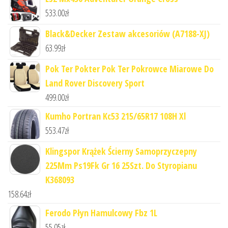
533.00
zł
Black&Decker Zestaw akcesoriów (A7188-XJ)
63.99
zł
Pok Ter Pokter Pok Ter Pokrowce Miarowe Do
Land Rover Discovery Sport
499.00
zł
Kumho Portran Kc53 215/65R17 108H Xl
553.47
zł
Klingspor Krążek Ścierny Samoprzyczepny
225Mm Ps19Fk Gr 16 25Szt. Do Styropianu
K368093
158.64
zł
Ferodo Płyn Hamulcowy Fbz 1L
55.05
zł