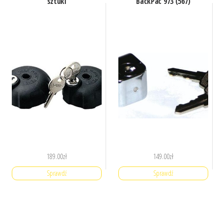
sztuki
BackPac 973 (567)
189.00
zł
149.00
zł
Sprawdź
Sprawdź