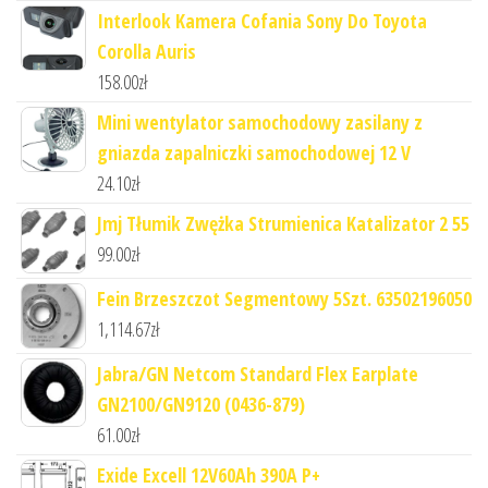
Interlook Kamera Cofania Sony Do Toyota
Corolla Auris
158.00
zł
Mini wentylator samochodowy zasilany z
gniazda zapalniczki samochodowej 12 V
24.10
zł
Jmj Tłumik Zwężka Strumienica Katalizator 2 55
99.00
zł
Fein Brzeszczot Segmentowy 5Szt. 63502196050
1,114.67
zł
Jabra/GN Netcom Standard Flex Earplate
GN2100/GN9120 (0436-879)
61.00
zł
Exide Excell 12V60Ah 390A P+