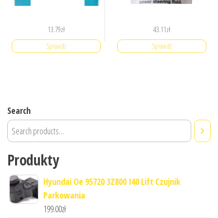
13.79
zł
43.11
zł
Sprawdź
Sprawdź
Search
Produkty
Hyundai Oe 95720 3Z800 I40 Lift Czujnik
Parkowania
199.00
zł