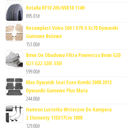
Rotalla Rf10 265/65R18 114H
895.01
zł
Rezawplast Volvo S60 I V70 Ii Xc70 Dywaniki
Gumowe Beżowe
153.00
zł
Bmw Oe Obudowa Filtra Powietrza Bmw G20
G21 G22 320I 330I
599.00
zł
Max Dywanik Seat Exeo Kombi 2008 2013
Dywaniki Gumowe Plus Mata
244.00
zł
Hamron Lusterko Wsteczne Do Kampera
2 Elementy 115X17Cm 1808
129.00
zł