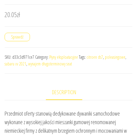
20.05
zł
Sprawdź
SKU:
d33c3d971ce7
Category:
Płyny eksploatacyjne
Tags:
citroen ds7
,
poleasingowe
,
subaru xv 2021
,
wynajem długoterminowy seat
DESCRIPTION
Przedmiot oferty stanowią dedykowane dywaniki samochodowe
wykonane z wysokiej jakości mieszanki gumowej renomowanej
niemieckiej firmy z delikatnym brzegiem ochronnym i mocowaniami w