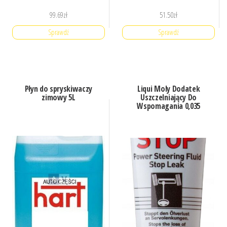
99.69
zł
51.50
zł
Sprawdź
Sprawdź
Płyn do spryskiwaczy
Liqui Moly Dodatek
zimowy 5L
Uszczelniający Do
Wspomagania 0,035