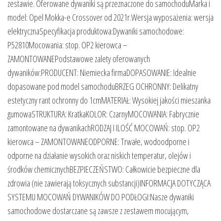
zestawie. Oferowane dywaniki są przeznaczone do samochoduMarka i
model: Opel Mokka-e Crossover od 2021r.Wersja wyposażenia: wersja
elektrycznaSpecyfikacja produktowa:Dywaniki samochodowe:
P52810Mocowania: stop. OP2 kierowca –
ZAMONTOWANEPodstawowe zalety oferowanych
dywaników:PRODUCENT: Niemiecka firmaDOPASOWANIE: Idealnie
dopasowane pod model samochoduBRZEG OCHRONNY: Delikatny
estetyczny rant ochronny do 1cmMATERIAŁ: Wysokiej jakości mieszanka
gumowaSTRUKTURA: KratkaKOLOR: CzarnyMOCOWANIA: Fabrycznie
zamontowane na dywanikachRODZAJ I ILOŚĆ MOCOWAŃ: stop. OP2
kierowca – ZAMONTOWANEODPORNE: Trwałe, wodoodporne i
odporne na działanie wysokich oraz niskich temperatur, olejów i
środków chemicznychBEZPIECZEŃSTWO: Całkowicie bezpieczne dla
zdrowia (nie zawierają toksycznych substancji)INFORMACJA DOTYCZĄCA
SYSTEMU MOCOWAŃ DYWANIKÓW DO PODŁOGI:Nasze dywaniki
samochodowe dostarczane są zawsze z zestawem mocującym,