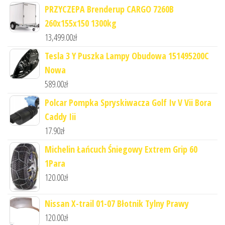
PRZYCZEPA Brenderup CARGO 7260B
260x155x150 1300kg
13,499.00
zł
Tesla 3 Y Puszka Lampy Obudowa 151495200C
Nowa
589.00
zł
Polcar Pompka Spryskiwacza Golf Iv V Vii Bora
Caddy Iii
17.90
zł
Michelin Łańcuch Śniegowy Extrem Grip 60
1Para
120.00
zł
Nissan X-trail 01-07 Błotnik Tylny Prawy
120.00
zł