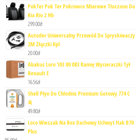
PokTer Pok Ter Pokrowce Miarowe Tłoczone Do
Kia Rio 2 Hb
299.00
zł
Autodor Uniwersalny Przewód Do Spryskiwaczy
2M Złączki Kpl
20.00
zł
Abakus Loro 103 00 083 Ramię Wycieraczki Tył
Renault E
16.56
zł
Shell Płyn Do Chłodnic Premium Gotowy 774 C
4L
49.80
zł
Loco Wieszak Na Box Dachowy Uchwyt Hak B70
Plus
86.00
zł