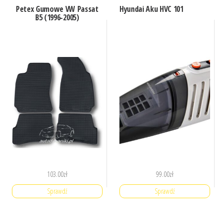
Petex Gumowe VW Passat
Hyundai Aku HVC 101
B5 (1996-2005)
103.00
zł
99.00
zł
Sprawdź
Sprawdź