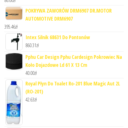
POKRYWA ZAWORÓW DRM6907 DR.MOTOR
AUTOMOTIVE DRM6907
395.46
zł
Intex Silnik 68631 Do Pontonów
860.31
zł
Pphu Car Design Pphu Cardesign Pokrowiec Na
Koło Dojazdowe Ld 61 X 13 Cm
40.00
zł
Royal Płyn Do Toalet Ro-201 Blue Magic Aut 2L
(RO-201)
42.63
zł