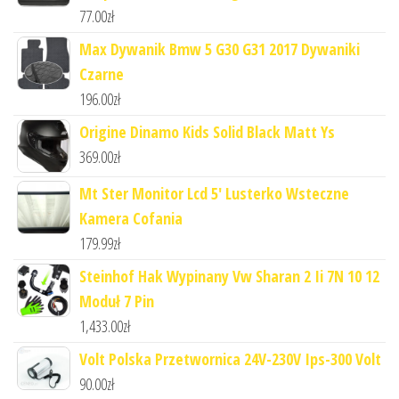
77.00
zł
Max Dywanik Bmw 5 G30 G31 2017 Dywaniki
Czarne
196.00
zł
Origine Dinamo Kids Solid Black Matt Ys
369.00
zł
Mt Ster Monitor Lcd 5' Lusterko Wsteczne
Kamera Cofania
179.99
zł
Steinhof Hak Wypinany Vw Sharan 2 Ii 7N 10 12
Moduł 7 Pin
1,433.00
zł
Volt Polska Przetwornica 24V-230V Ips-300 Volt
90.00
zł