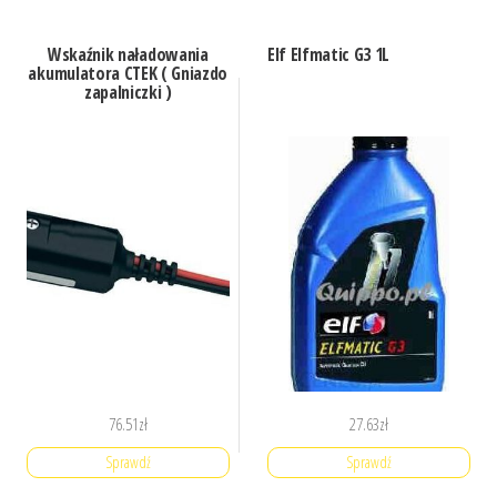
Wskaźnik naładowania
Elf Elfmatic G3 1L
akumulatora CTEK ( Gniazdo
zapalniczki )
76.51
zł
27.63
zł
Sprawdź
Sprawdź