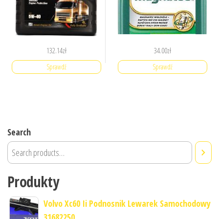
132.14
zł
34.00
zł
Sprawdź
Sprawdź
Search
Produkty
Volvo Xc60 Ii Podnosnik Lewarek Samochodowy
31682250