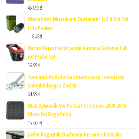
451.95
zł
Mannfilter Mitsubishi Outlander Ii 2 0 Did Tdi
Filtr Paliwa
118.48
zł
Retoo Rejestrator Jazdy Kamera Cofania Full
Hd Przód Tył
59.99
zł
Tomimet Końcówka Smarownicy Towotnicy
Samoblokująca Zacisk
64.99
zł
Max Dywanik Vw Passat Cc Coupe 2008 2016
Mata Do Bagażnika
157.00
zł
Jacky Bagażnik Dachowy Intruder Belki Na