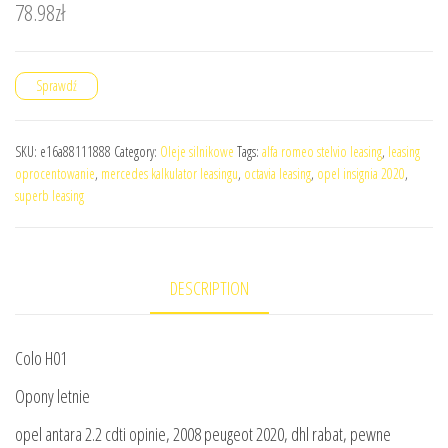
78.98
zł
Sprawdź
SKU:
e16a88111888
Category:
Oleje silnikowe
Tags:
alfa romeo stelvio leasing
,
leasing
oprocentowanie
,
mercedes kalkulator leasingu
,
octavia leasing
,
opel insignia 2020
,
superb leasing
DESCRIPTION
Colo H01
Opony letnie
opel antara 2.2 cdti opinie, 2008 peugeot 2020, dhl rabat, pewne