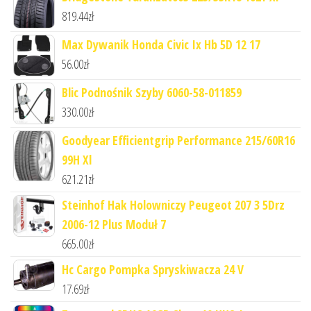
819.44
zł
Max Dywanik Honda Civic Ix Hb 5D 12 17
56.00
zł
Blic Podnośnik Szyby 6060-58-011859
330.00
zł
Goodyear Efficientgrip Performance 215/60R16
99H Xl
621.21
zł
Steinhof Hak Holowniczy Peugeot 207 3 5Drz
2006-12 Plus Moduł 7
665.00
zł
Hc Cargo Pompka Spryskiwacza 24 V
17.69
zł