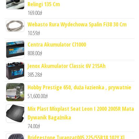
Relingi 135 Cm
169.00
zł
Webasto Rura Wydechowa Spalin Fi38 30 Cm
10.59
zł
Centra Akumulator Cl1000
808.00
zł
Jenox Akumulator Classic 6V 215Ah
385.28
zł
Hobby Prestige 650, duża łazienka , prywatnie
51,600.00
zł
Mix Plast Mixplast Seat Leon I 2000 2005R Mata
Dywanik Bagażnika
74.00
zł
Bridgestone Turanzat005 225/55R18 102Y Xl