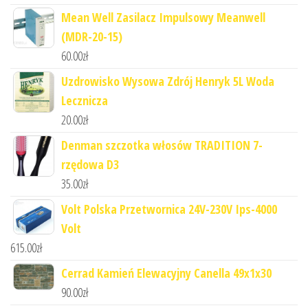
Mean Well Zasilacz Impulsowy Meanwell
(MDR-20-15)
60.00
zł
Uzdrowisko Wysowa Zdrój Henryk 5L Woda
Lecznicza
20.00
zł
Denman szczotka włosów TRADITION 7-
rzędowa D3
35.00
zł
Volt Polska Przetwornica 24V-230V Ips-4000
Volt
615.00
zł
Cerrad Kamień Elewacyjny Canella 49x1x30
90.00
zł