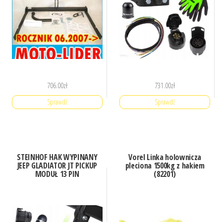
706.00
zł
731.00
zł
Sprawdź
Sprawdź
STEINHOF HAK WYPINANY
Vorel Linka holownicza
JEEP GLADIATOR JT PICKUP
pleciona 1500kg z hakiem
MODUŁ 13 PIN
(82201)