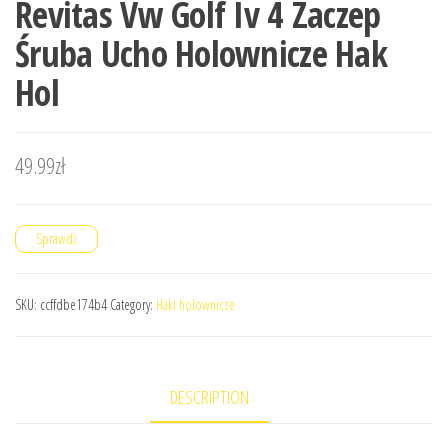
Revitas Vw Golf Iv 4 Zaczep
Śruba Ucho Holownicze Hak
Hol
49.99
zł
Sprawdź
SKU:
ccffdbe174b4
Category:
Haki holownicze
DESCRIPTION