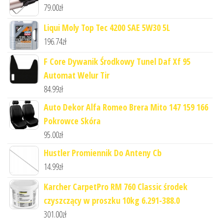
79.00
zł
Liqui Moly Top Tec 4200 SAE 5W30 5L
196.74
zł
F Core Dywanik Środkowy Tunel Daf Xf 95
Automat Welur Tir
84.99
zł
Auto Dekor Alfa Romeo Brera Mito 147 159 166
Pokrowce Skóra
95.00
zł
Hustler Promiennik Do Anteny Cb
14.99
zł
Karcher CarpetPro RM 760 Classic środek
czyszczący w proszku 10kg 6.291-388.0
301.00
zł