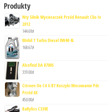
Produkty
Nty Silnik Wycieraczek Przód Renault Clio Iv
2012
144.69
zł
Mobil 1 Turbo Diesel 0W40 4L
168.67
zł
Alcofind DA 8700S
339.00
zł
Citroen Oe C4 Ii B7 Koszyki Mocowanie Pdc
Przód 6X
450.00
zł
BaByliss C338E