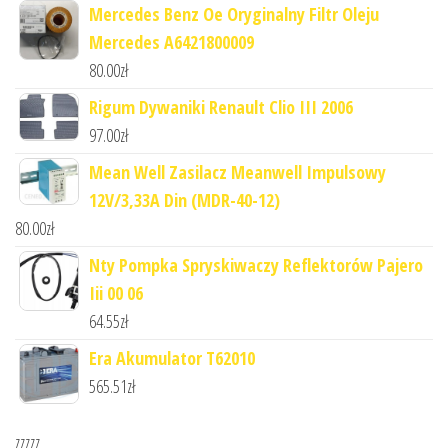
Mercedes Benz Oe Oryginalny Filtr Oleju
Mercedes A6421800009
80.00
zł
Rigum Dywaniki Renault Clio III 2006
97.00
zł
Mean Well Zasilacz Meanwell Impulsowy
12V/3,33A Din (MDR-40-12)
80.00
zł
Nty Pompka Spryskiwaczy Reflektorów Pajero
Iii 00 06
64.55
zł
Era Akumulator T62010
565.51
zł
zzzzz