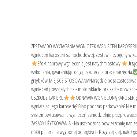
ZESTAW DO WYCIĄGANIA WGNIOTEK WGNIECEŃ KAROSERIIZ
wgnieceń karoserii samochodowej. Zestaw niezbędny w każd
Efekt naprawy wgniecenia jest natychmiastowy.
Urząd
wykonania, gwarantując długą i skuteczną pracę narzędzia.
grzybków,MIEJSCE STOSOWANIANarzędzie poza zastosowanie
wgnieceń powstałych na:- motocyklach- pralkach- drzwiach-
USZKODZI LAKIERU
ODNAWIA WGNIECONĄ KAROSERI
wgniatając jego karoserię? Błąd podczas parkowania? Nie m
systemowi usuwania wgnieceń samodzielnie przeprowadzisz
ZASADY UŻYTKOWANIA:- Na uszkodzoną powierzchnię nanieś 
nóżki pullera na wygodnej odległości.- Rozgrzej klej, nałóż 