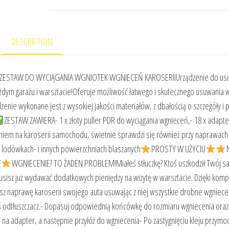
DESCRIPTION
ESTAW DO WYCIĄGANIA WGNIOTEK WGNIECEŃ KAROSERIIUrządzenie do us
ym garażu i warsztacie!Oferuje możliwość łatwego i skutecznego usuwania w
zenie wykonane jest z wysokiej jakości materiałów, z dbałością o szczegóły i 
ZESTAW ZAWIERA- 1 x złoty puller PDR do wyciągania wgnieceń,- 18 x adapt
m na karoserii samochodu, świetnie sprawdzi się również przy naprawach
 lodówkach- i innych powierzchniach blaszanych
PROSTY W UŻYCIU
Ę
WGNIECENIE? TO ŻADEN PROBLEM!Miałeś stłuczkę? Ktoś uszkodził Twój 
usisz już wydawać dodatkowych pieniędzy na wizytę w warsztacie. Dzięki kom
 naprawę karoserii swojego auta usuwając z niej wszystkie drobne wgniece
odtłuszczacz.- Dopasuj odpowiednią końcówkę do rozmiaru wgniecenia oraz
go na adapter, a następnie przyłóż do wgniecenia- Po zastygnięciu kleju przymoc