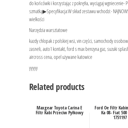
do końcówki i korzystając z pokrętła, wyciągaj wgniecenie- 
szmatką▶Specyfikacja:W skład zestawu wchodzi:- NAJNOWSZY
wielkości
Narzędzia warsztatowe
kazdy chlopak z polskiej wsi, vin części, samochody osobo
zasneli, auto1 kontakt, ford s max benzyna gaz, suzuki spla
aircross cena, opel używane katowice
yyyyy
Related products
Maxgear Toyota Carina E
Ford Oe Filtr Kab
Filtr Kabi Przeciw Pyłkowy
Ka 08- Fiat 50
1751197