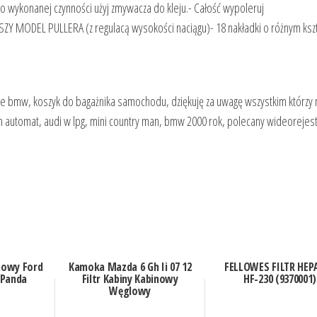
Po wykonanej czynności użyj zmywacza do kleju.- Całość wypoleruj
 MODEL PULLERA (z regulacą wysokości naciągu)- 18 nakładki o różnym kszta
we bmw, koszyk do bagażnika samochodu, dziękuję za uwagę wszystkim którzy 
sh automat, audi w lpg, mini country man, bmw 2000 rok, polecany wideorejest
inowy Ford
Kamoka Mazda 6 Gh Ii 07 12
FELLOWES FILTR HEP
0 Panda
Filtr Kabiny Kabinowy
HF-230 (9370001)
Węglowy