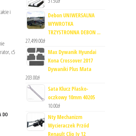
31.50
zł
łcie i
Debon UNIWERSALNA
WYWROTKA
TRZYSTRONNA DEBON ...
27,499.00
zł
nie
Max Dywanik Hyundai
rator, c5
Kona Crossover 2017
Dywaniki Plus Mata
203.00
zł
Sata Klucz Płasko-
oczkowy 10mm 40205
10.00
zł
A DO
Nty Mechanizm
Wycieraczek Przód
Renault Clio Iv 12