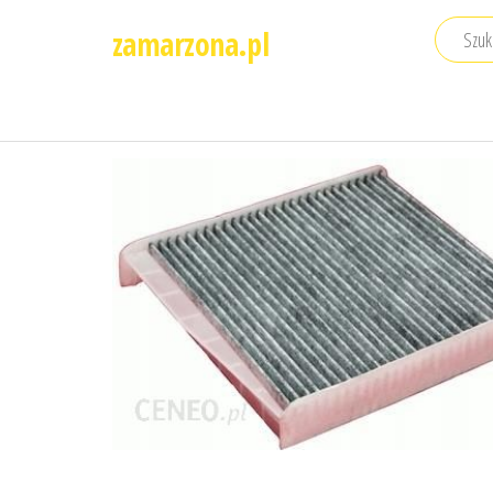
Przejdź
zamarzona.pl
do
treści