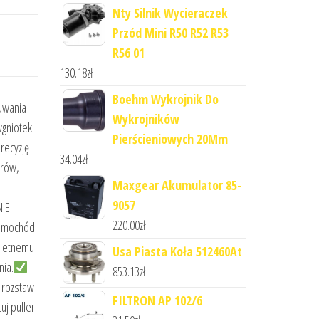
Nty Silnik Wycieraczek
Przód Mini R50 R52 R53
R56 01
130.18
zł
Boehm Wykrojnik Do
uwania
Wykrojników
gniotek.
Pierścieniowych 20Mm
precyzję
34.04
zł
erów,
Maxgear Akumulator 85-
9057
NIE
220.00
zł
samochód
pletnemu
Usa Piasta Koła 512460At
nia.
853.13
zł
 rozstaw
FILTRON AP 102/6
uj puller