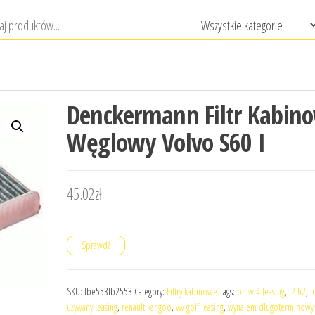
Denckermann Filtr Kabin
Węglowy Volvo S60 I
45.02
zł
Sprawdź
SKU:
fbe553fb2553
Category:
Filtry kabinowe
Tags:
bmw 4 leasing
,
l2 h2
,
m
używany leasing
,
renault kangoo
,
vw golf leasing
,
wynajem dlugoterminowy