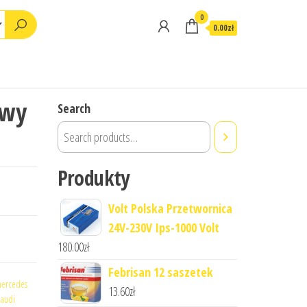
0
0.00zł
owy
Search
Produkty
Volt Polska Przetwornica
24V-230V Ips-1000 Volt
180.00
zł
Febrisan 12 saszetek
ercedes
13.60
zł
 audi