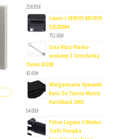
258.83
zł
Canon I-SENSYS MF3010
5252B004
752.00
zł
Sata Klucz Płasko-
oczkowy Z Grzechotką
15mm 43208
43.69
zł
Wielganizator Dywaniki
Basic Do Toyota Matrix
Hatchback 2002
54.00
zł
Polcar Laguna Ii Modus
Trafic Pompka