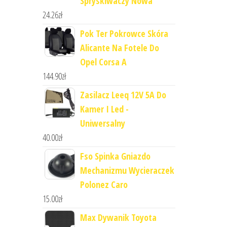
Spryskiwaczy Nowa
24.26
zł
Pok Ter Pokrowce Skóra
Alicante Na Fotele Do
Opel Corsa A
144.90
zł
Zasilacz Leeq 12V 5A Do
Kamer I Led -
Uniwersalny
40.00
zł
Fso Spinka Gniazdo
Mechanizmu Wycieraczek
Polonez Caro
15.00
zł
Max Dywanik Toyota