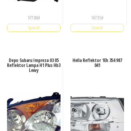
577.00
zł
167.51
zł
Sprawdź
Sprawdź
Depo Subaru Impreza 03 05
Hella Reflektor 1Eh 354 987
Reflektor Lampa H1 Plus Hb3
041
Lewy