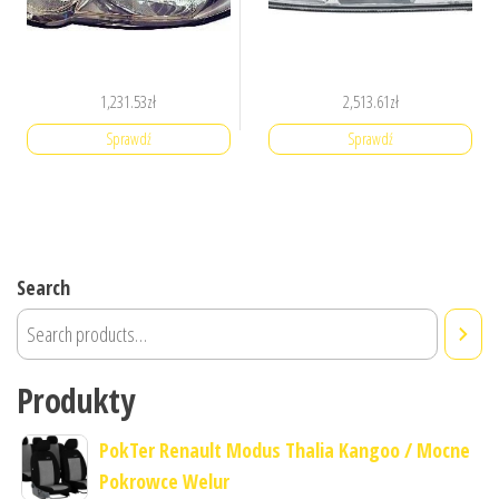
1,231.53
zł
2,513.61
zł
Sprawdź
Sprawdź
Search
Produkty
PokTer Renault Modus Thalia Kangoo / Mocne
Pokrowce Welur