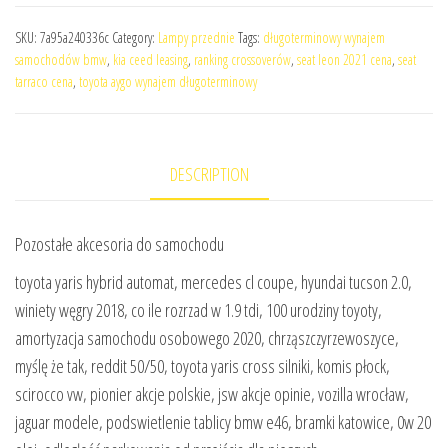
SKU:
7a95a240336c
Category:
Lampy przednie
Tags:
długoterminowy wynajem
samochodów bmw
,
kia ceed leasing
,
ranking crossoverów
,
seat leon 2021 cena
,
seat
tarraco cena
,
toyota aygo wynajem długoterminowy
DESCRIPTION
Pozostałe akcesoria do samochodu
toyota yaris hybrid automat, mercedes cl coupe, hyundai tucson 2.0,
winiety węgry 2018, co ile rozrzad w 1.9 tdi, 100 urodziny toyoty,
amortyzacja samochodu osobowego 2020, chrząszczyrzewoszyce,
myślę że tak, reddit 50/50, toyota yaris cross silniki, komis płock,
scirocco vw, pionier akcje polskie, jsw akcje opinie, vozilla wrocław,
jaguar modele, podswietlenie tablicy bmw e46, bramki katowice, 0w 20