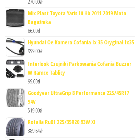
270.00
zł
Mix Plast Toyota Yaris Iii Hb 2011 2019 Mata
Bagażnika
86.00
zł
Hyundai Oe Kamera Cofania Ix 35 Oryginał Ix35
999.00
zł
Interlook Czujniki Parkowania Cofania Buzzer
W Ramce Tablicy
99.00
zł
Goodyear UltraGrip 8 Performance 225/45R17
94V
519.00
zł
Rotalla Ru01 225/35R20 93W Xl
389.64
zł