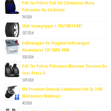
Pok Ter Pokter Pok Ter Zdrowotna Mata
Pokrowiec Na Siedzenia
94.00
zł
Ilink Snowgripper I 185/70R14 88T
387.85
zł
Volkswagen Oe Oryginał Volkswagen
Akumulator 12V 36Ah 300A
300.00
zł
Pok Ter Pokter Pokrowce Miarowe Tłoczone Do
Seat Ateca Fr
349.00
zł
Me Premium Gniazdo Ładowania Usb Qc 3 0A
Woltomierz Niebieski
40.00
zł