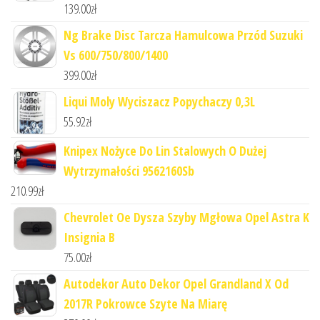
139.00
zł
Ng Brake Disc Tarcza Hamulcowa Przód Suzuki
Vs 600/750/800/1400
399.00
zł
Liqui Moly Wyciszacz Popychaczy 0,3L
55.92
zł
Knipex Nożyce Do Lin Stalowych O Dużej
Wytrzymałości 9562160Sb
210.99
zł
Chevrolet Oe Dysza Szyby Mgłowa Opel Astra K
Insignia B
75.00
zł
Autodekor Auto Dekor Opel Grandland X Od
2017R Pokrowce Szyte Na Miarę