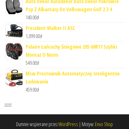
Auto Dekor Autodekor Auto Dekor Pokrowce
Psp Z Alkantary Do Volkswagen Golf 2 3 4
140.00
zł
President Walker II ASC
1,099.00
zł
Polaire Łańcuchy Śniegowe 205 60R17 Szybki
Montaż O Norm
549.00
zł
Msw Prostownik Automatyczny Inteligentne
Ładowanie
459.00
zł
zzzzz
Dumnie wspierane przez
WordPress
|
Motyw:
Envo Shop