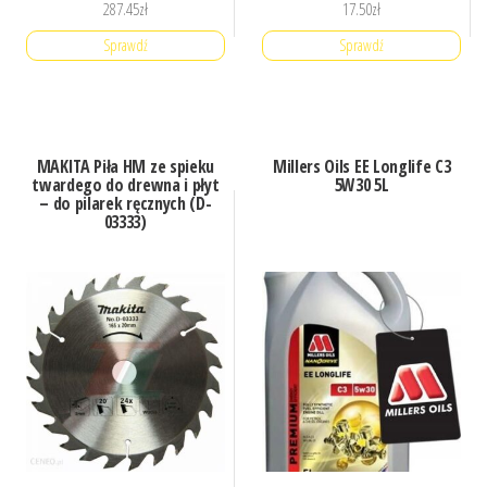
287.45
zł
17.50
zł
Sprawdź
Sprawdź
MAKITA Piła HM ze spieku
Millers Oils EE Longlife C3
twardego do drewna i płyt
5W30 5L
– do pilarek ręcznych (D-
03333)