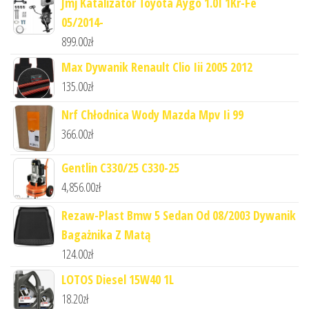
Jmj Katalizator Toyota Aygo 1.0I 1Kr-Fe
05/2014-
899.00
zł
Max Dywanik Renault Clio Iii 2005 2012
135.00
zł
Nrf Chłodnica Wody Mazda Mpv Ii 99
366.00
zł
Gentlin C330/25 C330-25
4,856.00
zł
Rezaw-Plast Bmw 5 Sedan Od 08/2003 Dywanik
Bagażnika Z Matą
124.00
zł
LOTOS Diesel 15W40 1L
18.20
zł