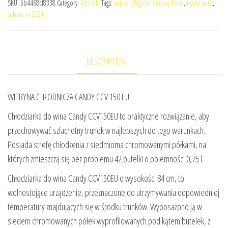
SKU:
5b4468cf8338
Category:
Ręczniki
Tags:
najem dlugoterminowy bmw
,
nowe auto
,
subaru xv 2021
DESCRIPTION
WITRYNA CHŁODNICZA CANDY CCV 150 EU
Chłodziarka do wina Candy CCV150EU to praktyczne rozwiązanie, aby
przechowywać szlachetny trunek w najlepszych do tego warunkach.
Posiada strefę chłodzenia z siedmioma chromowanymi półkami, na
których zmieszczą się bez problemu 42 butelki o pojemności 0,75 l.
Chłodziarka do wina Candy CCV150EU o wysokości 84 cm, to
wolnostojące urządzenie, przeznaczone do utrzymywania odpowiedniej
temperatury znajdujących się w środku trunków. Wyposażono ją w
siedem chromowanych półek wyprofilowanych pod kątem butelek, z