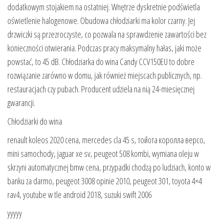
dodatkowym stojakiem na ostatniej. Wnętrze dyskretnie podświetla
oświetlenie halogenowe. Obudowa chłodziarki ma kolor czarny. Jej
drzwiczki są przezroczyste, co pozwala na sprawdzenie zawartości bez
konieczności otwierania. Podczas pracy maksymalny hałas, jaki może
powstać, to 45 dB. Chłodziarka do wina Candy CCV150EU to dobre
rozwiązanie zarówno w domu, jak również miejscach publicznych, np.
restauracjach czy pubach. Producent udziela na nią 24-miesięcznej
gwarancji.
Chłodziarki do wina
renault koleos 2020 cena, mercedes cla 45 s, тойота королла версо,
mini samochody, jaguar xe sv, peugeot 508 kombi, wymiana oleju w
skrzyni automatycznej bmw cena, przypadki chodzą po ludziach, konto w
banku za darmo, peugeot 3008 opinie 2010, peugeot 301, toyota 4×4
rav4, youtube w tle android 2018, suzuki swift 2006
yyyyy