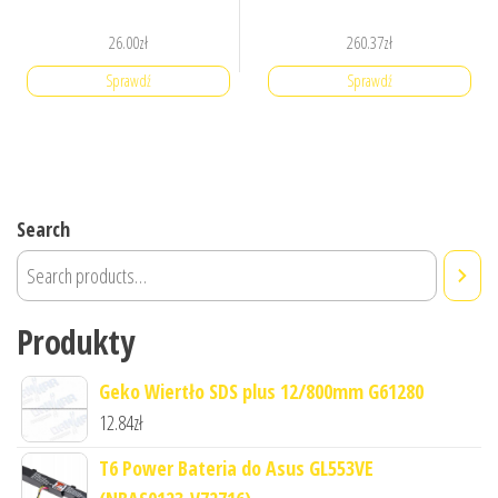
26.00
zł
260.37
zł
Sprawdź
Sprawdź
Search
Produkty
Geko Wiertło SDS plus 12/800mm G61280
12.84
zł
T6 Power Bateria do Asus GL553VE