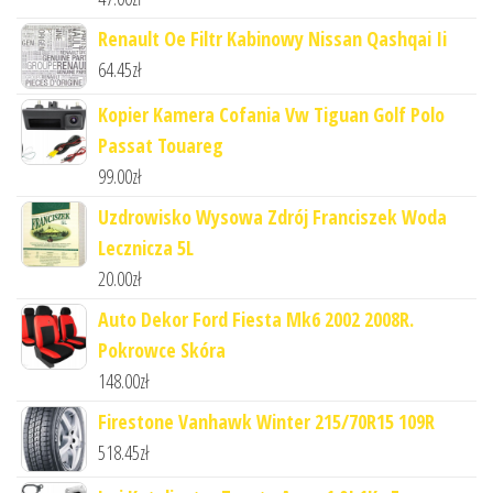
Renault Oe Filtr Kabinowy Nissan Qashqai Ii
64.45
zł
Kopier Kamera Cofania Vw Tiguan Golf Polo
Passat Touareg
99.00
zł
Uzdrowisko Wysowa Zdrój Franciszek Woda
Lecznicza 5L
20.00
zł
Auto Dekor Ford Fiesta Mk6 2002 2008R.
Pokrowce Skóra
148.00
zł
Firestone Vanhawk Winter 215/70R15 109R
518.45
zł