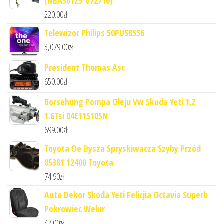
(NBAS0123_V72716)
220.00
zł
Telewizor Philips 50PUS8556
3,079.00
zł
President Thomas Asc
650.00
zł
Borsehung Pompa Oleju Vw Skoda Yeti 1.2
1.6Tsi 04E115105N
699.00
zł
Toyota Oe Dysza Spryskiwacza Szyby Przód
85381 12400 Toyota
74.90
zł
Auto Dekor Skoda Yeti Felicjia Octavia Superb
Pokrowiec Welur
47.00
zł