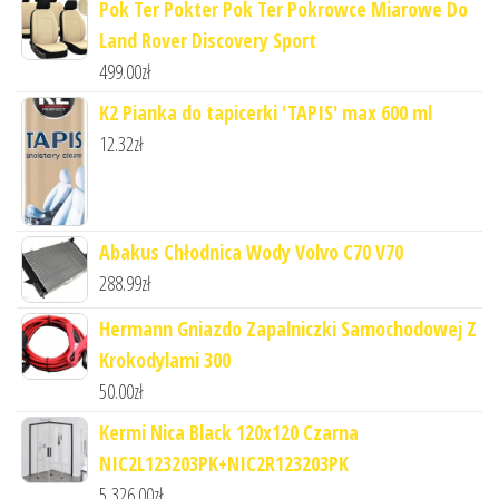
Pok Ter Pokter Pok Ter Pokrowce Miarowe Do
Land Rover Discovery Sport
499.00
zł
K2 Pianka do tapicerki 'TAPIS' max 600 ml
12.32
zł
Abakus Chłodnica Wody Volvo C70 V70
288.99
zł
Hermann Gniazdo Zapalniczki Samochodowej Z
Krokodylami 300
50.00
zł
Kermi Nica Black 120x120 Czarna
NIC2L123203PK+NIC2R123203PK
5,326.00
zł