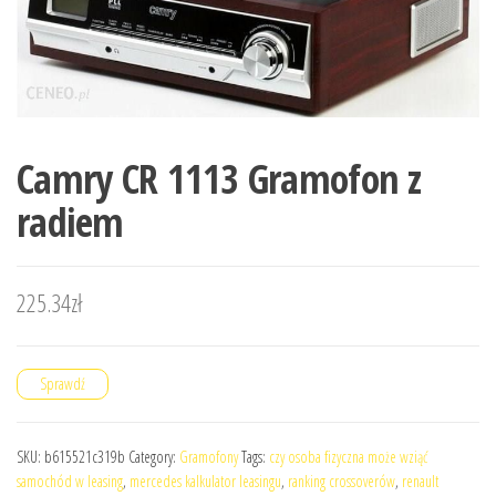
Camry CR 1113 Gramofon z
radiem
225.34
zł
Sprawdź
SKU:
b615521c319b
Category:
Gramofony
Tags:
czy osoba fizyczna może wziąć
samochód w leasing
,
mercedes kalkulator leasingu
,
ranking crossoverów
,
renault