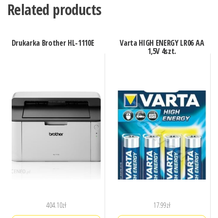
Related products
Drukarka Brother HL-1110E
Varta HIGH ENERGY LR06 AA
1,5V 4szt.
404.10
zł
17.99
zł