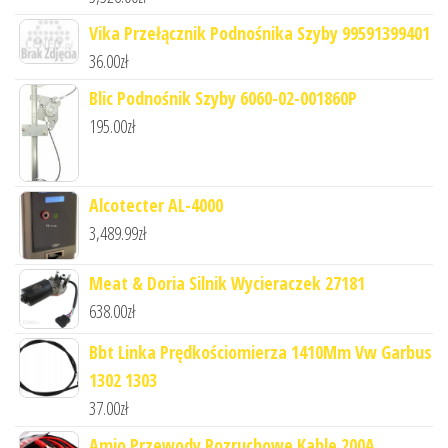
Vika Przełącznik Podnośnika Szyby 99591399401
36.00
zł
Blic Podnośnik Szyby 6060-02-001860P
195.00
zł
Alcotecter AL-4000
3,489.99
zł
Meat & Doria Silnik Wycieraczek 27181
638.00
zł
Bbt Linka Prędkościomierza 1410Mm Vw Garbus
1302 1303
37.00
zł
Amio Przewody Rozruchowe Kable 200A