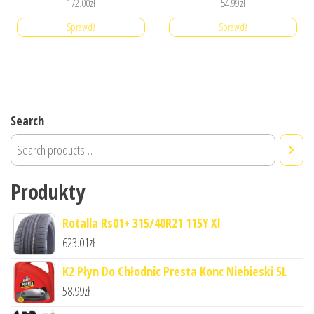
172.00
zł
54.99
zł
Sprawdź
Sprawdź
Search
Produkty
Rotalla Rs01+ 315/40R21 115Y Xl
623.01
zł
K2 Płyn Do Chłodnic Presta Konc Niebieski 5L
58.99
zł