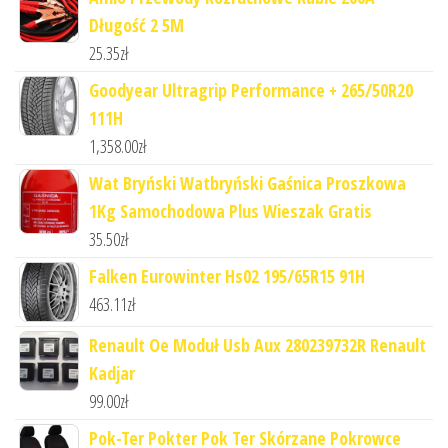
Długość 2 5M
25.35
zł
Goodyear Ultragrip Performance + 265/50R20
111H
1,358.00
zł
Wat Bryński Watbryński Gaśnica Proszkowa
1Kg Samochodowa Plus Wieszak Gratis
35.50
zł
Falken Eurowinter Hs02 195/65R15 91H
463.11
zł
Renault Oe Moduł Usb Aux 280239732R Renault
Kadjar
99.00
zł
Pok-Ter Pokter Pok Ter Skórzane Pokrowce