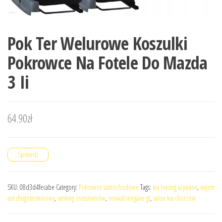
Pok Ter Welurowe Koszulki
Pokrowce Na Fotele Do Mazda
3 Ii
64.90
zł
Sprawdź
SKU:
08d3d4fecabe
Category:
Pokrowce samochodowe
Tags:
kia leasing używane
,
najem
aut długoterminowy
,
ranking crossoverów
,
renault megane gt
,
salon kia chorzów