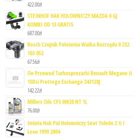
422.00
zł
STEINHOF HAK HOLOWNICZY MAZDA 6 GJ
KOMBI OD 13 GRATIS
687.00
zł
Bosch Czujnik Położenia Wałka Rozrządu 0 232
103 052
67.56
zł
Oe Przewod Turbosprezarki Renault Megane Ii
15Dci Prottego Exchange 243128J
142.22
zł
Millers Oils CFS 0W20 NT 1L
76.00
zł
Imioła Hak Pol Holowniczy Seat Toledo 2 Ii I
Leon 1999 2004