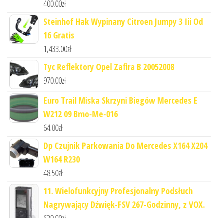
400.00
zł
Steinhof Hak Wypinany Citroen Jumpy 3 Iii Od
16 Gratis
1,433.00
zł
Tyc Reflektory Opel Zafira B 20052008
970.00
zł
Euro Trail Miska Skrzyni Biegów Mercedes E
W212 09 Bmo-Me-016
64.00
zł
Dp Czujnik Parkowania Do Mercedes X164 X204
W164 R230
48.50
zł
11. Wielofunkcyjny Profesjonalny Podsłuch
Nagrywający Dźwięk-FSV 267-Godzinny, z VOX.