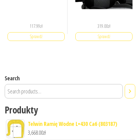
117.99
zł
319.00
zł
Sprawdź
Sprawdź
Search
Produkty
Telwin Ramię Wodne L=430 Ca6 (803187)
3,668.00
zł