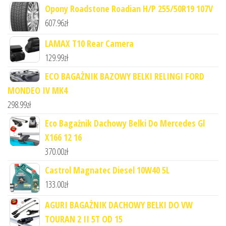
Opony Roadstone Roadian H/P 255/50R19 107V
607.96
zł
LAMAX T10 Rear Camera
129.99
zł
ECO BAGAŻNIK BAZOWY BELKI RELINGI FORD
MONDEO IV MK4
298.99
zł
Eco Bagażnik Dachowy Belki Do Mercedes Gl
X166 12 16
370.00
zł
Castrol Magnatec Diesel 10W40 5L
133.00
zł
AGURI BAGAŻNIK DACHOWY BELKI DO VW
TOURAN 2 II 5T OD 15