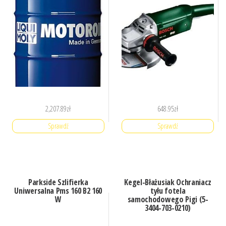
2,207.89
zł
648.95
zł
Sprawdź
Sprawdź
Parkside Szlifierka
Kegel-Błażusiak Ochraniacz
Uniwersalna Pms 160 B2 160
tyłu fotela
W
samochodowego Pigi (5-
3404-703-0210)