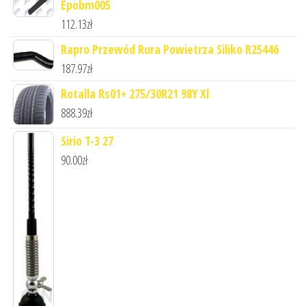
Epobm005
112.13
zł
Rapro Przewód Rura Powietrza Siliko R25446
187.97
zł
Rotalla Rs01+ 275/30R21 98Y Xl
888.39
zł
Sirio T-3 27
90.00
zł