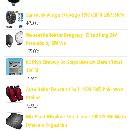
Łańcuchy Veriga Stop&go 195/75R14 205/55R16
445.00
zł
Wesem Reflektor Drogowy H3 Led Ring 24V
Przewód 0,15M We
135.00
zł
K2 Płyn Zimowy Do Spryskiwaczy Claren Total
40C 5L
19.99
zł
Auto Dekor Renault Clio Ii 1998 2005 Pokrowce
Proline
73.99
zł
Mix Plast Mixplast Seat Leon I 2000 2005R Mata
Dywanik Bagażnika