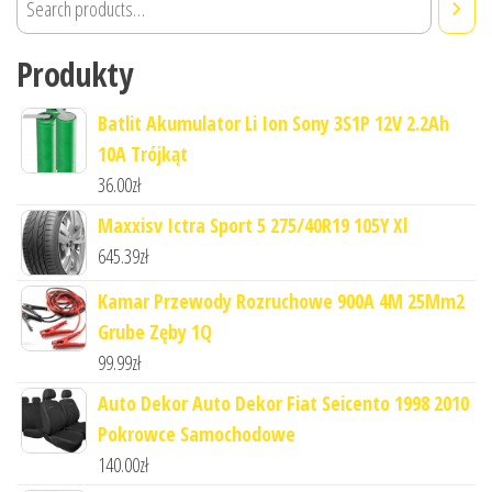
Produkty
Batlit Akumulator Li Ion Sony 3S1P 12V 2.2Ah
10A Trójkąt
36.00
zł
Maxxisv Ictra Sport 5 275/40R19 105Y Xl
645.39
zł
Kamar Przewody Rozruchowe 900A 4M 25Mm2
Grube Zęby 1Q
99.99
zł
Auto Dekor Auto Dekor Fiat Seicento 1998 2010
Pokrowce Samochodowe
140.00
zł