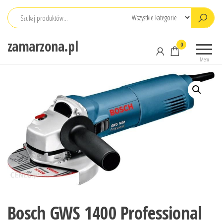
Przejdź
do
treści
zamarzona.pl
0
Menu
Bosch GWS 1400 Professional