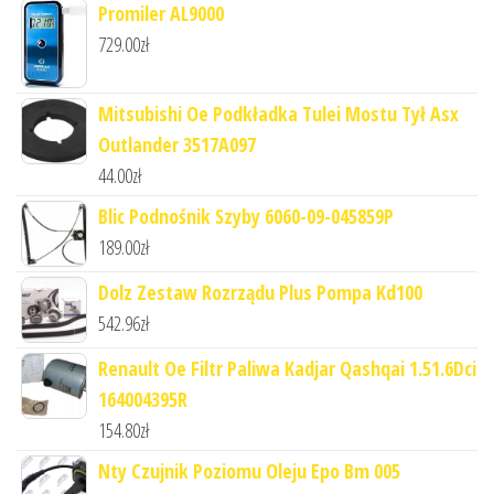
Promiler AL9000
729.00
zł
Mitsubishi Oe Podkładka Tulei Mostu Tył Asx
Outlander 3517A097
44.00
zł
Blic Podnośnik Szyby 6060-09-045859P
189.00
zł
Dolz Zestaw Rozrządu Plus Pompa Kd100
542.96
zł
Renault Oe Filtr Paliwa Kadjar Qashqai 1.51.6Dci
164004395R
154.80
zł
Nty Czujnik Poziomu Oleju Epo Bm 005