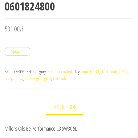
0601824800
501.00
zł
Sprawdź
SKU:
cc36095ff56b
Category:
Szlifierki i polerki
Tags:
hiundai i30
,
skoda kodiak 2017
,
suv sportowy
,
volkswagen tiguan
,
xc40 volvo
DESCRIPTION
Millers Oils Ee Performance C3 5W30 5L