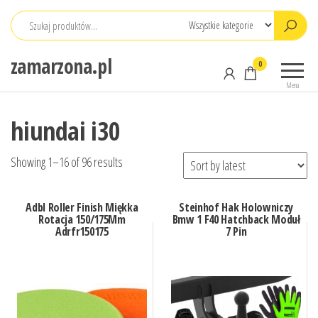
Przejdź
do
treści
zamarzona.pl
0
Menu
hiundai i30
Showing 1–16 of 96 results
Adbl Roller Finish Miękka
Steinhof Hak Holowniczy
Rotacja 150/175Mm
Bmw 1 F40 Hatchback Moduł
Adrfr150175
7 Pin