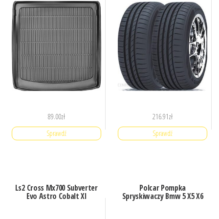
89.00
zł
216.91
zł
Sprawdź
Sprawdź
Ls2 Cross Mx700 Subverter
Polcar Pompka
Evo Astro Cobalt Xl
Spryskiwaczy Bmw 5 X5 X6