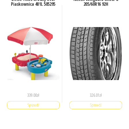
Piaskownica 401L 505295
205/60R16 92H
339.00
zł
326.01
zł
Sprawdź
Sprawdź