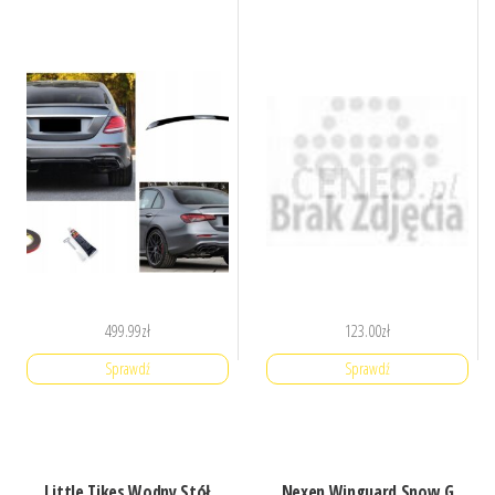
499.99
zł
123.00
zł
Sprawdź
Sprawdź
Little Tikes Wodny Stół
Nexen Winguard Snow G