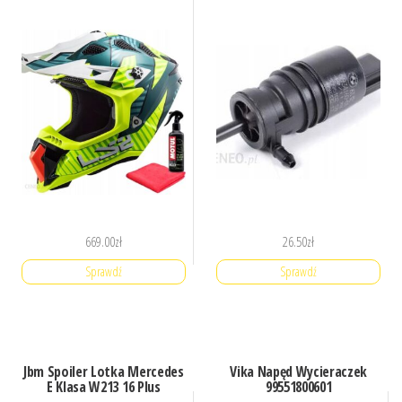
669.00
zł
26.50
zł
Sprawdź
Sprawdź
Jbm Spoiler Lotka Mercedes
Vika Napęd Wycieraczek
E Klasa W213 16 Plus
99551800601