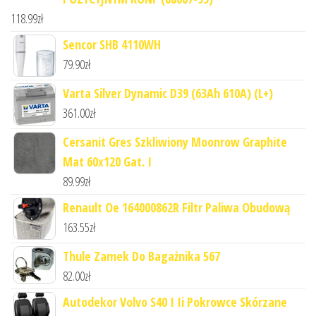
118.99
zł
Sencor SHB 4110WH
79.90
zł
Varta Silver Dynamic D39 (63Ah 610A) (L+)
361.00
zł
Cersanit Gres Szkliwiony Moonrow Graphite
Mat 60x120 Gat. I
89.99
zł
Renault Oe 164000862R Filtr Paliwa Obudową
163.55
zł
Thule Zamek Do Bagażnika 567
82.00
zł
Autodekor Volvo S40 I Ii Pokrowce Skórzane