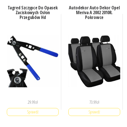
Tagred Szczypce Do Opasek
Autodekor Auto Dekor Opel
Zaciskowych Osłon
Meriva A 2002 2010R.
Przegubów Hd
Pokrowce
29.99
zł
73.99
zł
Sprawdź
Sprawdź