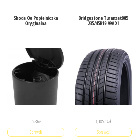
Skoda Oe Popielniczka
Bridgestone Turanzat005
Oryginalna
235/45R19 99V Xl
55.36
zł
1,185.14
zł
Sprawdź
Sprawdź