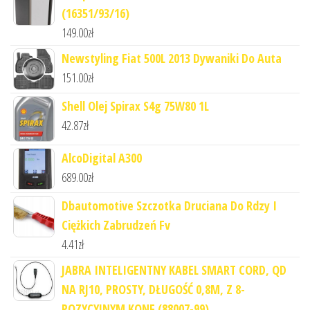
(16351/93/16)
149.00
zł
Newstyling Fiat 500L 2013 Dywaniki Do Auta
151.00
zł
Shell Olej Spirax S4g 75W80 1L
42.87
zł
AlcoDigital A300
689.00
zł
Dbautomotive Szczotka Druciana Do Rdzy I
Ciężkich Zabrudzeń Fv
4.41
zł
JABRA INTELIGENTNY KABEL SMART CORD, QD
NA RJ10, PROSTY, DŁUGOŚĆ 0,8M, Z 8-
POZYCYJNYM KONF (88007-99)