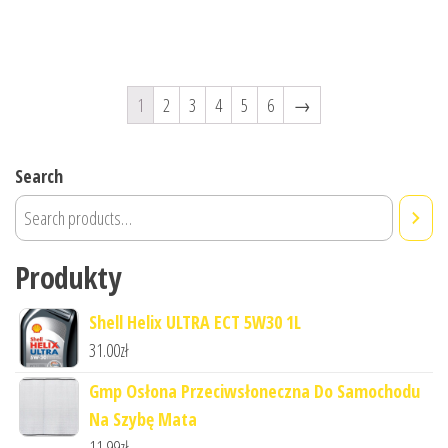
1
2
3
4
5
6
→
Search
Produkty
Shell Helix ULTRA ECT 5W30 1L
31.00
zł
Gmp Osłona Przeciwsłoneczna Do Samochodu
Na Szybę Mata
11.99
zł