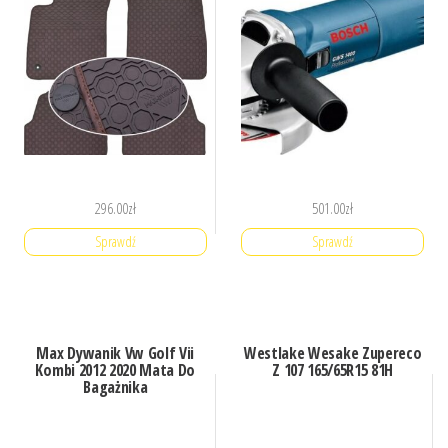
296.00
zł
501.00
zł
Sprawdź
Sprawdź
Max Dywanik Vw Golf Vii
Westlake Wesake Zupereco
Kombi 2012 2020 Mata Do
Z 107 165/65R15 81H
Bagażnika