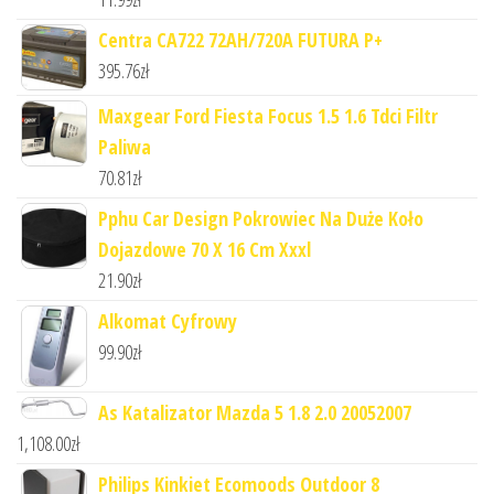
Centra CA722 72AH/720A FUTURA P+
395.76
zł
Maxgear Ford Fiesta Focus 1.5 1.6 Tdci Filtr
Paliwa
70.81
zł
Pphu Car Design Pokrowiec Na Duże Koło
Dojazdowe 70 X 16 Cm Xxxl
21.90
zł
Alkomat Cyfrowy
99.90
zł
As Katalizator Mazda 5 1.8 2.0 20052007
1,108.00
zł
Philips Kinkiet Ecomoods Outdoor 8