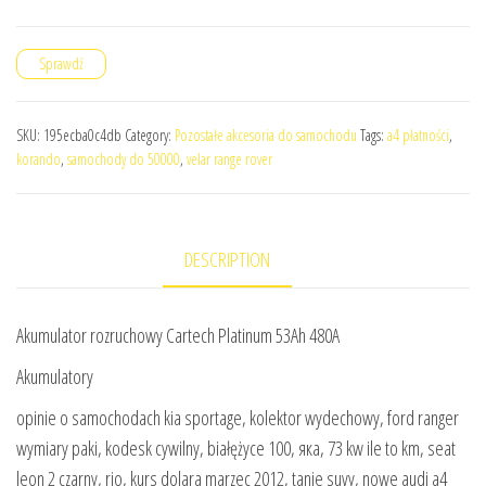
Sprawdź
SKU:
195ecba0c4db
Category:
Pozostałe akcesoria do samochodu
Tags:
a4 płatności
,
korando
,
samochody do 50000
,
velar range rover
DESCRIPTION
Akumulator rozruchowy Cartech Platinum 53Ah 480A
Akumulatory
opinie o samochodach kia sportage, kolektor wydechowy, ford ranger
wymiary paki, kodesk cywilny, białężyce 100, яка, 73 kw ile to km, seat
leon 2 czarny, rio, kurs dolara marzec 2012, tanie suvy, nowe audi a4