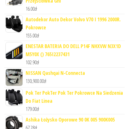
Przejsciówka Gni
16.00
zł
Autodekor Auto Dekor Volvo V70 I 1996 2000R.
Pokrowce
155.00
zł
ENESTAR BATERIA DO DELL P14F NHXVW N3X1D
M5Y0X () 765I2237431
102.90
zł
NISSAN Qashqai N-Connecta
130,900.00
zł
Pok Ter PokTer Pok Ter Pokrowce Na Siedzenia
Do Fiat Linea
179.00
zł
Ashika Łożysko Oporowe 90 0K 005 900K005
67.28
zł