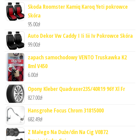
Skoda Roomster Kamiq Karoq Yeti pokrowce
Skóra
95.00
zł
Auto Dekor Vw Caddy I Ii Iii Iv Pokrowce Skóra
99.00
zł
zapach samochodowy VENTO Truskawka K2
8ml V450
6.00
zł
Opony Kleber Quadraxer235/40R19 96Y Xl Fr
827.00
zł
Hansgrohe Focus Chrom 31815000
682.49
zł
Z Małego Na Duże/din Na Cig V0B72