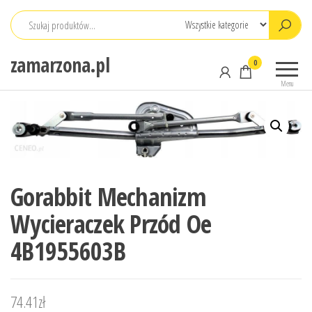
Przejdź
do
treści
zamarzona.pl
0
Menu
Gorabbit Mechanizm
Wycieraczek Przód Oe
4B1955603B
74.41
zł