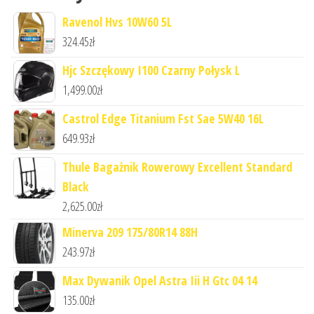
Ravenol Hvs 10W60 5L
324.45
zł
Hjc Szczękowy I100 Czarny Połysk L
1,499.00
zł
Castrol Edge Titanium Fst Sae 5W40 16L
649.93
zł
Thule Bagażnik Rowerowy Excellent Standard
Black
2,625.00
zł
Minerva 209 175/80R14 88H
243.97
zł
Max Dywanik Opel Astra Iii H Gtc 04 14
135.00
zł