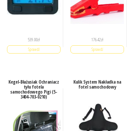
539.00
zł
176.42
zł
Sprawdź
Sprawdź
Kegel-Błażusiak Ochraniacz
Kulik System Nakładka na
tyłu fotela
fotel samochodowy
samochodowego Pigi (5-
3404-703-0210)