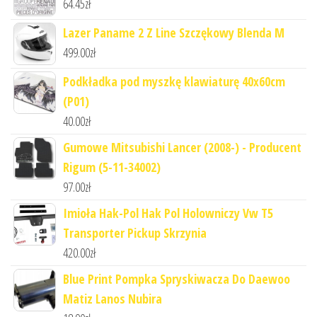
64.45
zł
Lazer Paname 2 Z Line Szczękowy Blenda M
499.00
zł
Podkładka pod myszkę klawiaturę 40x60cm
(P01)
40.00
zł
Gumowe Mitsubishi Lancer (2008-) - Producent
Rigum (5-11-34002)
97.00
zł
Imioła Hak-Pol Hak Pol Holowniczy Vw T5
Transporter Pickup Skrzynia
420.00
zł
Blue Print Pompka Spryskiwacza Do Daewoo
Matiz Lanos Nubira