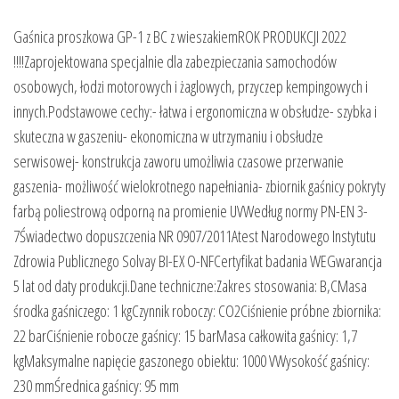
Gaśnica proszkowa GP-1 z BC z wieszakiemROK PRODUKCJI 2022
!!!!Zaprojektowana specjalnie dla zabezpieczania samochodów
osobowych, łodzi motorowych i żaglowych, przyczep kempingowych i
innych.Podstawowe cechy:- łatwa i ergonomiczna w obsłudze- szybka i
skuteczna w gaszeniu- ekonomiczna w utrzymaniu i obsłudze
serwisowej- konstrukcja zaworu umożliwia czasowe przerwanie
gaszenia- możliwość wielokrotnego napełniania- zbiornik gaśnicy pokryty
farbą poliestrową odporną na promienie UVWedług normy PN-EN 3-
7Świadectwo dopuszczenia NR 0907/2011Atest Narodowego Instytutu
Zdrowia Publicznego Solvay BI-EX O-NFCertyfikat badania WEGwarancja
5 lat od daty produkcji.Dane techniczne:Zakres stosowania: B,CMasa
środka gaśniczego: 1 kgCzynnik roboczy: CO2Ciśnienie próbne zbiornika:
22 barCiśnienie robocze gaśnicy: 15 barMasa całkowita gaśnicy: 1,7
kgMaksymalne napięcie gaszonego obiektu: 1000 VWysokość gaśnicy:
230 mmŚrednica gaśnicy: 95 mm