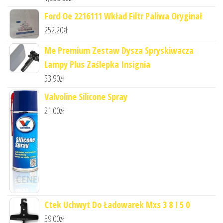
Ford Oe 2216111 Wkład Filtr Paliwa Oryginał
252.20
zł
Me Premium Zestaw Dysza Spryskiwacza
Lampy Plus Zaślepka Insignia
53.90
zł
Valvoline Silicone Spray
21.00
zł
Ctek Uchwyt Do Ładowarek Mxs 3 8 I 5 0
59.00
zł