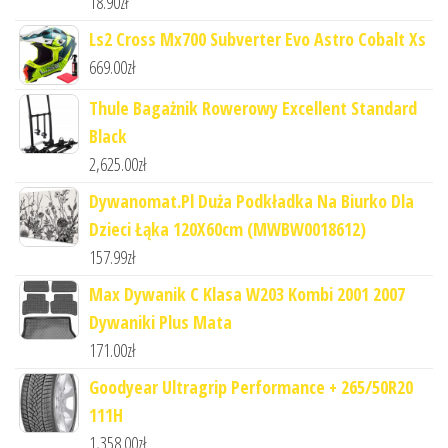
18.90
zł
Ls2 Cross Mx700 Subverter Evo Astro Cobalt Xs
669.00
zł
Thule Bagażnik Rowerowy Excellent Standard
Black
2,625.00
zł
Dywanomat.Pl Duża Podkładka Na Biurko Dla
Dzieci Łąka 120X60cm (MWBW0018612)
157.99
zł
Max Dywanik C Klasa W203 Kombi 2001 2007
Dywaniki Plus Mata
171.00
zł
Goodyear Ultragrip Performance + 265/50R20
111H
1,358.00
zł