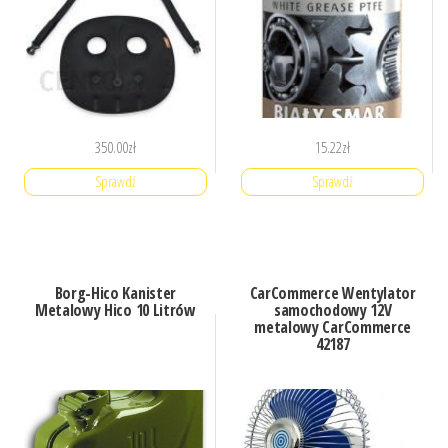
350.00
zł
15.22
zł
Sprawdź
Sprawdź
Borg-Hico Kanister
CarCommerce Wentylator
Metalowy Hico 10 Litrów
samochodowy 12V
metalowy CarCommerce
42187