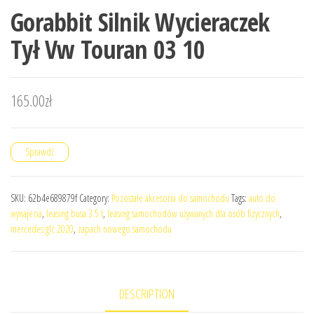
Gorabbit Silnik Wycieraczek
Tył Vw Touran 03 10
165.00
zł
Sprawdź
SKU:
62b4e689879f
Category:
Pozostałe akcesoria do samochodu
Tags:
auto do
wynajecia
,
leasing busa 3.5 t
,
leasing samochodów używanych dla osób fizycznych
,
mercedes glc 2020
,
zapach nowego samochodu
DESCRIPTION