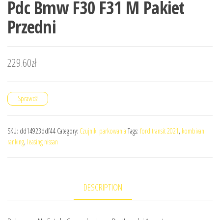
Pdc Bmw F30 F31 M Pakiet
Przedni
229.60
zł
Sprawdź
SKU:
dd14923ddf44
Category:
Czujniki parkowania
Tags:
ford transit 2021
,
kombivan
ranking
,
leasing nissan
DESCRIPTION