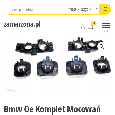
Przejdź
do
treści
zamarzona.pl
0
Menu
Bmw Oe Komplet Mocowań