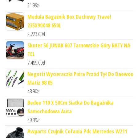
21.99
zł
Modula Bagażnik Box Dachowy Travel
235X90X48 650L
2,223.00
zł
Skuter 50 JUNAK 607 Tarnowskie Góry RATY NA
TEL
7,499.00
zł
Negotti Wycieraczki Pióra Przód Tył Do Daewoo
Matiz 98 05
48.90
zł
Bedee 110 X 50Cm Siatka Do Bagażnika
Samochodowa Auta
49.99
zł
Awparts Czujnik Cofania Pdc Mercedes W211