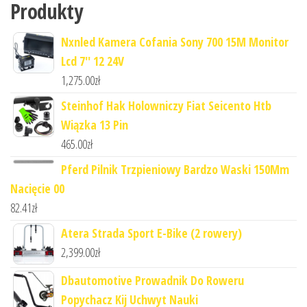
Produkty
Nxnled Kamera Cofania Sony 700 15M Monitor
Lcd 7'' 12 24V
1,275.00
zł
Steinhof Hak Holowniczy Fiat Seicento Htb
Wiązka 13 Pin
465.00
zł
Pferd Pilnik Trzpieniowy Bardzo Waski 150Mm
Nacięcie 00
82.41
zł
Atera Strada Sport E-Bike (2 rowery)
2,399.00
zł
Dbautomotive Prowadnik Do Roweru
Popychacz Kij Uchwyt Nauki