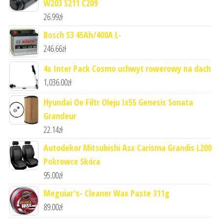
W203 S211 C209
26.99
zł
Bosch S3 45Ah/400A L-
246.66
zł
4x Inter Pack Cosmo uchwyt rowerowy na dach
1,036.00
zł
Hyundai Oe Filtr Oleju Ix55 Genesis Sonata
Grandeur
22.14
zł
Autodekor Mitsubishi Asx Carisma Grandis L200
Pokrowce Skóra
95.00
zł
Meguiar's- Cleaner Wax Paste 311g
89.00
zł