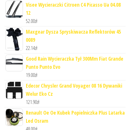
Visee Wycieraczki Citroen C4 Picasso Ua 04.08
12
52.00
zł
Maxgear Dysza Spryskiwacza Reflektorów 45
0089
22.14
zł
Good Rain Wycieraczka Tył 300Mm Fiat Grande
Punto Punto Evo
19.00
zł
Edecor Chrysler Grand Voyager 08 16 Dywaniki
Welur Eko Cz
121.90
zł
Renault Oe Oe Kubek Popielniczka Plus Latarka
Led Osram
48.00
zł