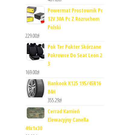
Powermat Prostownik Pc
12V 30A Pc Z Rozruchem
Polski
229.00
zł
Pok Ter Pokter Skórzane
Pokrowce Do Seat Leon 2
3
169.00
zł
Hankook K125 195/45R16
84H
355.29
zł
Cerrad Kamień
Elewacyjny Canella
49x1x30