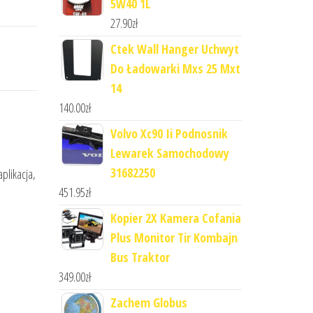
5W40 1L
27.90
zł
Ctek Wall Hanger Uchwyt
Do Ładowarki Mxs 25 Mxt
14
140.00
zł
Volvo Xc90 Ii Podnosnik
Lewarek Samochodowy
31682250
aplikacja,
451.95
zł
Kopier 2X Kamera Cofania
Plus Monitor Tir Kombajn
Bus Traktor
349.00
zł
Zachem Globus