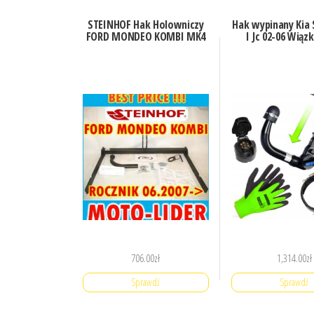
STEINHOF Hak Holowniczy
Hak wypinany Kia 
FORD MONDEO KOMBI MK4
I Jc 02-06 Wiązk
706.00
zł
1,314.00
zł
Sprawdź
Sprawdź