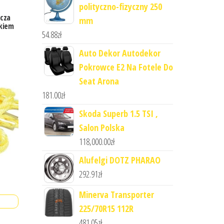
polityczno-fizyczny 250
icza
mm
akiem
54.88
zł
Auto Dekor Autodekor
Pokrowce E2 Na Fotele Do
Seat Arona
181.00
zł
Skoda Superb 1.5 TSI ,
Salon Polska
118,000.00
zł
Alufelgi DOTZ PHARAO
292.91
zł
Minerva Transporter
225/70R15 112R
481.05
zł