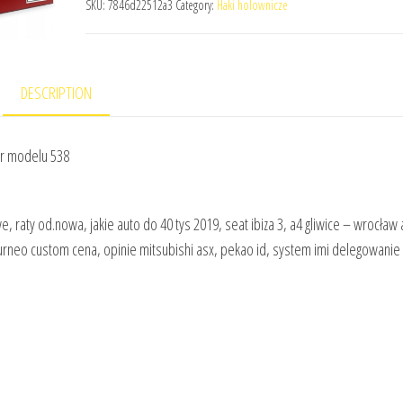
SKU:
7846d22512a3
Category:
Haki holownicze
DESCRIPTION
er modelu 538
e, raty od.nowa, jakie auto do 40 tys 2019, seat ibiza 3, a4 gliwice – wrocław 
tourneo custom cena, opinie mitsubishi asx, pekao id, system imi delegowanie