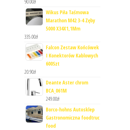
90.00
zł
Wikus Piła Taśmowa
Marathon M42 3-4 Zęby
5000 X34X1,1Mm
335.00
zł
Falcon Zestaw Końcówek
I Konektorów Kablowych
600Szt
20.90
zł
Deante Aster chrom
BCA_061M
249.00
zł
Borco-hohns Autosklep
Gastronomiczna foodtruc
food