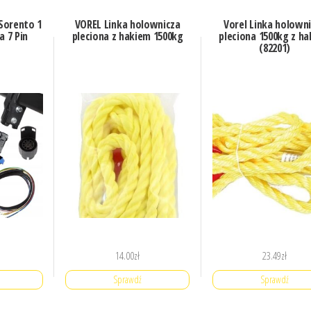
Sorento 1
VOREL Linka holownicza
Vorel Linka holown
a 7 Pin
pleciona z hakiem 1500kg
pleciona 1500kg z h
(82201)
14.00
zł
23.49
zł
Sprawdź
Sprawdź