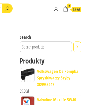
0
0.00zł
Search
Produkty
Volkswagen Oe Pompka
Spryskiwaczy Szyby
8K9955647
69.00
zł
Valvoline Maxlife 5W40