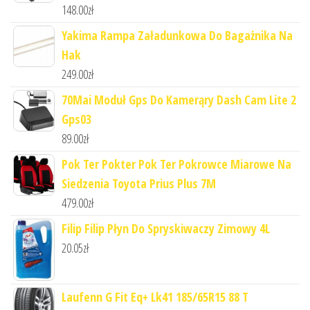
148.00
zł
Yakima Rampa Załadunkowa Do Bagażnika Na
Hak
249.00
zł
70Mai Moduł Gps Do Kamerąry Dash Cam Lite 2
Gps03
89.00
zł
Pok Ter Pokter Pok Ter Pokrowce Miarowe Na
Siedzenia Toyota Prius Plus 7M
479.00
zł
Filip Filip Płyn Do Spryskiwaczy Zimowy 4L
20.05
zł
Laufenn G Fit Eq+ Lk41 185/65R15 88 T