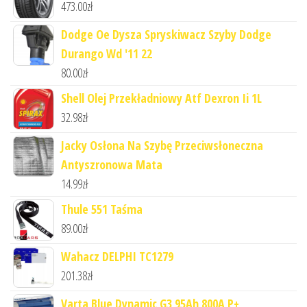
473.00
zł
Dodge Oe Dysza Spryskiwacz Szyby Dodge
Durango Wd '11 22
80.00
zł
Shell Olej Przekładniowy Atf Dexron Ii 1L
32.98
zł
Jacky Osłona Na Szybę Przeciwsłoneczna
Antyszronowa Mata
14.99
zł
Thule 551 Taśma
89.00
zł
Wahacz DELPHI TC1279
201.38
zł
Varta Blue Dynamic G3 95Ah 800A P+