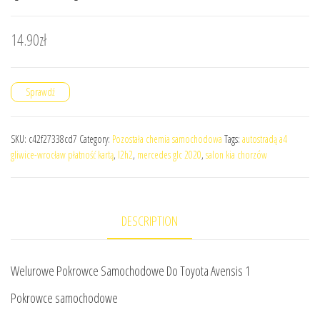
14.90
zł
Sprawdź
SKU:
c42f27338cd7
Category:
Pozostała chemia samochodowa
Tags:
autostradą a4
gliwice-wrocław płatność kartą
,
l2h2
,
mercedes glc 2020
,
salon kia chorzów
DESCRIPTION
Welurowe Pokrowce Samochodowe Do Toyota Avensis 1
Pokrowce samochodowe