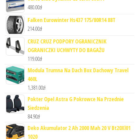
480.00
zł
Falken Eurowinter Hs437 175/80R14 88T
214.00
zł
CRUZ CRUZ PODPORY OGRANICZNIK
OGRANICZKI UCHWYTY DO BAGAŻU
119.00
zł
Modula Trumna Na Dach Box Dachowy Travel
460L
1,381.00
zł
Pokter Opel Astra G Pokrowce Na Przednie
Siedzenia
84.90
zł
Deko Akumulator 2 Ah 2000 Mah 20 V Bt20Xl01
1020