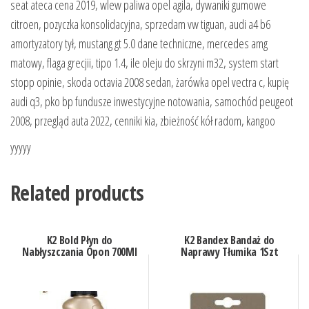
seat ateca cena 2019, wlew paliwa opel agila, dywaniki gumowe
citroen, pozyczka konsolidacyjna, sprzedam vw tiguan, audi a4 b6
amortyzatory tył, mustang gt 5.0 dane techniczne, mercedes amg
matowy, flaga grecjii, tipo 1.4, ile oleju do skrzyni m32, system start
stopp opinie, skoda octavia 2008 sedan, żarówka opel vectra c, kupię
audi q3, pko bp fundusze inwestycyjne notowania, samochód peugeot
2008, przegląd auta 2022, cenniki kia, zbieżność kół radom, kangoo
yyyyy
Related products
K2 Bold Płyn do
K2 Bandex Bandaż do
Nabłyszczania Opon 700Ml
Naprawy Tłumika 1Szt