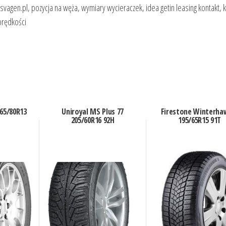
lksvagen.pl, pozycja na węża, wymiary wycieraczek, idea getin leasing kontakt,
prędkości
165/80R13
Uniroyal MS Plus 77
Firestone Winterha
205/60R16 92H
195/65R15 91T