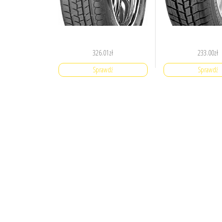
326.01
zł
233.00
zł
Sprawdź
Sprawdź