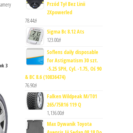
Przód Tył Bez Linii
 kamery
2Xpowerled
78.44
zł
Sigma Bc 8.12 Ats
123.00
zł
Soflens daily disposable
for Astigmatism 30 szt.
wk 3
-5.25 SPH, Cyl. -1.75, Oś 90
& BC 8.6 (10836474)
76.90
zł
Falken Wildpeak M/T01
265/75R16 119 Q
1,136.00
zł
Max Dywanik Toyota
Avensis Iii Sedan 08 18 Do