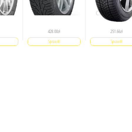
428.00
zł
251.66
zł
Sprawdź
Sprawdź