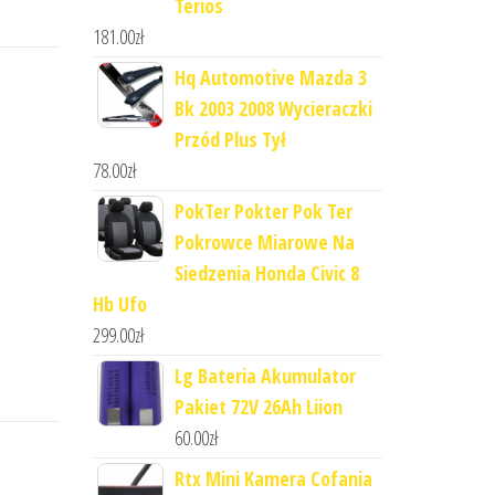
Terios
181.00
zł
Hq Automotive Mazda 3
Bk 2003 2008 Wycieraczki
Przód Plus Tył
78.00
zł
PokTer Pokter Pok Ter
Pokrowce Miarowe Na
Siedzenia Honda Civic 8
Hb Ufo
299.00
zł
Lg Bateria Akumulator
Pakiet 72V 26Ah Liion
60.00
zł
Rtx Mini Kamera Cofania