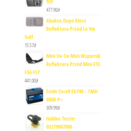
93Y
477.90
zł
Abakus Depo Klosz
Reflektora Przód Le Vw
Golf
15.57
zł
Mini Oe Oe Mini Wspornik
Reflektora Przód Mini F55
F56 F57
441.00
zł
Exide Excell Eb740 - 74Ah
680A P+
309.99
zł
Haldex Tester
03279007000