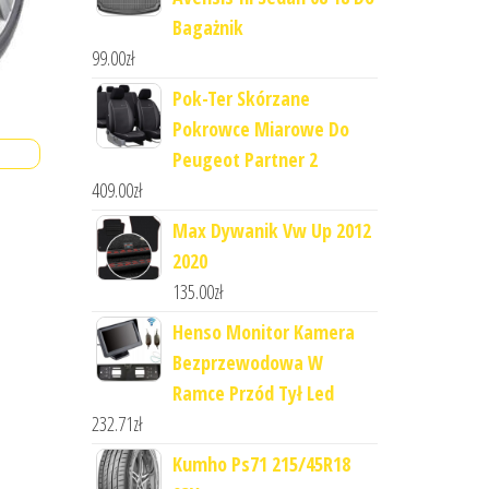
Bagażnik
99.00
zł
Pok-Ter Skórzane
Pokrowce Miarowe Do
Peugeot Partner 2
409.00
zł
Max Dywanik Vw Up 2012
2020
135.00
zł
Henso Monitor Kamera
Bezprzewodowa W
Ramce Przód Tył Led
232.71
zł
Kumho Ps71 215/45R18