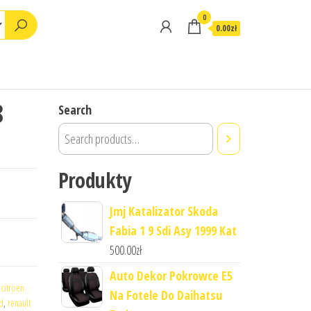
0
0.00zł
8
Search
Produkty
Jmj Katalizator Skoda
Fabia 1 9 Sdi Asy 1999 Kat
500.00
zł
Auto Dekor Pokrowce E5
,
citroen
Na Fotele Do Daihatsu
d
,
renault