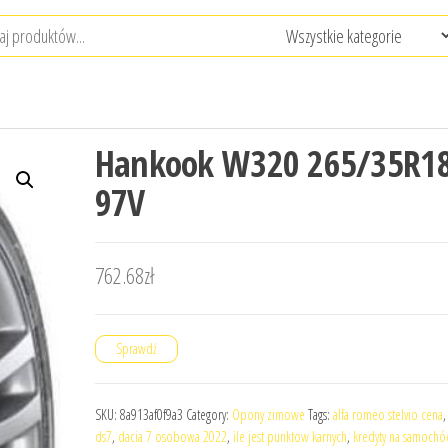
Hankook W320 265/35R1
97V
762.68
zł
Sprawdź
SKU:
8a913af0f9a3
Category:
Opony zimowe
Tags:
alfa romeo stelvio cena
ds7
,
dacia 7 osobowa 2022
,
ile jest punktow karnych
,
kredyty na samochó