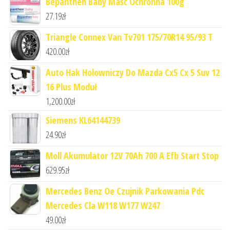
Bepanthen Baby Maść Ochronna 100g
27.19
zł
Triangle Connex Van Tv701 175/70R14 95/93 T
420.00
zł
Auto Hak Holowniczy Do Mazda Cx5 Cx 5 Suv 12
16 Plus Moduł
1,200.00
zł
Siemens KL64144739
24.90
zł
Moll Akumulator 12V 70Ah 700 A Efb Start Stop
629.95
zł
Mercedes Benz Oe Czujnik Parkowania Pdc
Mercedes Cla W118 W177 W247
49.00
zł