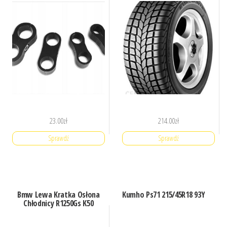
23.00
zł
214.00
zł
Sprawdź
Sprawdź
Bmw Lewa Kratka Osłona
Kumho Ps71 215/45R18 93Y
Chłodnicy R1250Gs K50