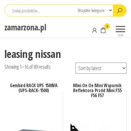
Przejdź
do
treści
zamarzona.pl
0
Menu
leasing nissan
Showing 1–16 of 89 results
Gembird RACK UPS 1500VA
Mini Oe Oe Mini Wspornik
(UPS-RACK-1500)
Reflektora Przód Mini F55
F56 F57