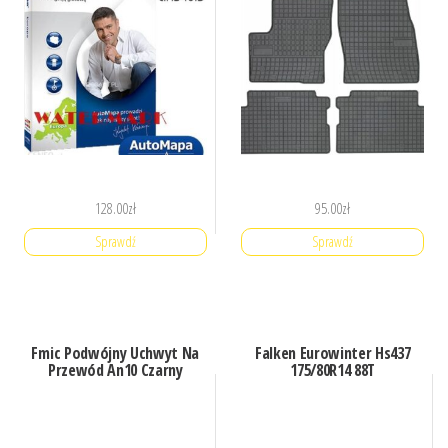
128.00
zł
95.00
zł
Sprawdź
Sprawdź
Fmic Podwójny Uchwyt Na
Falken Eurowinter Hs437
Przewód An10 Czarny
175/80R14 88T