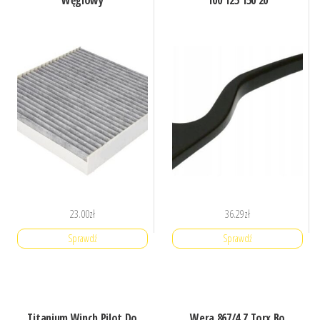
Węglowy
100 125 150 20
23.00
zł
36.29
zł
Sprawdź
Sprawdź
Titanium Winch Pilot Do
Wera 867/4 Z Torx Bo