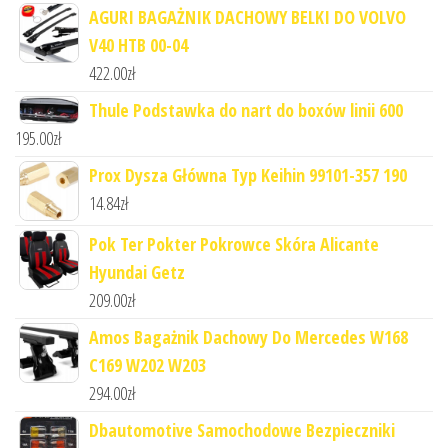
AGURI BAGAŻNIK DACHOWY BELKI DO VOLVO
V40 HTB 00-04
422.00
zł
Thule Podstawka do nart do boxów linii 600
195.00
zł
Prox Dysza Główna Typ Keihin 99101-357 190
14.84
zł
Pok Ter Pokter Pokrowce Skóra Alicante
Hyundai Getz
209.00
zł
Amos Bagażnik Dachowy Do Mercedes W168
C169 W202 W203
294.00
zł
Dbautomotive Samochodowe Bezpieczniki