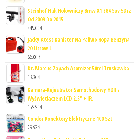
Steinhof Hak Holowniczy Bmw X1 E84 Suv 5Drz
Od 2009 Do 2015
445.00
zł
Jacky Atest Kanister Na Paliwo Ropa Benzyna
20 Litrów L
66.00
zł
Dr. Marcus Zapach Atomizer 50ml Truskawka
13.36
zł
Kamera-Rejestrator Samochodowy HD!! z
Wyświetlaczem LCD 2,5'' + IR.
159.90
zł
Condor Konektory Elektryczne 100 Szt
29.92
zł