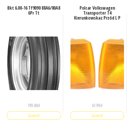
Bkt 6.00-16 Tf9090 88A6/80A8
Polcar Volkswagen
6Pr Tt
Transporter T4
Kierunkowskaz Przód L P
199.00
zł
61.99
zł
Sprawdź
Sprawdź