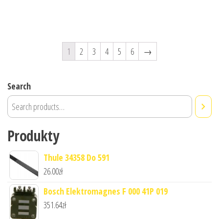
1
2
3
4
5
6
→
Search
Produkty
Thule 34358 Do 591
26.00
zł
Bosch Elektromagnes F 000 41P 019
351.64
zł