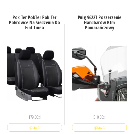
Pok Ter PokTer Pok Ter
Puig 9622T Poszerzenie
Pokrowce Na Siedzenia Do
Handbarów Ktm
Fiat Linea
Pomarańczowy
179.00
zł
510.00
zł
Sprawdź
Sprawdź