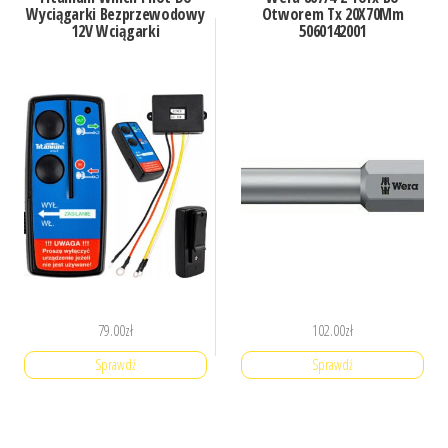
Wyciągarki Bezprzewodowy
Otworem Tx 20X70Mm
12V Wciągarki
5060142001
79.00
zł
102.00
zł
Sprawdź
Sprawdź