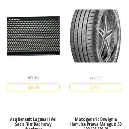
100.00
zł
477.90
zł
Sprawdź
Sprawdź
Asq Renault Laguna Ii Vel
Motogeneric Dźwignia
Satis Filtr Kabinowy
Hamulca Prawa Malaguti 50