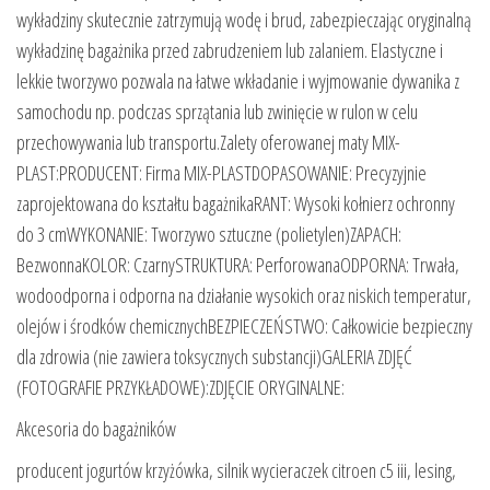
wykładziny skutecznie zatrzymują wodę i brud, zabezpieczając oryginalną
wykładzinę bagażnika przed zabrudzeniem lub zalaniem. Elastyczne i
lekkie tworzywo pozwala na łatwe wkładanie i wyjmowanie dywanika z
samochodu np. podczas sprzątania lub zwinięcie w rulon w celu
przechowywania lub transportu.Zalety oferowanej maty MIX-
PLAST:PRODUCENT: Firma MIX-PLASTDOPASOWANIE: Precyzyjnie
zaprojektowana do kształtu bagażnikaRANT: Wysoki kołnierz ochronny
do 3 cmWYKONANIE: Tworzywo sztuczne (polietylen)ZAPACH:
BezwonnaKOLOR: CzarnySTRUKTURA: PerforowanaODPORNA: Trwała,
wodoodporna i odporna na działanie wysokich oraz niskich temperatur,
olejów i środków chemicznychBEZPIECZEŃSTWO: Całkowicie bezpieczny
dla zdrowia (nie zawiera toksycznych substancji)GALERIA ZDJĘĆ
(FOTOGRAFIE PRZYKŁADOWE):ZDJĘCIE ORYGINALNE:
Akcesoria do bagażników
producent jogurtów krzyżówka, silnik wycieraczek citroen c5 iii, lesing,