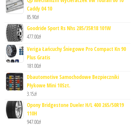
Qp Mechanizm Wycieraczek Vw Touran 06 10
Caddy 04 10
85.90
zł
Goodride Sport Rs Nhs 285/35R18 101W
477.00
zł
Veriga Łańcuchy Śniegowe Pro Compact Kn 90
Plus Gratis
181.00
zł
Dbautomotive Samochodowe Bezpieczniki
Płykowe Mini 10Szt.
3.15
zł
Opony Bridgestone Dueler H/L 400 265/50R19
110H
947.00
zł