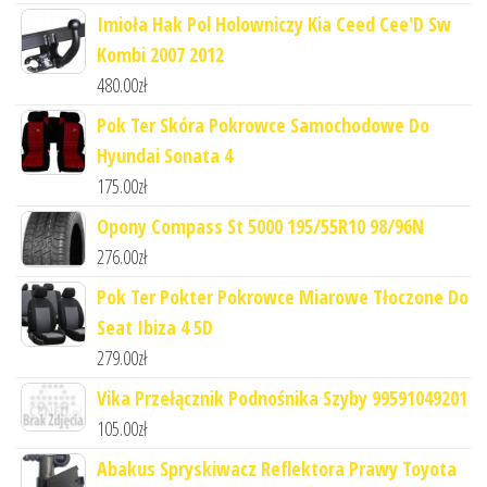
Imioła Hak Pol Holowniczy Kia Ceed Cee'D Sw
Kombi 2007 2012
480.00
zł
Pok Ter Skóra Pokrowce Samochodowe Do
Hyundai Sonata 4
175.00
zł
Opony Compass St 5000 195/55R10 98/96N
276.00
zł
Pok Ter Pokter Pokrowce Miarowe Tłoczone Do
Seat Ibiza 4 5D
279.00
zł
Vika Przełącznik Podnośnika Szyby 99591049201
105.00
zł
Abakus Spryskiwacz Reflektora Prawy Toyota