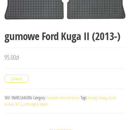
gumowe Ford Kuga II (2013-)
95.00
zł
Sprawdź
SKU:
9fa982dd638b
Category:
Dywaniki samochodowe
Tags:
leasing nissan
,
skoda
kodiak 2017
,
volkswagen tiguan