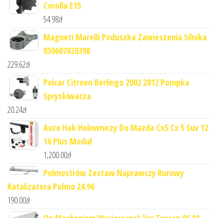
Corolla E15
54.98
zł
Magneti Marelli Poduszka Zawieszenia Silnika
030607020398
229.62
zł
Polcar Citroen Berlingo 2002 2012 Pompka
Spryskiwacza
20.24
zł
Auto Hak Holowniczy Do Mazda Cx5 Cx 5 Suv 12
16 Plus Moduł
1,200.00
zł
Polmostrów Zestaw Naprawczy Rurowy
Katalizatora Polmo 24.96
190.00
zł