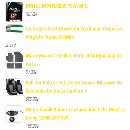
MOTUL MOTYLGEAR 75W-80 1L
36.50
zł
Un Nożyce Kształtowe Do Wycinania Otworów
Wygięte Prawe 275Mm
92.07
zł
Max Dywanik Suzuki Celerio 2014 Dywaniki Do
Auta
97.00
zł
Pok-Ter Pokter Pok Ter Pokrowce Miarowe Na
Siedzenia Do Dacia Sandero 3
309.00
zł
Mega Tronik Kamera Cofania Ahd Cvbs Montaz
Dolny 1280X720P 170
189.99
zł