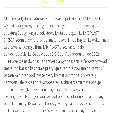
DESCRIPTION
Mata (wkład) do bagażnika renomowanej polskiej firmyMIX-PLAST:z
wysokim korytkowym brzegiem ochronnym oraz perforowaną
strukturą.Specyfikacja produktowa:Mata do bagażnika MIX-PLAST :
31052Przedmiotem oferty jest mata (dywanik) do bagażnika wykonana z
tworzywa sztucznego firmy MIX-PLAST przeznaczona do
samochodu:Marka: SaabModel: 9-3 SportRok produkcji: od 2002-
2014r.Wersja nadwozia: SedanWersja wyposażenia: Oferowany wkład
(mata) do bagażnika została precyzyjnie zaprojektowana do kształtu
bagażnika biorąc pod uwagę nie tylko markę / model czy wersję
nadwozia, ale także rodzaj wyposażenia, dzięki czemu mata pasuje
idealnie do wnęki przestrzeni bagażowej. Mata wytwarzana jest z
trwałego i elastycznego tworzywa sztucznego odpornego na benzyny,
oleje lub smary. Dywanik jest prosty w utrzymaniu czystości, odporny na
niskie i wysokie temperatury. Wysoki kołnierz ochronny dookoła