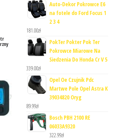
Auto-Dekor Pokrowce E6
na fotele do Ford Focus 1
2 3 4
181.00
zł
tr
PokTer Pokter Pok Ter
rzny
Pokrowce Miarowe Na
Siedzenia Do Honda Cr V 5
339.00
zł
Opel Oe Czujnik Pdc
Martwe Pole Opel Astra K
39034820 Oryg
89.99
zł
Bosch PBH 2100 RE
06033A9320
322.99
zł