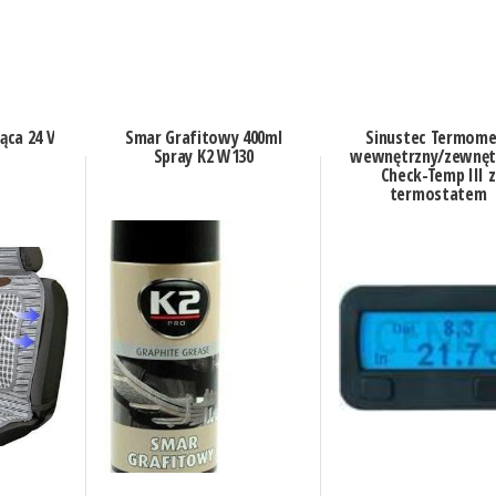
ąca 24 V
Smar Grafitowy 400ml
Sinustec Termome
Spray K2 W130
wewnętrzny/zewnęt
Check-Temp III z
termostatem