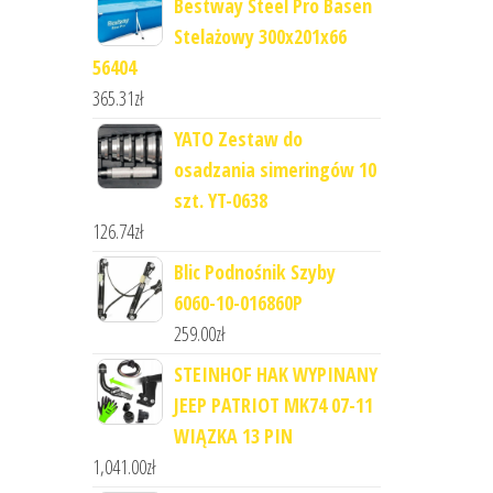
Bestway Steel Pro Basen
Stelażowy 300x201x66
56404
365.31
zł
YATO Zestaw do
osadzania simeringów 10
szt. YT-0638
126.74
zł
Blic Podnośnik Szyby
6060-10-016860P
259.00
zł
STEINHOF HAK WYPINANY
JEEP PATRIOT MK74 07-11
WIĄZKA 13 PIN
1,041.00
zł