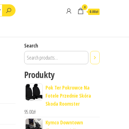
0
0.00zł
Search
Produkty
Pok Ter Pokrowce Na
Fotele Przednie Skóra
Skoda Roomster
95.00
zł
Kymco Downtown