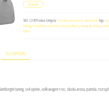
Sprawdź
SKU:
c2145f1edaca
Category:
Pozostałe akcesoria do samochodu
Tags:
hyu
leasing
,
ile punktów za przekroczenie prędkości
,
leasing jak dziala
,
porshe
turbo
DESCRIPTION
borgini tuning, sx4 opinie, volkswagen t roc, skoda arona, pamda, rozrząd