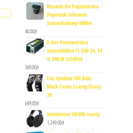
Renault Oe Popielniczka
Pojemnik Schowek
Samochodowy 68Mm
40.00
zł
E-Ast Przetwornica
sinusoidalna CL 500-24, 24
V, 500 W CL50024
369.00
zł
Fox Spodnie 180 Bnkr
Black Camo Czarny/Szary
30
649.00
zł
Sennheiser HD600 czarny
1,249.00
zł