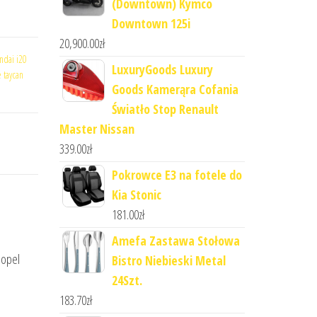
(Downtown) Kymco
Downtown 125i
20,900.00
zł
ndai i20
LuxuryGoods Luxury
 taycan
Goods Kamerąra Cofania
Światło Stop Renault
Master Nissan
339.00
zł
Pokrowce E3 na fotele do
Kia Stonic
181.00
zł
Amefa Zastawa Stołowa
 opel
Bistro Niebieski Metal
24Szt.
183.70
zł