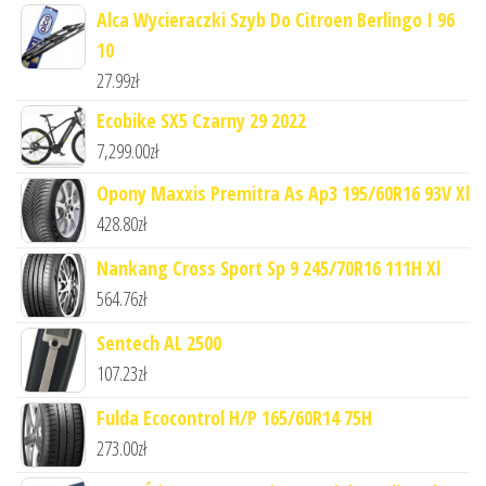
Alca Wycieraczki Szyb Do Citroen Berlingo I 96
10
27.99
zł
Ecobike SX5 Czarny 29 2022
7,299.00
zł
Opony Maxxis Premitra As Ap3 195/60R16 93V Xl
428.80
zł
Nankang Cross Sport Sp 9 245/70R16 111H Xl
564.76
zł
Sentech AL 2500
107.23
zł
Fulda Ecocontrol H/P 165/60R14 75H
273.00
zł