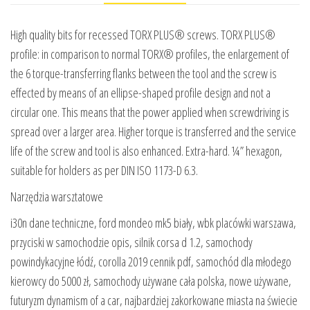
High quality bits for recessed TORX PLUS® screws. TORX PLUS®
profile: in comparison to normal TORX® profiles, the enlargement of
the 6 torque-transferring flanks between the tool and the screw is
effected by means of an ellipse-shaped profile design and not a
circular one. This means that the power applied when screwdriving is
spread over a larger area. Higher torque is transferred and the service
life of the screw and tool is also enhanced. Extra-hard. ¼” hexagon,
suitable for holders as per DIN ISO 1173-D 6.3.
Narzędzia warsztatowe
i30n dane techniczne, ford mondeo mk5 biały, wbk placówki warszawa,
przyciski w samochodzie opis, silnik corsa d 1.2, samochody
powindykacyjne łódź, corolla 2019 cennik pdf, samochód dla młodego
kierowcy do 5000 zł, samochody używane cała polska, nowe używane,
futuryzm dynamism of a car, najbardziej zakorkowane miasta na świecie