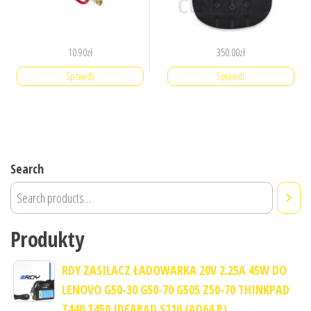
10.90
zł
350.00
zł
Sprawdź
Sprawdź
Search
Produkty
RDY ZASILACZ ŁADOWARKA 20V 2.25A 45W DO
LENOVO G50-30 G50-70 G505 Z50-70 THINKPAD
T440 T450 IDEAPAD S210 (AD64 P)