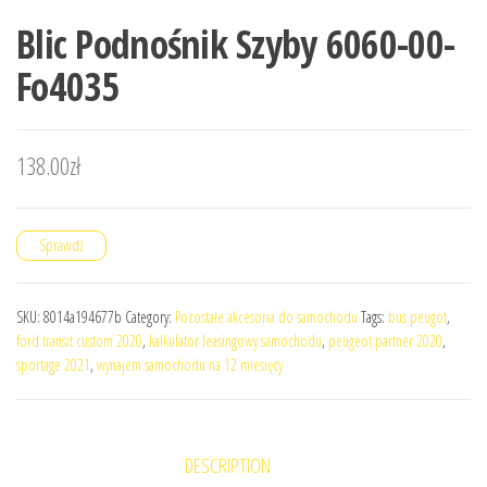
Blic Podnośnik Szyby 6060-00-
Fo4035
138.00
zł
Sprawdź
SKU:
8014a194677b
Category:
Pozostałe akcesoria do samochodu
Tags:
bus peugot
,
ford transit custom 2020
,
kalkulator leasingowy samochodu
,
peugeot partner 2020
,
sportage 2021
,
wynajem samochodu na 12 miesięcy
DESCRIPTION