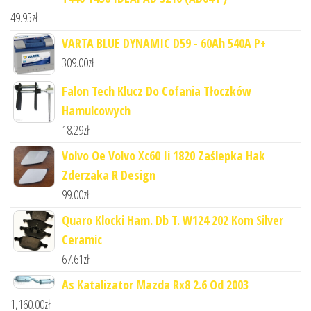
49.95
zł
VARTA BLUE DYNAMIC D59 - 60Ah 540A P+
309.00
zł
Falon Tech Klucz Do Cofania Tłoczków
Hamulcowych
18.29
zł
Volvo Oe Volvo Xc60 Ii 1820 Zaślepka Hak
Zderzaka R Design
99.00
zł
Quaro Klocki Ham. Db T. W124 202 Kom Silver
Ceramic
67.61
zł
As Katalizator Mazda Rx8 2.6 Od 2003
1,160.00
zł