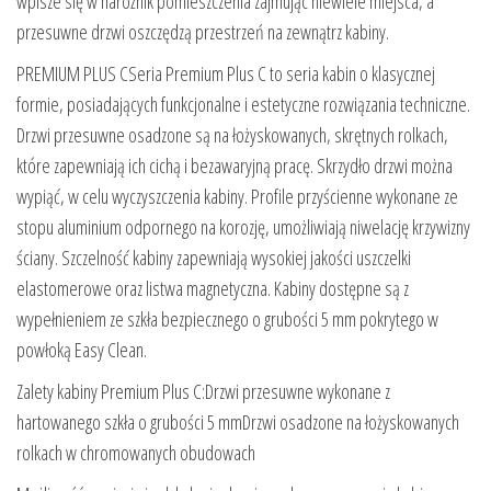
wpisze się w narożnik pomieszczenia zajmując niewiele miejsca, a
przesuwne drzwi oszczędzą przestrzeń na zewnątrz kabiny.
PREMIUM PLUS CSeria Premium Plus C to seria kabin o klasycznej
formie, posiadających funkcjonalne i estetyczne rozwiązania techniczne.
Drzwi przesuwne osadzone są na łożyskowanych, skrętnych rolkach,
które zapewniają ich cichą i bezawaryjną pracę. Skrzydło drzwi można
wypiąć, w celu wyczyszczenia kabiny. Profile przyścienne wykonane ze
stopu aluminium odpornego na korozję, umożliwiają niwelację krzywizny
ściany. Szczelność kabiny zapewniają wysokiej jakości uszczelki
elastomerowe oraz listwa magnetyczna. Kabiny dostępne są z
wypełnieniem ze szkła bezpiecznego o grubości 5 mm pokrytego w
powłoką Easy Clean.
Zalety kabiny Premium Plus C:Drzwi przesuwne wykonane z
hartowanego szkła o grubości 5 mmDrzwi osadzone na łożyskowanych
rolkach w chromowanych obudowach