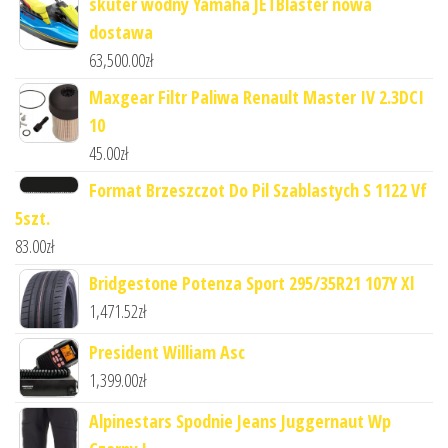
skuter wodny Yamaha JETBlaster nowa
dostawa
63,500.00
zł
Maxgear Filtr Paliwa Renault Master IV 2.3DCI
10
45.00
zł
Format Brzeszczot Do Pil Szablastych S 1122 Vf
5szt.
83.00
zł
Bridgestone Potenza Sport 295/35R21 107Y Xl
1,471.52
zł
President William Asc
1,399.00
zł
Alpinestars Spodnie Jeans Juggernaut Wp