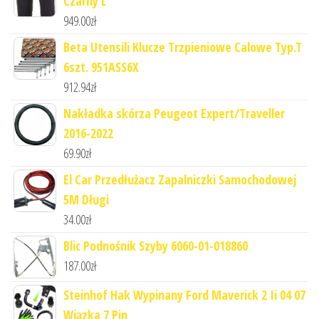
Czarny L
949.00
zł
Beta Utensili Klucze Trzpieniowe Calowe Typ.T
6szt. 951ASS6X
912.94
zł
Nakładka skórza Peugeot Expert/Traveller
2016-2022
69.90
zł
El Car Przedłużacz Zapalniczki Samochodowej
5M Długi
34.00
zł
Blic Podnośnik Szyby 6060-01-018860
187.00
zł
Steinhof Hak Wypinany Ford Maverick 2 Ii 04 07
Wiązka 7 Pin