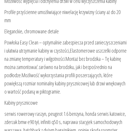
Możliwość wypięcia i odchylenia drzwi w celu wyczyszczenia kabiny
Profile przyścienne umożliwiające niwelację krzywizny ściany aż do 20
mm
Eleganckie, chromowane detale
Powłoka Easy Clean – optymalnie zabezpiecza przed zanieczyszczeniami
i ułatwia utrzymanie kabiny w czystości,Elastomerowe uszczelki odporne
na zmianę temperatury i wilgotności.Montaż bez brodzika – Tę kabinę
można zamontować zarówno na brodziku, jak i bezpośrednio na
podłodze.Możliwość wykorzystania profili poszerzających, które
powiększą rozmiar nominalny kabiny prysznicowej lub drzwi wnękowych
o wartość podaną w piktogramie.
Kabiny prysznicowe
serwis rowerowy raszyn, peugeot 1.6 benzyna, honda serwis katowice,
zderzak bmw e90 tył, infiniti q50 s, naprawa stacyjek samochodowych
warszawa, hatchback z dużym bagażnikiem, opinie skoda roomster,