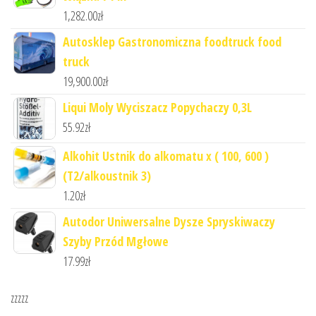
1,282.00
zł
Autosklep Gastronomiczna foodtruck food
truck
19,900.00
zł
Liqui Moly Wyciszacz Popychaczy 0,3L
55.92
zł
Alkohit Ustnik do alkomatu x ( 100, 600 )
(T2/alkoustnik 3)
1.20
zł
Autodor Uniwersalne Dysze Spryskiwaczy
Szyby Przód Mgłowe
17.99
zł
zzzzz