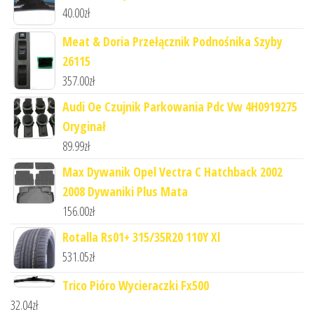
40.00
zł
Meat & Doria Przełącznik Podnośnika Szyby
26115
357.00
zł
Audi Oe Czujnik Parkowania Pdc Vw 4H0919275
Oryginał
89.99
zł
Max Dywanik Opel Vectra C Hatchback 2002
2008 Dywaniki Plus Mata
156.00
zł
Rotalla Rs01+ 315/35R20 110Y Xl
531.05
zł
Trico Pióro Wycieraczki Fx500
32.04
zł