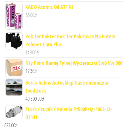
XADO Atomic Oil ATF VI
66.00
zł
Pok Ter Pokter Pok Ter Pokrowce Na Fotele
Polonez Caro Plus
149.00
zł
Nty Pióro Ramię Tylnej Wycieraczki Ewb Vw 006
17.36
zł
Borco-hohns Autosklep Gastronomiczna
foodtruck
49,500.00
zł
Turck Czujnik Ciśnienia Pt500Psig-1003-I2-
H1141
623.00
zł