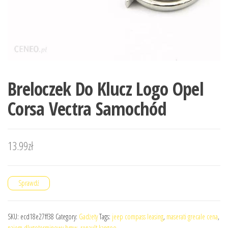
Breloczek Do Klucz Logo Opel
Corsa Vectra Samochód
13.99
zł
Sprawdź
SKU:
ecd18e27ff38
Category:
Gadżety
Tags:
jeep compass leasing
,
maserati grecale cena
,
najem dlugoterminowy bmw
,
renault kangoo