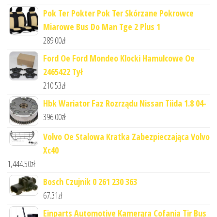
Pok Ter Pokter Pok Ter Skórzane Pokrowce
Miarowe Bus Do Man Tge 2 Plus 1
289.00
zł
Ford Oe Ford Mondeo Klocki Hamulcowe Oe
2465422 Tył
210.53
zł
Hbk Wariator Faz Rozrządu Nissan Tiida 1.8 04-
396.00
zł
Volvo Oe Stalowa Kratka Zabezpieczająca Volvo
Xc40
1,444.50
zł
Bosch Czujnik 0 261 230 363
67.31
zł
Einparts Automotive Kamerąra Cofania Tir Bus