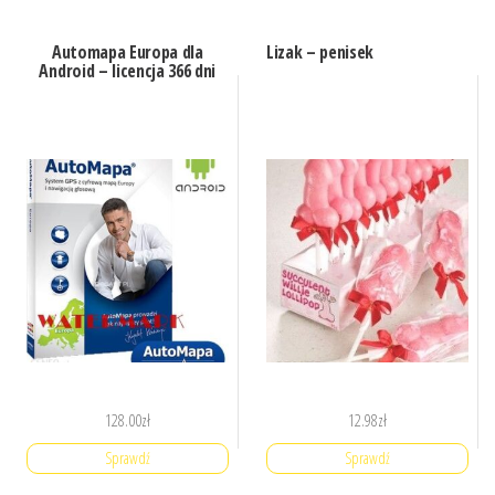
Automapa Europa dla
Lizak – penisek
Android – licencja 366 dni
128.00
zł
12.98
zł
Sprawdź
Sprawdź