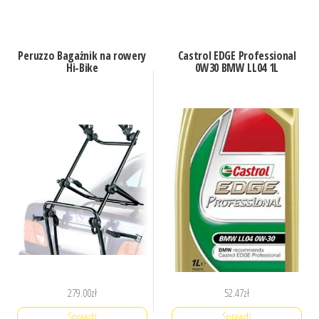
Peruzzo Bagażnik na rowery
Castrol EDGE Professional
Hi-Bike
0W30 BMW LL04 1L
279.00
zł
52.47
zł
Sprawdź
Sprawdź