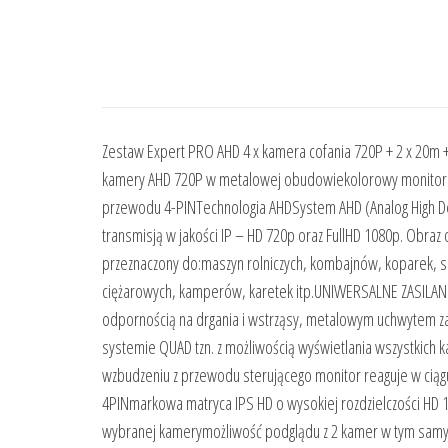
Zestaw Expert PRO AHD 4 x kamera cofania 720P + 2 x 20
kamery AHD 720P w metalowej obudowiekolorowy monitor 
przewodu 4-PINTechnologia AHDSystem AHD (Analog High Defin
transmisją w jakości IP – HD 720p oraz FullHD 1080p. Obraz
przeznaczony do:maszyn rolniczych, kombajnów, koparek, s
ciężarowych, kamperów, karetek itp.UNIWERSALNE ZASILANIE 
odpornością na drgania i wstrząsy, metalowym uchwytem z
systemie QUAD tzn. z możliwością wyświetlania wszystkich k
wzbudzeniu z przewodu sterującego monitor reaguje w cią
4PINmarkowa matryca IPS HD o wysokiej rozdzielczości HD 1
wybranej kamerymożliwość podglądu z 2 kamer w tym samy