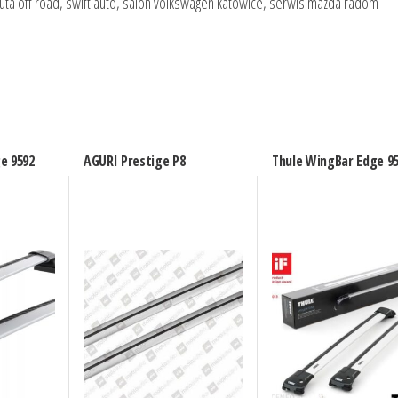
 auta off road, swift auto, salon volkswagen katowice, serwis mazda radom
e 9592
AGURI Prestige P8
Thule WingBar Edge 9