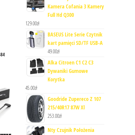
Kamera Cofania 3 Kamery
Full Hd Q300
129.00
zł
BASEUS Lite Serie Czytnik
kart pamięci SD/TF USB-A
49.00
zł
584
Alka Citroen C1 C2 C3
Dywaniki Gumowe
Korytka
45.00
zł
Goodride Zupereco Z 107
215/40R17 87W Xl
253.00
zł
Nty Czujnik Położenia