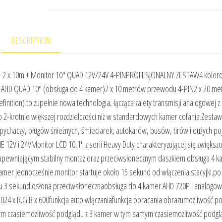
DESCRIPTION
m + 2 x 10m + Monitor 10″ QUAD 12V/24V 4-PINPROFESJONALNY ZESTAW4 kolo
AHD QUAD 10″ (obsługa do 4 kamer)2 x 10 metrów przewodu 4-PIN2 x 20 me
ition) to zupełnie nowa technologia, łącząca zalety transmisji analogowej z
 o 2-krotnie większej rozdzielczości niż w standardowych kamer cofania.Zestaw
pychaczy, pługów śnieżnych, śmieciarek, autokarów, busów, tirów i dużych p
12V i 24VMonitor LCD 10,1″ z serii Heavy Duty charakteryzującej się zwiększ
apewniającym stabilny montaż oraz przeciwsłonecznym daszkiem.obsługa 4 
amer jednocześnie.monitor startuje około 15 sekund od włączenia stacyjki.po
gu 3 sekund.osłona przeciwsłonecznaobsługa do 4 kamer AHD 720P i analogo
024 x R.G.B x 600funkcja auto włączaniafunkcja obracania obrazumożliwość p
m czasiemożliwość podglądu z 3 kamer w tym samym czasiemożliwość podgl