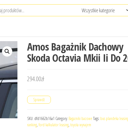
Amos Bagażnik Dachowy
Skoda Octavia Mkii Ii Do 
294.00
zł
Sprawdź
SKU:
dfd1662b16a1
Category:
Bagażniki bazowe
Tags:
bus plandeka leasin
ranking
,
ford kalkulator leasing
,
toyota wynajem