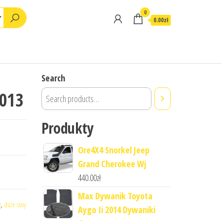
0
0.00zł
Search
2013
Produkty
Ore4X4 Snorkel Jeep
Grand Cherokee Wj
440.00
zł
Max Dywanik Toyota
g
,
duże suvy
Aygo Ii 2014 Dywaniki