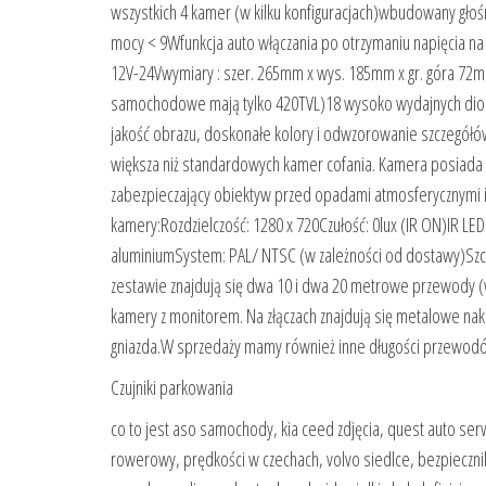
wszystkich 4 kamer (w kilku konfiguracjach)wbudowany gł
mocy < 9Wfunkcja auto włączania po otrzymaniu napięcia 
12V-24Vwymiary : szer. 265mm x wys. 185mm x gr. góra 72
samochodowe mają tylko 420TVL)18 wysoko wydajnych diod
jakość obrazu, doskonałe kolory i odwzorowanie szczegółó
większa niż standardowych kamer cofania. Kamera posiada u
zabezpieczający obiektyw przed opadami atmosferycznymi i
kamery:Rozdzielczość: 1280 x 720Czułość: 0lux (IR ON)IR L
aluminiumSystem: PAL/ NTSC (w zależności od dostawy)S
zestawie znajdują się dwa 10 i dwa 20 metrowe przewody (wi
kamery z monitorem. Na złączach znajdują się metalowe nak
gniazda.W sprzedaży mamy również inne długości przewod
Czujniki parkowania
co to jest aso samochody, kia ceed zdjęcia, quest auto se
rowerowy, prędkości w czechach, volvo siedlce, bezpiecznik