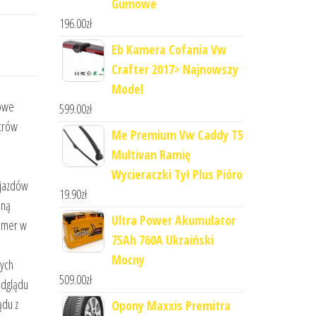
Gumowe
196.00
zł
Eb Kamera Cofania Vw
Crafter 2017> Najnowszy
Model
rowe
599.00
zł
trów
Me Premium Vw Caddy T5
Multivan Ramię
Wycieraczki Tył Plus Pióro
ojazdów
19.90
zł
oną
Ultra Power Akumulator
kamer w
75Ah 760A Ukraiński
Mocny
wych
509.00
zł
odglądu
ądu z
Opony Maxxis Premitra