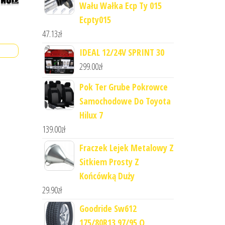
Wału Wałka Ecp Ty 015
Ecpty015
47.13
zł
IDEAL 12/24V SPRINT 30
299.00
zł
Pok Ter Grube Pokrowce
Samochodowe Do Toyota
Hilux 7
139.00
zł
Fraczek Lejek Metalowy Z
Sitkiem Prosty Z
Końcówką Duży
29.90
zł
Goodride Sw612
175/80R13 97/95 Q