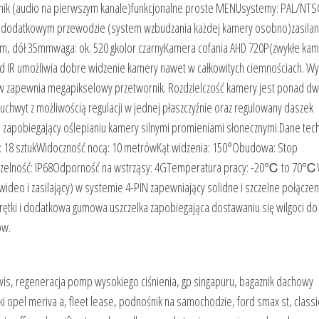
ośnik (audio na pierwszym kanale)funkcjonalne proste MENUsystemy: PAL/NT
na dodatkowym przewodzie (system wzbudzania każdej kamery osobno)zasilan
mm, dół 35mmwaga: ok. 520 gkolor czarnyKamera cofania AHD 720P(zwykłe ka
 IR umożliwia dobre widzenie kamery nawet w całkowitych ciemnościach. W
w zapewnia megapikselowy przetwornik. Rozdzielczość kamery jest ponad dw
chwyt z możliwością regulacji w jednej płaszczyźnie oraz regulowany daszek
 zapobiegający oślepianiu kamery silnymi promieniami słonecznymi.Dane tec
ED: 18 sztukWidoczność nocą: 10 metrówKąt widzenia: 150°Obudowa: Stop
zczelność: IP68Odporność na wstrząsy: 4GTemperatura pracy: -20℃ to 70
deo i zasilający) w systemie 4-PIN zapewniający solidne i szczelne połączen
rętki i dodatkowa gumowa uszczelka zapobiegająca dostawaniu się wilgoci do
ów.
rwis, regeneracja pomp wysokiego ciśnienia, gp singapuru, bagaznik dachowy
i opel meriva a, fleet lease, podnośnik na samochodzie, ford smax st, classi