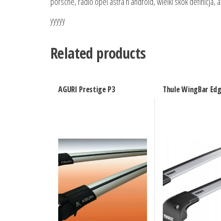
porsche, radio opel astra h android, wielki skok definicja,
yyyyy
Related products
AGURI Prestige P3
Thule WingBar Edg