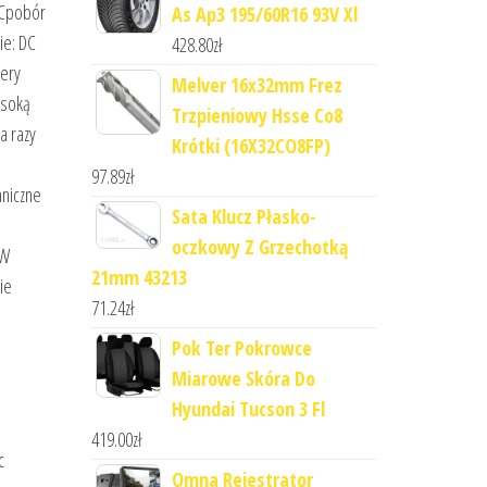
SCpobór
As Ap3 195/60R16 93V Xl
ie: DC
428.80
zł
mery
Melver 16x32mm Frez
ysoką
Trzpieniowy Hsse Co8
a razy
Krótki (16X32CO8FP)
97.89
zł
hniczne
Sata Klucz Płasko-
oczkowy Z Grzechotką
℃W
21mm 43213
ie
71.24
zł
Pok Ter Pokrowce
Miarowe Skóra Do
Hyundai Tucson 3 Fl
419.00
zł
c
Omna Rejestrator