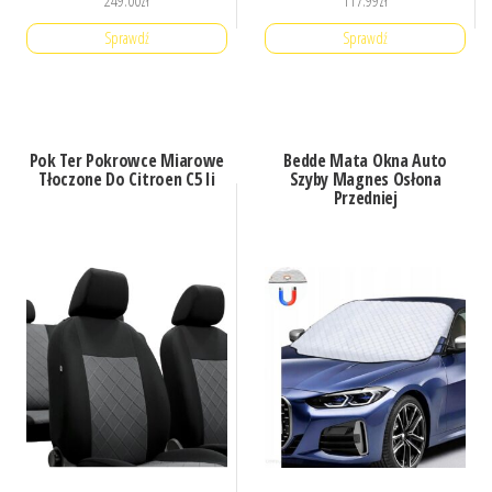
249.00
zł
117.99
zł
Sprawdź
Sprawdź
Pok Ter Pokrowce Miarowe
Bedde Mata Okna Auto
Tłoczone Do Citroen C5 Ii
Szyby Magnes Osłona
Przedniej