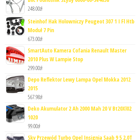
248.00
zł
Steinhof Hak Holowniczy Peugeot 307 1 I Fl Htb
Moduł 7 Pin
673.00
zł
SmartAuto Kamera Cofania Renault Master
2010 Plus W Lampie Stop
299.00
zł
Depo Reflektor Lewy Lampa Opel Mokka 2012
2015
567.98
zł
Deko Akumulator 2 Ah 2000 Mah 20 V Bt20Xl02
1020
99.00
zł
Skv Przewód Turbo Opel Insignia Saab 9 5 2.0T