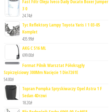
Fast Filtr Oleju Iveco Daily Ducato Boxer Jumper
3 0
24.74
zł
Tyc Reflektory Lampy Toyota Yaris I 1 03-05
Komplet
435.99
zł
AKG C 516 ML
699.00
zł
Format Pilnik Warsztat Półokrągły
Szpiczęściowy 300Mm Nacięcie 1 Din7261E
54.00
zł
Topran Pompka Spryskiwaczy Opel Astra 1 F
Sedan 4Drzwi
18.20
zł
Blic Podnośnik Szyby 6060-00-Se4658