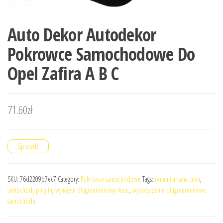
Auto Dekor Autodekor
Pokrowce Samochodowe Do
Opel Zafira A B C
71.60
zł
Sprawdź
SKU:
76d2209b7ec7
Category:
Pokrowce samochodowe
Tags:
renault arkana cena
,
samochody plug in
,
wynajem długoterminowy lexus
,
wypożyczenie długoterminowe
samochodu