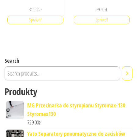
319.00
zł
69.99
zł
Sprawdź
Sprawdź
Search
Produkty
MG Przecinarka do styropianu Styromax-130
Styromax130
729.00
zł
Yato Separatory pneumatyczne do zacisków