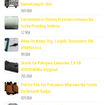
hamulcowych 16el
369.00
zł
Carcommerce Osłona Przeciwszronowa Na
Szybę Przednią Srebrna
12.90
zł
Bmw Oe Nowy Org. Czujnik Termometr E65
6936953 Aso
99.00
zł
Skoda Oe Pokrywa Zaworów 1.9 Tdi
038103469Ae Oryginał
765.00
zł
PokTer Pok Ter Pokrowce Miarowe Na Fotele
Do Renault Kadjar
439.00
zł