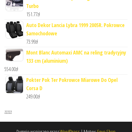
Turbo
151.77
zł
Auto Dekor Lancia Lybra 1999 2005R. Pokrowce
Samochodowe
73.99
zł
Mont Blanc Automaxi AMC na reling tradycyjny
133 cm (aluminium)
554.00
zł
Pokter Pok Ter Pokrowce Miarowe Do Opel
Corsa D
249.00
zł
zzzzz
Dumnie wspierane przez
WordPress
|
Motyw:
Envo Shop