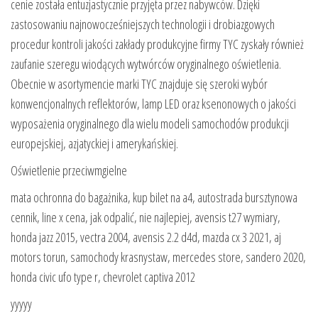
cenie została entuzjastycznie przyjęta przez nabywców. Dzięki
zastosowaniu najnowocześniejszych technologii i drobiazgowych
procedur kontroli jakości zakłady produkcyjne firmy TYC zyskały również
zaufanie szeregu wiodących wytwórców oryginalnego oświetlenia.
Obecnie w asortymencie marki TYC znajduje się szeroki wybór
konwencjonalnych reflektorów, lamp LED oraz ksenonowych o jakości
wyposażenia oryginalnego dla wielu modeli samochodów produkcji
europejskiej, azjatyckiej i amerykańskiej.
Oświetlenie przeciwmgielne
mata ochronna do bagażnika, kup bilet na a4, autostrada bursztynowa
cennik, line x cena, jak odpalić, nie najlepiej, avensis t27 wymiary,
honda jazz 2015, vectra 2004, avensis 2.2 d4d, mazda cx 3 2021, aj
motors torun, samochody krasnystaw, mercedes store, sandero 2020,
honda civic ufo type r, chevrolet captiva 2012
yyyyy