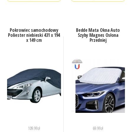
Pokrowiec samochodowy
Bedde Mata Okna Auto
Poliester niebieski 431 x 194
Szyby Magnes Osłona
x 149 cm
Przedniej
109.99
zł
69.99
zł