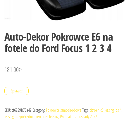
Auto-Dekor Pokrowce E6 na
fotele do Ford Focus 1 2 3 4
181.00
zł
Sprawdź
SKU:
cf6239b78a49
Category:
Pokrowce samochodowe
Tags:
citroen c3 leasing
,
ds 4
,
leasing bezpośredni
,
mercedes leasing 1%
,
platne autostrady 2022