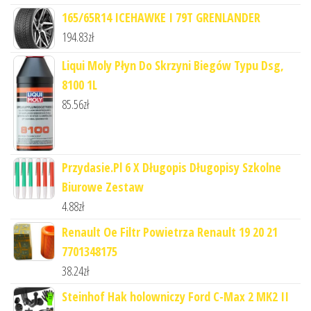
165/65R14 ICEHAWKE I 79T GRENLANDER
194.83
zł
Liqui Moly Płyn Do Skrzyni Biegów Typu Dsg,
8100 1L
85.56
zł
Przydasie.Pl 6 X Długopis Długopisy Szkolne
Biurowe Zestaw
4.88
zł
Renault Oe Filtr Powietrza Renault 19 20 21
7701348175
38.24
zł
Steinhof Hak holowniczy Ford C-Max 2 MK2 II