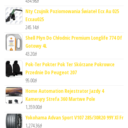
434.98
zł
Nty Czujnik Poziomowania Świateł Ecx Au 025
Ecxau025
245.14
zł
Shell Płyn Do Chłodnic Premium Longlife 774 Df
Gotowy 4L
43.20
zł
Pok-Ter Pokter Pok Ter Skórzane Pokrowce
Przednie Do Peugeot 207
95.00
zł
Home Automation Rejestrator Jazdy 4
Kamerąry Strefa 360 Martwe Pole
1,359.00
zł
Yokohama Advan Sport V107 285/30R20 99Y Xl Fr
1,274.36
zł