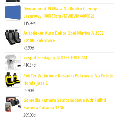
Dywanomat.Pl Mata Na Biurko Ciemny
Lazurowy 100X50cm (MWBWK446CB2)
115.99
zł
Autodekor Auto Dekor Opel Meriva A 2002
2010R. Pokrowce
73.99
zł
zespół zasilający AIRTEX E10304M
410.34
zł
PokTer Welurowe Koszulki Pokrowce Na Fotele
Honda Jazz 2
69.90
zł
Gomedia Kamera Samochodowa Wdr Fullhd
Kamera Cofania 32Gb
209.00
zł