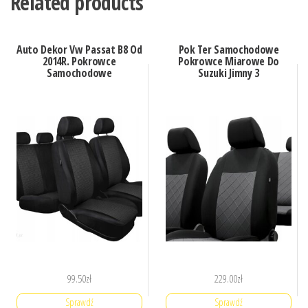
Related products
Auto Dekor Vw Passat B8 Od
Pok Ter Samochodowe
2014R. Pokrowce
Pokrowce Miarowe Do
Samochodowe
Suzuki Jimny 3
99.50
zł
229.00
zł
Sprawdź
Sprawdź