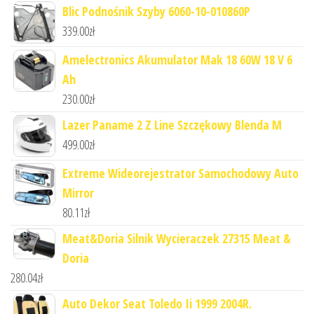
Blic Podnośnik Szyby 6060-10-010860P
339.00
zł
Amelectronics Akumulator Mak 18 60W 18 V 6
Ah
230.00
zł
Lazer Paname 2 Z Line Szczękowy Blenda M
499.00
zł
Extreme Wideorejestrator Samochodowy Auto
Mirror
80.11
zł
Meat&Doria Silnik Wycieraczek 27315 Meat &
Doria
280.04
zł
Auto Dekor Seat Toledo Ii 1999 2004R.