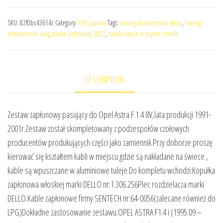
SKU:
82f0bc43614c
Category:
Filtry paliwa
Tags:
leasing konsumencki dacia
,
leasing
konsumencki seat
,
platne autostrady 2022
,
suzuki swace vs toyota corolla
DESCRIPTION
Zestaw zapłonowy pasujący do Opel Astra F 1.4 8V,lata produkcji 1991-
2001r.Zestaw został skompletowany z podzespołów czołowych
producentów produkujących części jako zamiennik.Przy doborze proszę
kierować się kształtem kabli w miejscu gdzie są nakładane na świece ,
kable są wpuszczane w aluminiowe tuleje.Do kompletu wchodzi:Kopułka
zapłonowa włoskiej marki DELLO nr:1.306.256Plec rozdzielacza marki
DELLO.Kable zapłonowe firmy SENTECH nr:64-0056(zalecane również do
LPG)Dokładne zastosowanie zestawu.OPEL ASTRA F1.4 i (1995.09 –