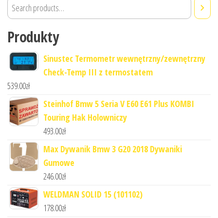
Produkty
Sinustec Termometr wewnętrzny/zewnętrzny
Check-Temp III z termostatem
539.00
zł
Steinhof Bmw 5 Seria V E60 E61 Plus KOMBI
Touring Hak Holowniczy
493.00
zł
Max Dywanik Bmw 3 G20 2018 Dywaniki
Gumowe
246.00
zł
WELDMAN SOLID 15 (101102)
178.00
zł