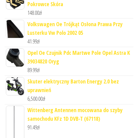
Pokrowce Skóra
148.00
zł
Volkswagen Oe Trójkąt Osłona Prawa Przy
Lusterku Vw Polo 2002 05
41.99
zł
Opel Oe Czujnik Pdc Martwe Pole Opel Astra K
39034820 Oryg
89.99
zł
Skuter elektryczny Barton Energy 2.0 bez
uprawnień
6,500.00
zł
Wittenberg Antennen mocowana do szyby
samochodu KFz 1D DVB-T (67118)
91.49
zł