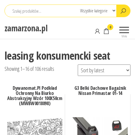
Przejdź
do
treści
zamarzona.pl
0
Menu
leasing konsumencki seat
Showing 1–16 of 106 results
Dywanomat.Pl Podkład
G3 Belki Dachowe Bagażnik
Ochronny Na Biurko
Nissan Primastar 01-14
Abstrakcyjny Wzór 100X50cm
(MWBW0018098)