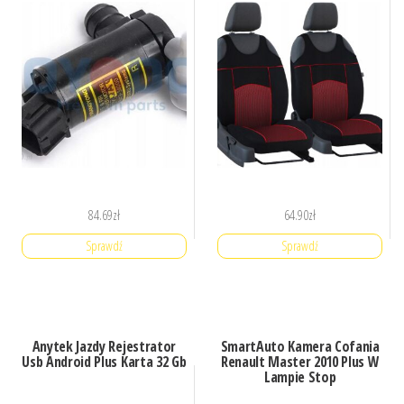
84.69
zł
64.90
zł
Sprawdź
Sprawdź
Anytek Jazdy Rejestrator
SmartAuto Kamera Cofania
Usb Android Plus Karta 32 Gb
Renault Master 2010 Plus W
Lampie Stop