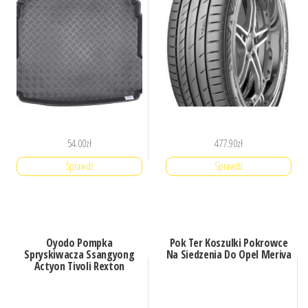
54.00
zł
477.90
zł
Sprawdź
Sprawdź
Oyodo Pompka
Pok Ter Koszulki Pokrowce
Spryskiwacza Ssangyong
Na Siedzenia Do Opel Meriva
Actyon Tivoli Rexton