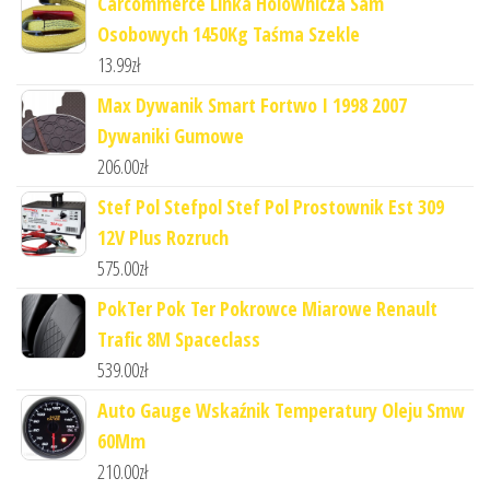
Carcommerce Linka Holownicza Sam
Osobowych 1450Kg Taśma Szekle
13.99
zł
Max Dywanik Smart Fortwo I 1998 2007
Dywaniki Gumowe
206.00
zł
Stef Pol Stefpol Stef Pol Prostownik Est 309
12V Plus Rozruch
575.00
zł
PokTer Pok Ter Pokrowce Miarowe Renault
Trafic 8M Spaceclass
539.00
zł
Auto Gauge Wskaźnik Temperatury Oleju Smw
60Mm
210.00
zł