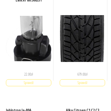
Lancer Mr506551
22.00
zł
679.00
zł
Sprawdź
Sprawdź
Jablotron Ja-80A
Alka Citroen C1 C2 C3