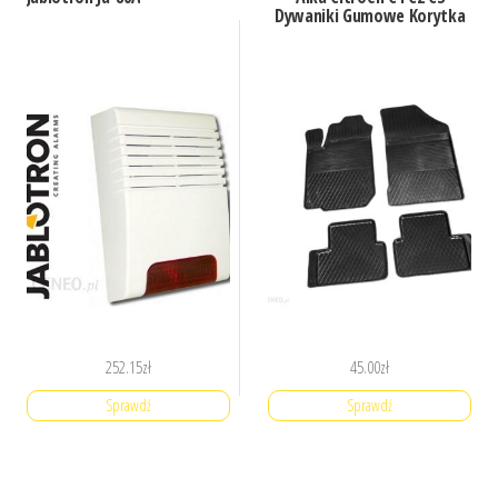
Dywaniki Gumowe Korytka
252.15
zł
45.00
zł
Sprawdź
Sprawdź