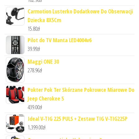
Carmotion Lusterko Dodatkowe Do Obserwacji
Dziecka 8X5Cm
15.80
zł
Pilot do TV Manta LED4004v6
39.99
zł
Maggi ONE 30
278.96
zł
Pokter Pok Ter Skórzane Pokrowce Miarowe Do
Jeep Cherokee 5
439.00
zł
Ideal V-TIG 225 PULS + Zestaw TIG V-TIG225P
1,399.00
zł