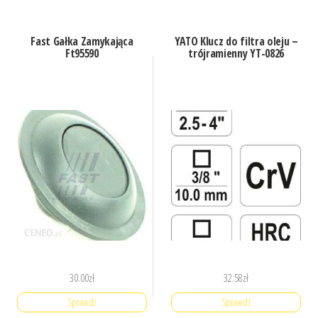
Fast Gałka Zamykająca
YATO Klucz do filtra oleju –
Ft95590
trójramienny YT-0826
30.00
zł
32.58
zł
Sprawdź
Sprawdź