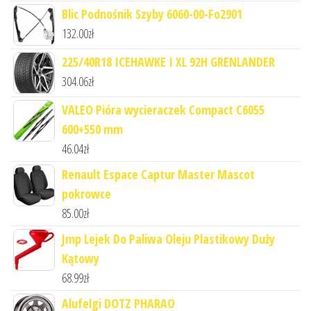
Blic Podnośnik Szyby 6060-00-Fo2901
132.00
zł
225/40R18 ICEHAWKE I XL 92H GRENLANDER
304.06
zł
VALEO Pióra wycieraczek Compact C6055
600+550 mm
46.04
zł
Renault Espace Captur Master Mascot
pokrowce
85.00
zł
Jmp Lejek Do Paliwa Oleju Plastikowy Duży
Kątowy
68.99
zł
Alufelgi DOTZ PHARAO