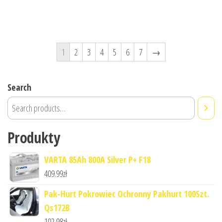
1
2
3
4
5
6
7
→
Search
Produkty
VARTA 85Ah 800A Silver P+ F18
409.99
zł
Pak-Hurt Pokrowiec Ochronny Pakhurt 100Szt.
Qs172B
102.98
zł