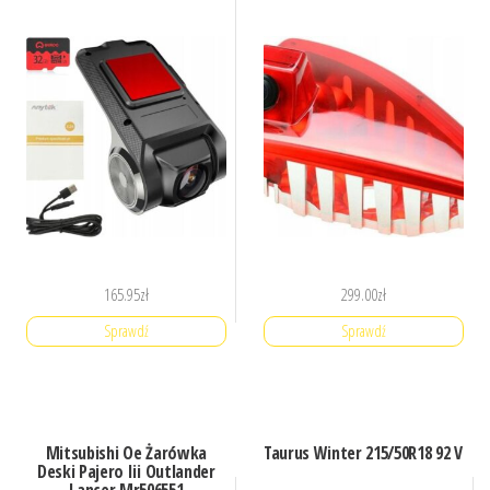
165.95
zł
299.00
zł
Sprawdź
Sprawdź
Mitsubishi Oe Żarówka
Taurus Winter 215/50R18 92 V
Deski Pajero Iii Outlander