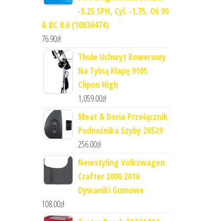
-5.25 SPH, Cyl. -1.75, Oś 90
& BC 8.6 (10836474)
76.90
zł
Thule Uchwyt Rowerowy
Na Tylną Klapę 9105
Clipon High
1,059.00
zł
Meat & Doria Przełącznik
Podnośnika Szyby 26529
256.00
zł
Newstyling Volkswagen
Crafter 2006 2016
Dywaniki Gumowe
108.00
zł