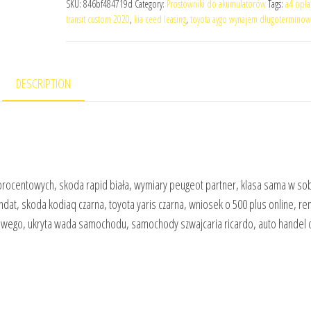
SKU:
846bf484719d
Category:
Prostowniki do akumulatorów
Tags:
a4 opła
transit custom 2020
,
kia ceed leasing
,
toyota aygo wynajem długoterminow
DESCRIPTION
rocentowych, skoda rapid biała, wymiary peugeot partner, klasa sama w sob
dat, skoda kodiaq czarna, toyota yaris czarna, wniosek o 500 plus online, ren
owego, ukryta wada samochodu, samochody szwajcaria ricardo, auto handel o