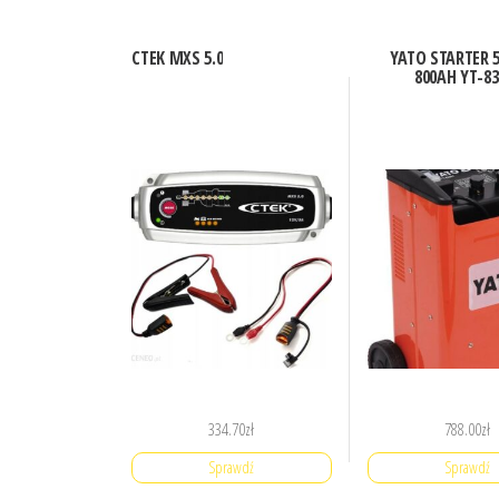
CTEK MXS 5.0
YATO STARTER 5
800AH YT-83
334.70
zł
788.00
zł
Sprawdź
Sprawdź