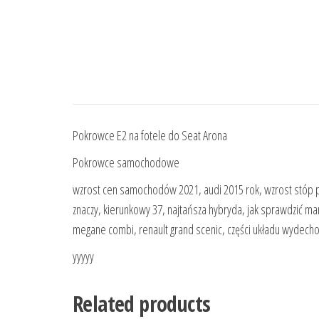
Pokrowce E2 na fotele do Seat Arona
Pokrowce samochodowe
wzrost cen samochodów 2021, audi 2015 rok, wzrost stóp p
znaczy, kierunkowy 37, najtańsza hybryda, jak sprawdzić man
megane combi, renault grand scenic, części układu wydech
yyyyy
Related products