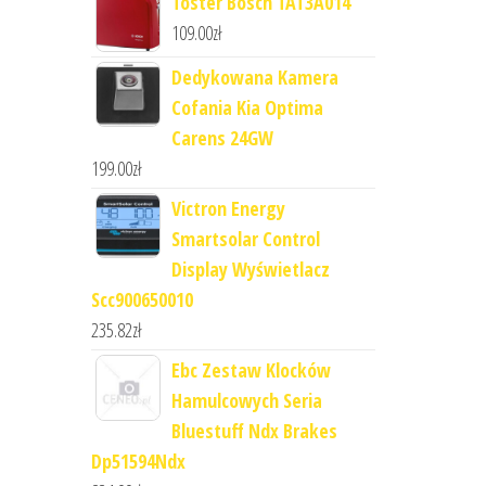
Toster Bosch TAT3A014
109.00
zł
Dedykowana Kamera
Cofania Kia Optima
Carens 24GW
199.00
zł
Victron Energy
Smartsolar Control
Display Wyświetlacz
Scc900650010
235.82
zł
Ebc Zestaw Klocków
Hamulcowych Seria
Bluestuff Ndx Brakes
Dp51594Ndx