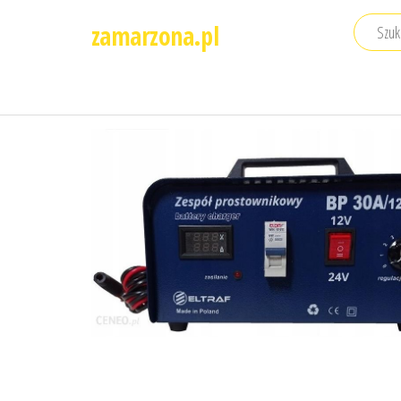
Przejdź
zamarzona.pl
do
treści