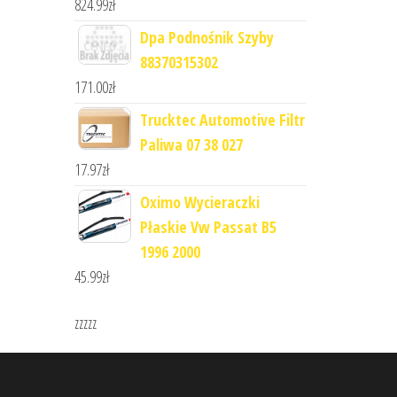
824.99
zł
Dpa Podnośnik Szyby
88370315302
171.00
zł
Trucktec Automotive Filtr
Paliwa 07 38 027
17.97
zł
Oximo Wycieraczki
Płaskie Vw Passat B5
1996 2000
45.99
zł
zzzzz