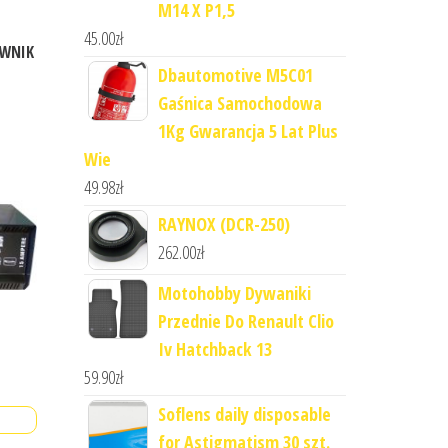
M14 X P1,5
45.00
zł
OWNIK
Dbautomotive M5C01
Gaśnica Samochodowa
1Kg Gwarancja 5 Lat Plus
Wie
49.98
zł
RAYNOX (DCR-250)
262.00
zł
Motohobby Dywaniki
Przednie Do Renault Clio
Iv Hatchback 13
59.90
zł
Soflens daily disposable
for Astigmatism 30 szt.