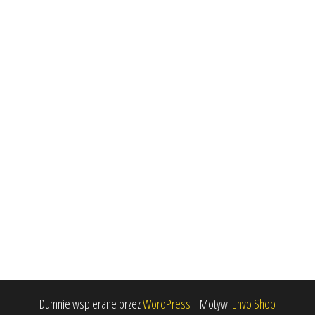
Dumnie wspierane przez
WordPress
|
Motyw:
Envo Shop