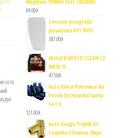
Węglowa 150Mm 5Szt. (802608)
ta
,
ford
y
69.00
zł
Cersanit przegroda
pisuarowa K11-0031
387.00
zł
Motul 8100 ECO-CLEAN C2
0W30 1L
47.50
zł
ie co to
Auto Dekor Pokrowce Na
ault
Fotele Do Hyundai Santa
lsztyn
Fe I Ii
121.00
zł
Auto Gauge Trójnik Do
Czujnika Ciśnienia Oleju