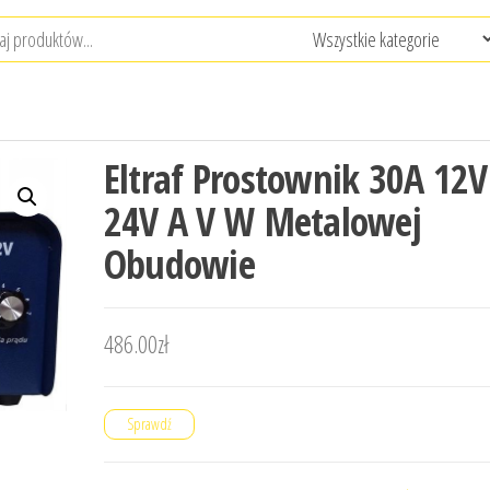
Eltraf Prostownik 30A 12V
24V A V W Metalowej
Obudowie
486.00
zł
Sprawdź