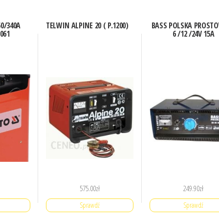
0/340A
TELWIN ALPINE 20 ( P.1200)
BASS POLSKA PROST
061
6 /12 /24V 15A
575.00
zł
249.90
zł
Sprawdź
Sprawdź