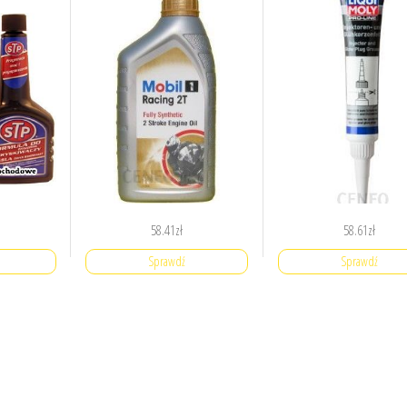
58.41
zł
58.61
zł
Sprawdź
Sprawdź