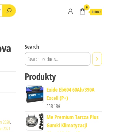
0
0.00zł
ova
Search
Produkty
Exide Eb604 60Ah/390A
Excell (P+)
338.18
zł
Me Premium Tarcza Plus
om 2020
,
Gumki Klimatyzacji
at 2021