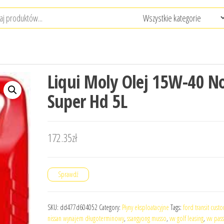
Liqui Moly Olej 15W-40 N
Super Hd 5L
172.35
zł
Sprawdź
SKU:
dd477d604052
Category:
Płyny eksploatacyjne
Tags:
ford transit cust
nissan wynajem długoterminowy
,
ssangyong musso
,
vw golf leasing
,
vw pass