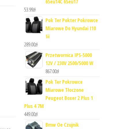
6Seu14C 6Seu17
53.99
zł
Pok Ter Pokter Pokrowce
Miarowe Do Hyundai I10
Iii
289.00
zł
Przetwornica IPS-5000
12V / 230V 2500/5000 W
867.00
zł
Pok Ter Pokrowce
Miarowe Tłoczone
Peugeot Boxer 2 Plus 1
Plus 4 7M
449.00
zł
Bmw Oe Czujnik