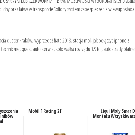
ZE CZARNYM LUB CZERWONYM – BRAK MOŻLIWOŚCI WYBORUKanister plastik
idny oraz łatwy w transporcieSolidny system zabezpieczenia wlewuposiada 
ia duster kraków, wyprzedaż fiata 2018, stacja mol, jak połączyć iphone z
echniczne, quest auto serwis, koło wałka rozrządu 1.9 tdi, autostrady platn
yszczenia
Mobil 1 Racing 2T
Liqui Moly Smar 
ilników
Montażu Wtryskiwacz
ml