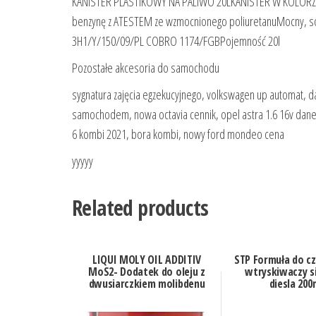
KANISTER PLASTIKOWY NA PALIWO 20LKANISTER W KOLOR
benzynę z ATESTEM ze wzmocnionego poliuretanuMocny, sol
3H1/Y/150/09/PL COBRO 1174/FGBPojemność 20l
Pozostałe akcesoria do samochodu
sygnatura zajęcia egzekucyjnego, volkswagen up automat, dac
samochodem, nowa octavia cennik, opel astra 1.6 16v dane t
6 kombi 2021, bora kombi, nowy ford mondeo cena
yyyyy
Related products
LIQUI MOLY OIL ADDITIV
STP Formuła do cz
MoS2- Dodatek do oleju z
wtryskiwaczy s
dwusiarczkiem molibdenu
diesla 200