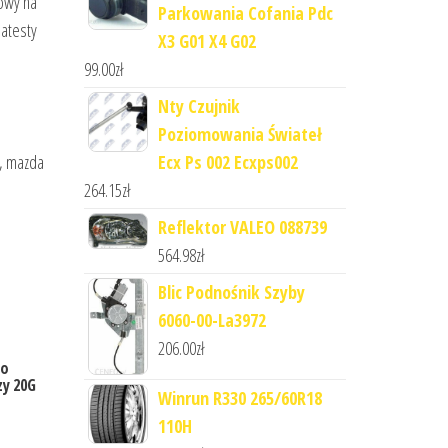
owy na
Parkowania Cofania Pdc
atesty
X3 G01 X4 G02
99.00
zł
Nty Czujnik
Poziomowania Świateł
e, mazda
Ecx Ps 002 Ecxps002
264.15
zł
Reflektor VALEO 088739
564.98
zł
Blic Podnośnik Szyby
6060-00-La3972
206.00
zł
Do
y 20G
Winrun R330 265/60R18
110H