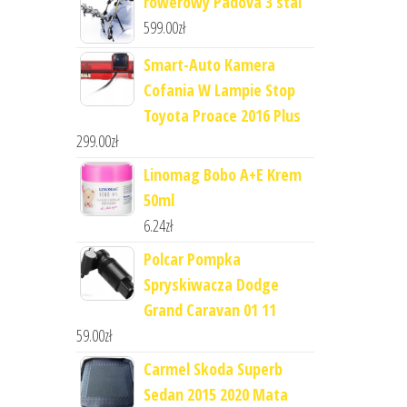
rowerowy Padova 3 stal
599.00
zł
Smart-Auto Kamera
Cofania W Lampie Stop
Toyota Proace 2016 Plus
299.00
zł
Linomag Bobo A+E Krem
50ml
6.24
zł
Polcar Pompka
Spryskiwacza Dodge
Grand Caravan 01 11
59.00
zł
Carmel Skoda Superb
Sedan 2015 2020 Mata