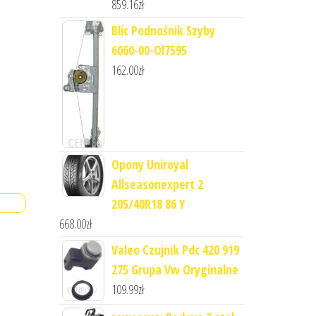
859.16
zł
Blic Podnośnik Szyby
6060-00-Ol7595
162.00
zł
Opony Uniroyal
Allseasonexpert 2
205/40R18 86 Y
668.00
zł
Valeo Czujnik Pdc 420 919
275 Grupa Vw Oryginalne
109.99
zł