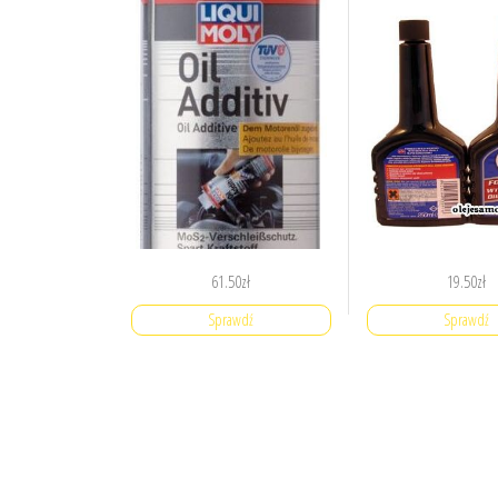
61.50
zł
19.50
zł
Sprawdź
Sprawdź